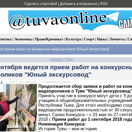
Сделать стартовой
|
Добавить в избранное
|
RSS
литика
|
Экономика
|
Право/Криминал
|
Культура
|
Спорт
|
Наука
|
Личность
|
Сп
ся прием работ на конкурсных видеороликов "Юный экскурсовод"
ОБЩЕСТВО
ентября ведется прием работ на конкурсн
оликов "Юный экскурсовод"
г.
| 2843 просмотра | 0 комментариев
Продолжается сбор заявок и работ на кон
видеороликов о Туве "Юный экскурсовод"
Принять участие в конкурсе могут дети с 9 до
учащиеся общеобразовательных учреждени
Республики Тыва. Для этого необходимо соз
видеоролик продолжительностью от 30 секун
минут. Сроки Конкурса – с 01 мая по 27 сентя
2018 г.
Прием работ до 1 сентября 2018 года
Номинации Конкурса:
История Тувы – моя история.