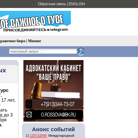
Обратная связь
|
ENGLISH
равочное бюро
|
Мнение
ых
курс
.
 17 лет,
й
дать
д до 3
бря
.
Анонс событий
1)
СЕГОДНЯ
:
Международный