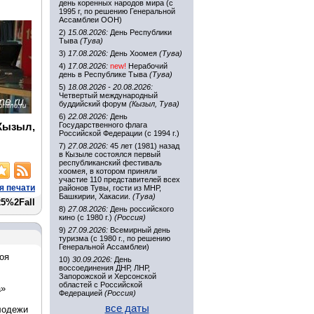
день коренных народов мира (с
1995 г, по решению Генеральной
Ассамблеи ООН)
2)
15.08.2026:
День Республики
Тыва
(Тува)
3)
17.08.2026:
День Хоомея
(Тува)
4)
17.08.2026:
new!
Нерабочий
день в Республике Тыва
(Тува)
5)
18.08.2026 - 20.08.2026:
Четвертый международный
буддийский форум
(Кызыл, Тува)
6)
22.08.2026:
День
Государственного флага
 Кызыл,
Российской Федерации (с 1994 г.)
7)
27.08.2026:
45 лет (1981) назад
в Кызыле состоялся первый
республиканский фестиваль
хоомея, в котором приняли
участие 110 представителей всех
я печати
районов Тувы, гости из МНР,
Башкирии, Хакасии.
(Тува)
25%2Fall
8)
27.08.2026:
День российского
кино (с 1980 г.)
(Россия)
9)
27.09.2026:
Всемирный день
туризма (с 1980 г., по решению
Генеральной Ассамблеи)
оя
10)
30.09.2026:
День
воссоединения ДНР, ЛНР,
Запорожской и Херсонской
областей с Российской
а»
Федерацией
(Россия)
все даты
лодежи