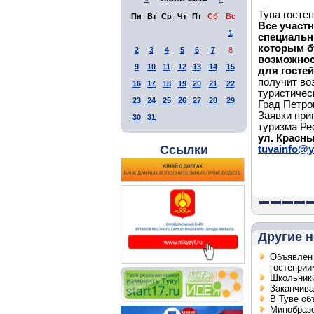
Тува госте
Пн
Вт
Ср
Чт
Пт
Сб
Вс
Все участ
1
специальн
которым б
2
3
4
5
6
7
8
возможнос
9
10
11
12
13
14
15
для госте
получит во
16
17
18
19
20
21
22
туристичес
23
24
25
26
27
28
29
Град Петро
Заявки пр
30
31
туризма Ре
ул. Красных
Ссылки
tuvainfo@y
Другие н
Объявлен 
гостеприи
Школьники
Заканчива
В Туве об
Минобразо