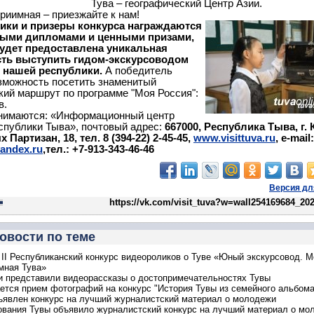
Тува – географический Центр Азии.
приимная – приезжайте к нам!
ники и призеры конкурса награждаются
ыми дипломами и ценными призами,
удет предоставлена уникальная
ть выступить гидом-экскурсоводом
й нашей республики.
А победитель
зможность посетить знаменитый
кий маршрут по программе "Моя Россия":
в.
инимаются: «Информационный центр
спублики Тыва», почтовый адрес:
667000, Республика Тыва, г.
 Партизан, 18, тел. 8 (394-22) 2-45-45,
www.visittuva.ru
, e-mail:
andex.ru
,тел.: +7-913-343-46-46
Версия дл
https://vk.com/visit_tuva?w=wall254169684_20
овости по теме
II Республиканский конкурс видеороликов о Туве «Юный экскурсовод. М
мная Тува»
 представили видеорассказы о достопримечательностях Тувы
ется прием фотографий на конкурс "История Тувы из семейного альбом
ъявлен конкурс на лучший журналистский материал о молодежи
вания Тувы объявило журналистский конкурс на лучший материал о мо