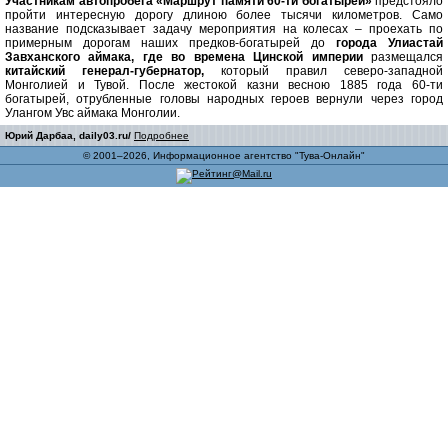
Участникам автопробега «Маршрут памяти 60-ти богатырей»
предстояло
пройти интересную дорогу длиною более тысячи километров. Само
название подсказывает задачу мероприятия на колесах – проехать по
примерным дорогам наших предков-богатырей до
города Улиастай
Завханского аймака, где во времена Цинской империи
размещался
китайский генерал-губернатор,
который правил северо-западной
Монголией и Тувой. После жестокой казни весною 1885 года 60-ти
богатырей, отрубленные головы народных героев вернули через город
Улангом Увс аймака Монголии.
Юрий Дарбаа, daily03.ru/
Подробнее
© 2001–2026, Информационное агентство "Тува-Онлайн"