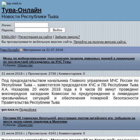
Тува-Онлайн
Новости Республики Тыва
Логин:
Пароль:
ENGLISH
|
Регистрация на сайте
|
Забыли пароль?
Вы просматриваете мобильную версию сайта.
Перейти на полную версию сайта.
Тува-Онлайн
Материалы за 21.07.2018
Меры по мобилизованному прохождению периода ливневых дождей и ликвидации
их последствий обсуждались на КЧС Тувы
Рубрика:
Общество
21 июля 2018 г. | Просмотров: 2739 | Комментариев: 0
Под председательством начальника Главного управления МЧС России по
Республике Тыва – заместителя председателя КЧС и ПБ Республики Тыва
А.А. Назарова 20 июля 2018 года в 9 часов 00 минут проведено
внеочередное заседание Комиссии по предупреждению и ликвидации
чрезвычайных ситуаций и обеспечения пожарной безопасности
Правительства Республики Тыва
gov.tuva.ru
Подробнее
Потомки 60 тувинских богатырей, восставших против китайского ига, побывали на
месте казни своих прадедов в Монголии
Рубрика:
Общество
21 июля 2018 г. | Просмотров: 4343 | Комментариев: 0