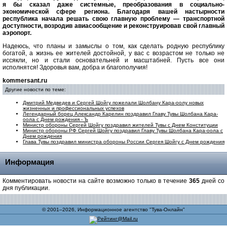
я бы сказал даже системные, преобразования в социально-
экономической сфере региона. Благодаря вашей настырности
республика начала решать свою главную проблему — транспортной
доступности, возродив авиасообщение и реконструировав свой главный
аэропорт.
Надеюсь, что планы и замыслы о том, как сделать родную республику
богатой, а жизнь ее жителей достойной, у вас с возрастом не только не
иссякли, но и стали основательней и масштабней. Пусть все они
исполнятся! Здоровья вам, добра и благополучия!
kommersant.ru
Другие новости по теме:
Дмитрий Медведев и Сергей Шойгу пожелали Шолбану Кара-оолу новых
жизненных и профессиональных успехов
Легендарный борец Александр Карелин поздравил Главу Тувы Шолбана Кара-
оола с Днем рождения - Ъ
Министр обороны Сергей Шойгу поздравил жителей Тувы с Днем Конституции
Министр обороны РФ Сергей Шойгу поздравил Главу Тувы Шолбана Кара-оола с
Днем рождения
Глава Тувы поздравил министра обороны России Сергея Шойгу с Днем рождения
Информация
Комментировать новости на сайте возможно только в течение
365
дней со
дня публикации.
© 2001–2026, Информационное агентство "Тува-Онлайн"