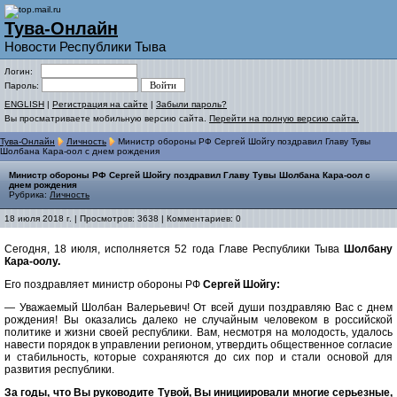
Тува-Онлайн
Новости Республики Тыва
Логин:
Пароль:
ENGLISH
|
Регистрация на сайте
|
Забыли пароль?
Вы просматриваете мобильную версию сайта.
Перейти на полную версию сайта.
Тува-Онлайн
Личность
Министр обороны РФ Сергей Шойгу поздравил Главу Тувы
Шолбана Кара-оол с днем рождения
Министр обороны РФ Сергей Шойгу поздравил Главу Тувы Шолбана Кара-оол с
днем рождения
Рубрика:
Личность
18 июля 2018 г. | Просмотров: 3638 | Комментариев: 0
Сегодня, 18 июля, исполняется 52 года Главе Республики Тыва
Шолбану
Кара-оолу.
Его поздравляет министр обороны РФ
Сергей Шойгу:
— Уважаемый Шолбан Валерьевич! От всей души поздравляю Вас с днем
рождения! Вы оказались далеко не случайным человеком в российской
политике и жизни своей республики. Вам, несмотря на молодость, удалось
навести порядок в управлении регионом, утвердить общественное согласие
и стабильность, которые сохраняются до сих пор и стали основой для
развития республики.
За годы, что Вы руководите Тувой, Вы инициировали многие серьезные,