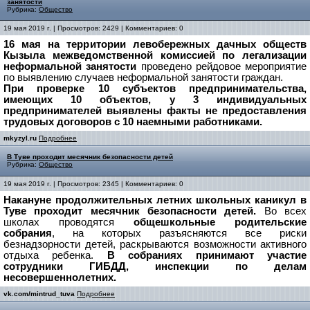
занятости
Рубрика:
Общество
19 мая 2019 г. | Просмотров: 2429 | Комментариев: 0
16 мая на территории левобережных дачных обществ
Кызыла межведомственной комиссией по легализации
неформальной занятости
проведено рейдовое мероприятие
по выявлению случаев неформальной занятости граждан.
При проверке 10 субъектов предпринимательства,
имеющих 10 объектов, у 3 индивидуальных
предпринимателей выявлены факты не предоставления
трудовых договоров с 10 наемными работниками.
mkyzyl.ru
Подробнее
В Туве проходит месячник безопасности детей
Рубрика:
Общество
19 мая 2019 г. | Просмотров: 2345 | Комментариев: 0
Накануне продолжительных летних школьных каникул в
Туве проходит месячник безопасности детей.
Во всех
школах проводятся
общешкольные родительские
собрания
, на которых разъясняются все риски
безнадзорности детей, раскрываются возможности активного
отдыха ребенка.
В собраниях принимают участие
сотрудники ГИБДД, инспекции по делам
несовершеннолетних.
vk.com/mintrud_tuva
Подробнее