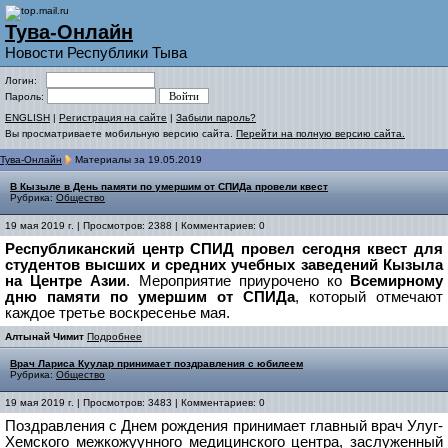
Тува-Онлайн
Новости Республики Тыва
Логин:
Пароль:
ENGLISH
|
Регистрация на сайте
|
Забыли пароль?
Вы просматриваете мобильную версию сайта.
Перейти на полную версию сайта.
Тува-Онлайн
Материалы за 19.05.2019
В Кызыле в День памяти по умершим от СПИДа провели квест
Рубрика:
Общество
19 мая 2019 г. | Просмотров: 2388 | Комментариев: 0
Республиканский центр СПИД провел сегодня квест для
студентов высших и средних учебных заведений Кызыла
на Центре Азии
. Мероприятие приурочено ко
Всемирному
дню памяти по умершим от СПИДа
, который отмечают
каждое третье воскресенье мая.
Алтынай Чимит
Подробнее
Врач Лариса Куулар принимает поздравления с юбилеем
Рубрика:
Общество
19 мая 2019 г. | Просмотров: 3483 | Комментариев: 0
Поздравления с Днем рождения принимает главный врач Улуг-
Хемского межкожуунного медицинского центра, заслуженный