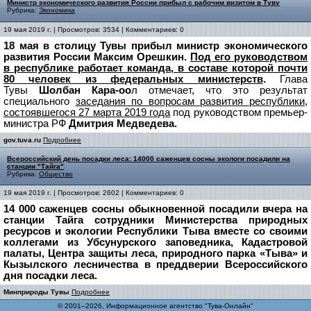
Министр экономического развития России прибыл с рабочим визитом в Туву
Рубрика:
Экономика
19 мая 2019 г. | Просмотров: 3534 | Комментариев: 0
18 мая в столицу Тувы прибыл министр экономического
развития России Максим Орешкин.
Под его руководством
в республике работает команда, в составе которой почти
80 человек из федеральных министерств
.
Глава
Тувы
Шолбан Кара-оо
л отмечает, что это результат
специального
заседания по вопросам развития республики,
состоявшегося 27 марта 2019 года
под руководством премьер-
министра РФ
Дмитрия Медведева.
gov.tuva.ru
Подробнее
Всероссийский день посадки леса: 14000 саженцев сосны экологи посадили на
станции "Тайга"
Рубрика:
Общество
19 мая 2019 г. | Просмотров: 2602 | Комментариев: 0
14 000 саженцев сосны обыкновенной посадили вчера на
станции Тайга сотрудники Министерства природных
ресурсов и экологии Республики Тыва вместе со своими
коллегами из Убсунурского заповедника, Кадастровой
палаты, Центра защиты леса, природного парка «Тыва» и
Кызылского лесничества в преддверии Всероссийского
дня посадки леса.
Минприроды Тувы
Подробнее
© 2001–2026, Информационное агентство "Тува-Онлайн"