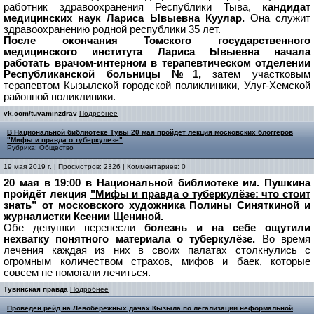
работник здравоохранения Республики Тыва,
кандидат
медицинских наук Лариса Ывыевна Куулар.
Она служит
здравоохранению родной республики 35 лет.
После окончания Томского государственного
медицинского института Лариса Ывыевна начала
работать врачом-интерном в терапевтическом отделении
Республиканской больницы №1,
затем участковым
терапевтом Кызылской городской поликлиники, Улуг-Хемской
районной поликлиники.
vk.com/tuvaminzdrav
Подробнее
В Национальной библиотеке Тувы 20 мая пройдет лекция московских блоггеров
"Мифы и правда о туберкулезе"
Рубрика:
Общество
19 мая 2019 г. | Просмотров: 2326 | Комментариев: 0
20 мая в 19:00 в Национальной библиотеке им. Пушкина
пройдёт лекция
"Мифы и правда о туберкулёзе: что стоит
знать”
от московского художника Полины Синяткиной и
журналистки Ксении Щениной.
Обе девушки перенесли
болезнь и на себе ощутили
нехватку понятного материала о туберкулёзе.
Во время
лечения каждая из них в своих палатах столкнулись с
огромным количеством страхов, мифов и баек, которые
совсем не помогали лечиться.
Тувинская правда
Подробнее
Проведен рейд на Левобережных дачах Кызыла по легализации неформальной