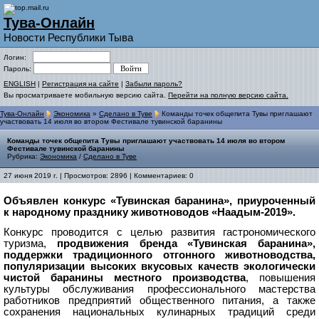
Тува-Онлайн
Новости Республики Тыва
Логин:
Пароль:
ENGLISH
|
Регистрация на сайте
|
Забыли пароль?
Вы просматриваете мобильную версию сайта.
Перейти на полную версию сайта.
Тува-Онлайн
Экономика
»
Сделано в Туве
Команды точек общепита Тувы приглашают
участвовать 14 июля во втором Фестивале тувинской баранины
Команды точек общепита Тувы приглашают участвовать 14 июля во втором
Фестивале тувинской баранины
Рубрика:
Экономика
/
Сделано в Туве
27 июня 2019 г. | Просмотров: 2896 | Комментариев: 0
Объявлен конкурс «Тувинская баранина», приуроченный
к народному празднику животноводов «Наадым-2019».
Конкурс проводится с целью развития гастрономического
туризма,
продвижения бренда «Тувинская баранина»,
поддержки традиционного отгонного животноводства,
популяризации высоких вкусовых качеств экологически
чистой баранины местного производства
, повышения
культуры обслуживания профессионального мастерства
работников предприятий общественного питания, а также
сохранения национальных кулинарных традиций среди