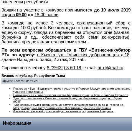
населения республики.
Заявки на участие в конкурсе принимаются
до 10 июля 2019
года с 09.00
до
18-00 часов
.
В команде не менее 3 человек, организационный сбор с
команды 1000 рублей. Все команды готовят название, речевку,
единую форму, блюда из баранины на открытом огне (мангал,
буржуйка и т.д., обеспечивают себя сами конкурсанты),
баранина предоставляется оргкомитетом .
По всем вопросам обращаться в ГБУ «Бизнес-инкубатор
РТ» по адресу:
г. Кызыл, ул. Тувинских добровольцев д.18
,
здание Народного банка, 2 этаж, 201 каб.
Справки по телефону
8 (39422) 3-60-18
, e-mail:
bi_rt@mail.ru
Бизнес-инкубатор Республики Тыва
Другие новости по теме:
Ресторан «Буян-Бадыргы» примет участие в Первом Международном фестивале
тувинской баранины
Cамая вкусная и экологически чистая баранина у нас, в Туве - Шолбан Кара-оол
Тува: в голосовании в Сети на лучшее блюдо из баранины лидируют Буузы
(62%)
Тува впервые будет принимать 15 августа лучших поваров мира и России на
Международный гастрономический Фестиваль тувинской баранины
Фестиваль тувинской кухни пройдет во время празднования Наадыма
Информация