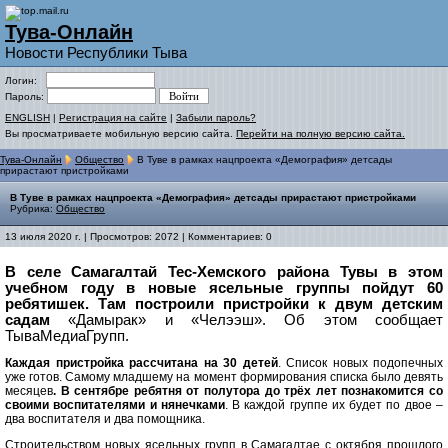
Тува-Онлайн
Новости Республики Тыва
Логин:
Пароль:
ENGLISH
|
Регистрация на сайте
|
Забыли пароль?
Вы просматриваете мобильную версию сайта.
Перейти на полную версию сайта.
Тува-Онлайн
Общество
В Туве в рамках нацпроекта «Демография» детсады
прирастают пристройками
В Туве в рамках нацпроекта «Демография» детсады прирастают пристройками
Рубрика:
Общество
13 июля 2020 г. | Просмотров: 2072 | Комментариев: 0
В cеле Самагалтай Тес-Хемского района Тувы в этом
учебном году в новые ясельные группы пойдут 60
ребятишек. Там построили пристройки к двум детским
садам
«Дамырак» и «Челээш». Об этом сообщает
ТываМедиаГрупп.
Каждая пристройка рассчитана на 30 детей
. Список новых подопечных
уже готов. Самому младшему на момент формирования списка было девять
месяцев
. В сентябре ребятня от полутора до трёх лет познакомится со
своими воспитателями и нянечками
. В каждой группе их будет по двое –
два воспитателя и два помощника.
Строительством новых ясельных групп в Самагалтае с октября прошлого