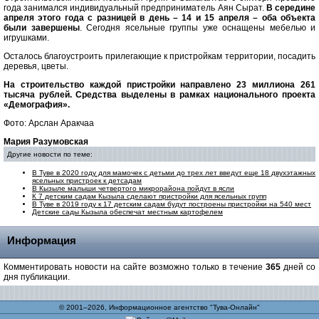
года занимался индивидуальный предприниматель Аян Сырат.
В середине
апреля этого года с разницей в день – 14 и 15 апреля – оба объекта
были завершены
. Сегодня ясельные группы уже оснащены мебелью и
игрушками.
Осталось благоустроить прилегающие к пристройкам территории, посадить
деревья, цветы.
На строительство каждой пристройки направлено 23 миллиона 261
тысяча рублей. Средства выделены в рамках национального проекта
«Демография».
Фото: Арслан Аракчаа
Мария Разумовская
Другие новости по теме:
В Туве в 2020 году для мамочек с детьми до трех лет введут еще 18 двухэтажных
ясельных пристроек к детсадам
В Кызыле малыши четвертого микрорайона пойдут в ясли
К 7 детским садам Кызыла сделают пристройки для ясельных групп
В Туве в 2019 году к 17 детским садам будут построены пристройки на 540 мест
Детские сады Кызыла обеспечат местным картофелем
Информация
Комментировать новости на сайте возможно только в течение
365
дней со
дня публикации.
© 2001–2026, Информационное агентство "Тува-Онлайн"