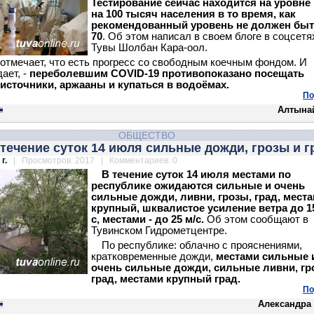
Тестирование сейчас находится на уровне 
на 100 тысяч населения в то время, как
рекомендованный уровень не должен быт
70
. Об этом написал в своем блоге в соцсетя
Тувы Шолбан Кара-оол.
 отмечает, что есть прогресс со свободным коечным фондом. И
ает, -
переболевшим
COVID
-19 противопоказано посещать
источники, аржааны и купаться в водоёмах.
По
Алтына
ОБЩЕСТВО
 течение суток 14 июля сильные дожди, грозы и г
г.
| Просмотров: 2017 | Комментариев: 0
В течение суток 14 июля местами по
республике ожидаются сильные и очень
сильные дожди, ливни, грозы, град, места
крупный, шквалистое усиление ветра до 15
с, местами - до 25 м/с.
Об этом сообщают в
Тувинском Гидрометцентре.
По республике: облачно с прояснениями,
кратковременные дожди,
местами сильные 
очень сильные дожди, сильные ливни, гр
град, местами крупный град.
По
Александра