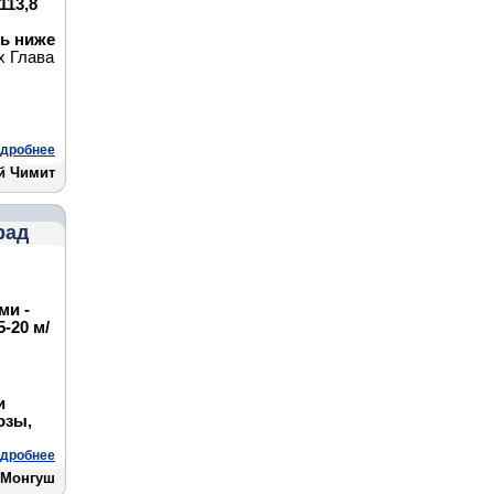
113,8
ь ниже
х Глава
дробнее
й Чимит
рад
ми -
-20 м/
и
озы,
дробнее
 Монгуш