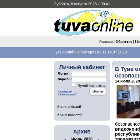
Суббота, 8 августа 2026 г. 00:41
Главная
|
Общество
|
По
Тува-Онлайн
Материалы за 14.07.2020
Личный кабинет
В Туве 
Логин:
безопас
пароль:
14 июля 2020 
Чужой компьютер
Регистрация
Забыли пароль?
Анонс событий
Архив новостей
безопасно
видеоконф
Архив
республик
травматиз
Июль 2020
«
»