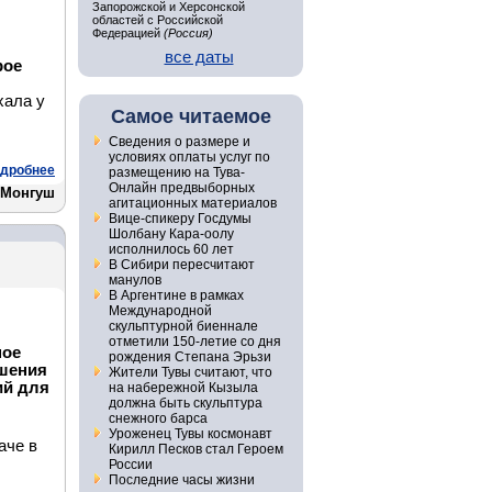
Запорожской и Херсонской
областей с Российской
Федерацией
(Россия)
все даты
рое
хала у
Самое читаемое
Сведения о размере и
условиях оплаты услуг по
дробнее
размещению на Тува-
Онлайн предвыборных
 Монгуш
агитационных материалов
Вице-спикеру Госдумы
Шолбану Кара-оолу
исполнилось 60 лет
В Сибири пересчитают
манулов
В Аргентине в рамках
Международной
скульптурной биеннале
отметили 150-летие со дня
ное
рождения Степана Эрьзи
ышения
Жители Тувы считают, что
ий для
на набережной Кызыла
должна быть скульптура
снежного барса
Уроженец Тувы космонавт
аче в
Кирилл Песков стал Героем
России
Последние часы жизни