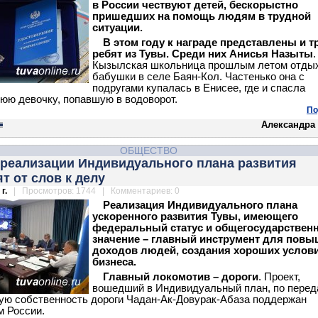
в России чествуют детей, бескорыстно
пришедших на помощь людям в трудной
ситуации.
В этом году к награде представлены и т
ребят из Тувы. Среди них Анисья Назыты
.
Кызылская школьница прошлым летом отды
бабушки в селе Баян-Кол. Частенько она с
подругами купалась в Енисее, где и спасла
юю девочку, попавшую в водоворот.
По
Александра
ОБЩЕСТВО
 реализации Индивидуального плана развития
т от слов к делу
г.
| Просмотров: 1744 | Комментариев: 0
Реализация Индивидуального плана
ускоренного развития Тувы, имеющего
федеральный статус и общегосударствен
значение – главный инструмент для пов
доходов людей, создания хороших услов
бизнеса.
Главный локомотив – дороги
. Проект,
вошедший в Индивидуальный план, по перед
ю собственность дороги Чадан-Ак-Довурак-Абаза поддержан
м России.