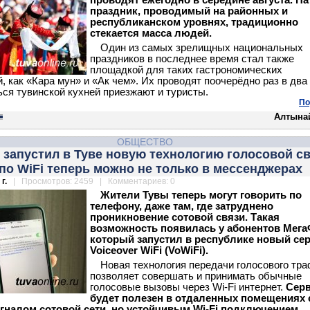
проводят ежегодно в середине августа. На
праздник, проводимый на районных и
республиканском уровнях, традиционно
стекается масса людей.
Один из самых зрелищных национальных
праздников в последнее время стал также
площадкой для таких гастрономических
, как «Кара мун» и «Ак чем». Их проводят поочерёдно раз в два 
ся тувинской кухней приезжают и туристы.
По
Алтына
ОБЩЕСТВО
запустил в Туве новую технологию голосовой св
по WiFi теперь можно не только в мессенджерах
г.
| Просмотров: 2459 | Комментариев: 0
Жители Тувы теперь могут говорить по
телефону, даже там, где затруднено
проникновение сотовой связи. Такая
возможность появилась у абонентов Мега
который запустил в республике новый се
Voiceover WiFi (VoWiFi).
Новая технология передачи голосового тр
позволяет совершать и принимать обычные
голосовые вызовы через Wi-Fi интернет.
Сер
будет полезен в отдаленных помещениях 
гналом сотовой сети, но устойчивым Wi-Fi подключением.