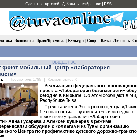
Сделать стартовой
|
Добавить в избранное
|
RSS
литика
|
Экономика
|
Право/Криминал
|
Культура
|
Спорт
|
Наука
|
Личность
|
Сп
ОБЩЕСТВО
откроют мобильный центр «Лаборатория
ности»
г.
| Просмотров: 1785 | Комментариев: 0
Реализацию федерального инновацион
проекта «Лаборатория безопасности» обс
сегодня в Кызыле
. Об этом сообщают в МВ
Республике Тыва.
Представители Экспертного центра «Движ
без опасности» – руководитель и менеджер
проектного управления «Лаборатория
сти»
Анна Губарева и Алексей Кушнерев в режиме
еренцсвязи обсудили с коллегами из Тувы организацию
анского Центра по профилактике детского дорожно-транспо
ма
.