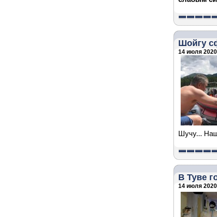
Шойгу с
14 июля 2020 
Шучу... На
В Туве г
14 июля 2020 