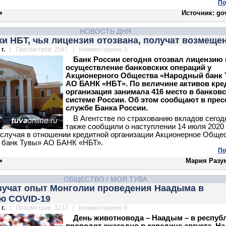
По
Источник: gov
НОВОСТЬ ДНЯ
и НБТ, чья лицензия отозвана, получат возмеще
г.
| Просмотров: 2597 | Комментариев: 0
Банк России сегодня отозвал лицензию 
осуществление банковских операций у
Акционерного Общества «Народный банк
АО БАНК «НБТ». По величине активов кре
организация занимала 416 место в банков
системе России. Об этом сообщают в прес
службе Банка России.
В Агентстве по страхованию вкладов сегод
также сообщили о наступлении 14 июля 2020 
 случая в отношении кредитной организации Акционерное Обще
 банк Тувы» АО БАНК «НБТ».
По
Мария Разу
ОБЩЕСТВО
/
МОЯ ТУВА
изучат опыт Монголии проведения Наадыма в
ю COVID-19
г.
| Просмотров: 3232 | Комментариев: 0
День животновода – Наадым – в респуб