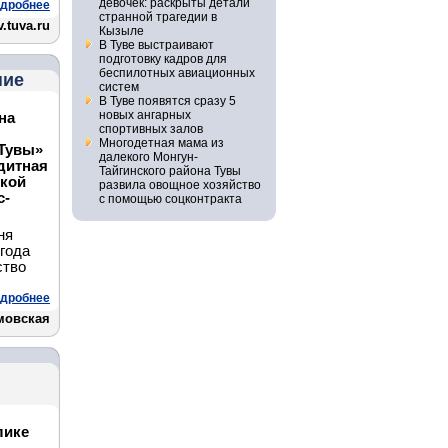
девочек: раскрыты детали
дробнее
странной трагедии в
.tuva.ru
Кызыле
В Туве выстраивают
подготовку кадров для
беспилотных авиационных
ние
систем
В Туве появятся сразу 5
новых ангарных
на
спортивных залов
Многодетная мама из
 Тувы»
далекого Монгун-
дитная
Тайгинского района Тувы
ской
развила овощное хозяйство
с-
с помощью соцконтракта
ня
года
ство
дробнее
мовская
лике