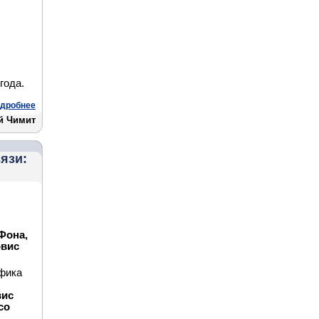
года.
дробнее
й Чимит
язи:
Фона,
рвис
афика
вис
со