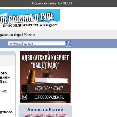
Обратная связь
|
ENGLISH
равочное бюро
|
Мнение
ного
удили
Д по
ение
Анонс событий
ртного
1)
ЗАКАНЧИВАЕТСЯ СЕГОДНЯ
: