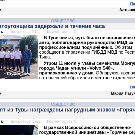
По
Алтына
ОБЩЕСТВО
втоугонщика задержали в течение часа
г.
| Просмотров: 2165 | Комментариев: 0
В Туве семья, чуть было не оставшаяся 
авто, поблагодарила руководство МВД за
профессионализм подчинённых.
Об этом
сообщают в Управлении ГИБДД МВД по Респ
Тыва.
Утром 11 июля у главы семейства Монгу
города Чадан угнали «Volvo S40»,
припаркованную у дома.
Обнаружив пропа
потерпевший обратился в местное отделение
По
Мария Разу
ОБЩЕСТВО
ят из Тувы награждены нагрудным знаком «Горя
г.
| Просмотров: 2122 | Комментариев: 0
В рамках Всероссийской общественно-
государственной инициативы «Горячее се