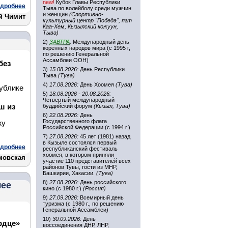
new!
Кубок Главы Республики
дробнее
Тыва по волейболу среди мужчин
и женщин
(Спортивно-
й Чимит
культурный центр "Победа", пгт
Каа-Хем, Кызылский кожуун,
Тыва)
2)
ЗАВТРА
:
Международный день
коренных народов мира (с 1995 г,
по решению Генеральной
Ассамблеи ООН)
без
3)
15.08.2026:
День Республики
Тыва
(Тува)
4)
17.08.2026:
День Хоомея
(Тува)
ублике
5)
18.08.2026 - 20.08.2026:
Четвертый международный
ш из
буддийский форум
(Кызыл, Тува)
6)
22.08.2026:
День
Государственного флага
жу
Российской Федерации (с 1994 г.)
7)
27.08.2026:
45 лет (1981) назад
в Кызыле состоялся первый
дробнее
республиканский фестиваль
хоомея, в котором приняли
мовская
участие 110 представителей всех
районов Тувы, гости из МНР,
Башкирии, Хакасии.
(Тува)
8)
27.08.2026:
День российского
чее
кино (с 1980 г.)
(Россия)
9)
27.09.2026:
Всемирный день
туризма (с 1980 г., по решению
Генеральной Ассамблеи)
10)
30.09.2026:
День
рдце»
воссоединения ДНР, ЛНР,