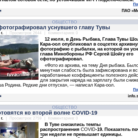
По
ПАО «М
ОБЩЕСТВО
фотографировал уснувшего главу Тувы
г.
| Просмотров: 2644 | Комментариев: 0
12 июля, в День Рыбака, Глава Тувы Ш
Кара-оол опубликовал в соцсетях архивн
фотографию с рыбалки, на которой он усн
глава Минобороны РФ Сергей Шойгу его
сфотографировал.
«Фото из архива, на тему Дня рыбака. Было
минутная слабость была зафиксирована и вс
наработанные коэффициенты полезного дей
для закрытия наряда на зарплату были сниж
ша Родина. Редкие дни отпуска», — написал Кара-оол.
По
info.
ОБЩЕСТВО
отовятся ко второй волне COVID-19
г.
| Просмотров: 2759 | Комментариев: 0
В Туве снизились темпы
распространения
COVID
-19. Показатель по
три недели не превышает единицы.