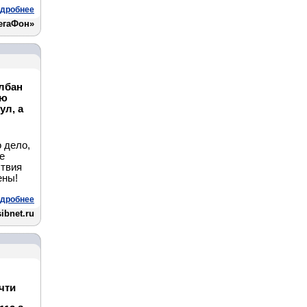
дробнее
егаФон»
олбан
ую
ул, а
 дело,
е
ствия
ены!
дробнее
sibnet.ru
чти