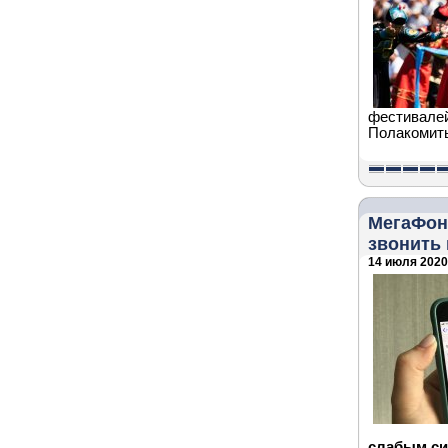
фестивалей
Полакомить
МегаФон 
звонить 
14 июля 2020 
слабым си