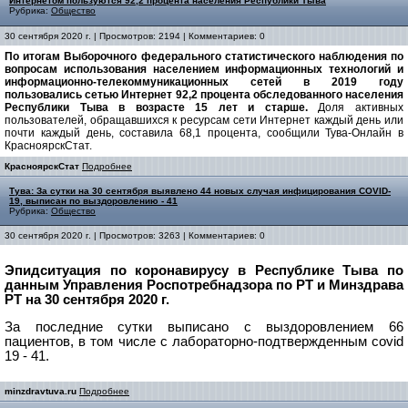
Интернетом пользуются 92,2 процента населения Республики Тыва
Рубрика:
Общество
30 сентября 2020 г. | Просмотров: 2194 | Комментариев: 0
По итогам Выборочного федерального статистического наблюдения по
вопросам использования населением информационных технологий и
информационно-телекоммуникационных сетей в 2019 году
пользовались сетью Интернет 92,2 процента обследованного населения
Республики Тыва в возрасте 15 лет и старше.
Доля активных
пользователей, обращавшихся к ресурсам сети Интернет каждый день или
почти каждый день, составила 68,1 процента, сообщили Тува-Онлайн в
КрасноярскСтат.
КрасноярскСтат
Подробнее
Тува: За сутки на 30 сентября выявлено 44 новых случая инфицирования COVID-
19, выписан по выздоровлению - 41
Рубрика:
Общество
30 сентября 2020 г. | Просмотров: 3263 | Комментариев: 0
Эпидситуация по коронавирусу в Республике Тыва по
данным Управления Роспотребнадзора по РТ и Минздрава
РТ на 30 сентября 2020 г.
За последние сутки выписано с выздоровлением 66
пациентов, в том числе с лабораторно-подтвержденным covid
19 - 41.
minzdravtuva.ru
Подробнее