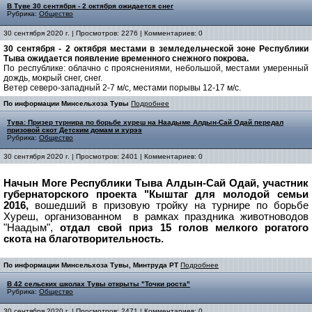
В Туве 30 сентября - 2 октября ожидается снег
Рубрика:
Общество
30 сентября 2020 г. | Просмотров: 2276 | Комментариев: 0
30 сентября - 2 октября местами в земледельческой зоне Республики
Тыва ожидается появление временного снежного покрова.
По республике: облачно с прояснениями, небольшой, местами умеренный
дождь, мокрый снег, снег.
Ветер северо-западный 2-7 м/с, местами порывы 12-17 м/с.
По информации Минсельхоза Тувы
Подробнее
Тува: Призер турнира по борьбе хуреш на Наадыме Алдын-Сай Одай передал
призовой скот Детским домам и хурээ
Рубрика:
Общество
30 сентября 2020 г. | Просмотров: 2401 | Комментариев: 0
Начын Моге Республики Тыва Алдын-Сай Одай, участник
губернаторского проекта "Кыштаг для молодой семьи
2016,
вошедший в призовую тройку на турнире по борьбе
Хуреш, организованном в рамках праздника животноводов
"Наадым",
отдал свой приз 15 голов мелкого рогатого
скота на благотворительность.
По информации Минсельхоза Тувы, Минтруда РТ
Подробнее
В 42 сельских школах Тувы открыты "Точки роста"
Рубрика:
Общество
30 сентября 2020 г. | Просмотров: 2471 | Комментариев: 0