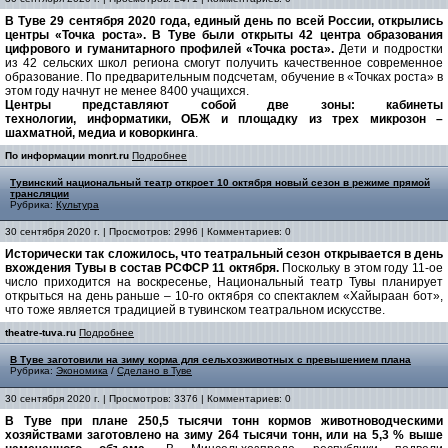
В Туве 29 сентября 2020 года, единый день по всей России, открылись
центры «Точка роста». В Туве были открыты 42 центра образования
цифрового и гуманитарного профилей «Точка роста».
Дети и подростки
из 42 сельских школ региона смогут получить качественное современное
образование. По предварительным подсчетам, обучение в «Точках роста» в
этом году начнут не менее 8400 учащихся.
Центры представляют собой две зоны: кабинеты
технологии, информатики, ОБЖ и площадку из трех микрозон –
шахматной, медиа и коворкинга
.
По информации monrt.ru
Подробнее
Тувинский национальный театр откроет 10 октября новый сезон в режиме прямой
трансляции
Рубрика:
Культура
30 сентября 2020 г. | Просмотров: 2996 | Комментариев: 0
Исторически так сложилось, что театральный сезон открывается в день
вхождения Тувы в состав РСФСР 11 октября.
Поскольку в этом году 11-ое
число приходится на воскресенье, Национальный театр Тувы планирует
открыться на день раньше – 10-го октября со спектаклем «Хайыраан бот»,
что тоже является традицией в тувинском театральном искусстве.
theatre-tuva.ru
Подробнее
В Туве заготовили на зиму корма для сельхозживотных с превышением плана
Рубрика:
Экономика
/
Сделано в Туве
30 сентября 2020 г. | Просмотров: 3376 | Комментариев: 0
В Туве при плане 250,5 тысячи тонн кормов животноводческими
хозяйствами заготовлено на зиму 264 тысячи тонн, или на 5,3 % выше