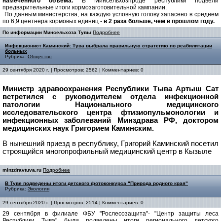
намеченного объема.
В Минсельхозпроде республики подвели
предварительные итоги кормозаготовительной кампании.
По данным министерства, на каждую условную голову запасено в среднем
по 6,9 центнера кормовых единиц -
в 2 раза больше, чем в прошлом году.
По информации Минсельхоза Тувы
Подробнее
Инфекционист Каминский: Тува выбрала правильную стратегию по реабилитации
больных
Рубрика:
Общество
29 сентября 2020 г. | Просмотров: 2562 | Комментариев: 0
Министр здравоохранения Республики Тыва Артыш Сат
встретился с руководителем отдела инфекционной
патологии Национального медицинского
исследовательского центра фтизиопульмонологии и
инфекционных заболеваний Минздрава РФ, доктором
медицинских наук Григорием Каминским.
В нынешний приезд в республику, Григорий Каминский посетил
строящийся многопрофильный медицинский центр в Кызыле
minzdravtuva.ru
Подробнее
В Туве подведены итоги детского фотоконкурса "Природа родного края"
Рубрика:
Экология
29 сентября 2020 г. | Просмотров: 2514 | Комментариев: 0
29 сентября в филиале ФБУ "Рослесозащита"- "Центр защиты леса
Республики Тыва" были подведены итоги регионального детского