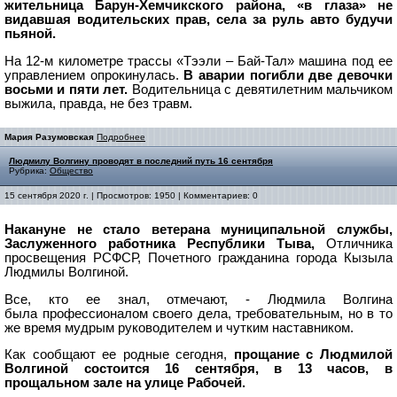
жительница Барун-Хемчикского района, «в глаза» не
видавшая водительских прав, села за руль авто будучи
пьяной.
На 12-м километре трассы «Тээли – Бай-Тал» машина под ее
управлением опрокинулась.
В аварии погибли две девочки
восьми и пяти лет.
Водительница с девятилетним мальчиком
выжила, правда, не без травм.
Мария Разумовская
Подробнее
Людмилу Волгину проводят в последний путь 16 сентября
Рубрика:
Общество
15 сентября 2020 г. | Просмотров: 1950 | Комментариев: 0
Накануне не стало ветерана муниципальной службы,
Заслуженного работника Республики Тыва,
Отличника
просвещения РСФСР
, Почетного гражданина города Кызыла
Людмилы Волгиной.
Все, кто ее знал, отмечают, - Людмила Волгина
была профессионалом своего дела, требовательным, но в то
же время мудрым руководителем и чутким наставником.
Как сообщают ее родные сегодня,
прощание с Людмилой
Волгиной состоится 16 сентября, в 13 часов, в
прощальном зале на улице Рабочей.