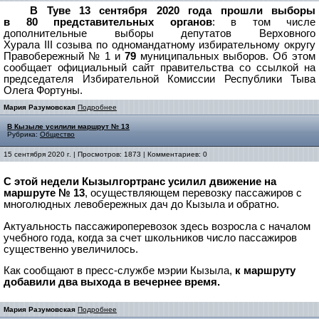
В Туве 13 сентября 2020 года прошли выборы
в 80 представительных органов
: в том числе
дополнительные выборы депутатов Верховного
Хурала
III
созыва по одномандатному избирательному округу
Правобережный № 1 и
79
муниципальных выборов. Об этом
сообщает официальный сайт правительства со ссылкой на
председателя Избирательной Комиссии Республики Тыва
Олега Фортуны.
Мария Разумовская
Подробнее
В Кызыле усилили маршрут № 13
Рубрика:
Общество
15 сентября 2020 г. | Просмотров: 1873 | Комментариев: 0
С этой недели Кызылгортранс усилил движение на
маршруте № 13
, осуществляющем перевозку пассажиров с
многолюдных левобережных дач до Кызыла и обратно.
Актуальность пассажироперевозок здесь возросла с началом
учебного года, когда за счет школьников число пассажиров
существенно увеличилось.
Как сообщают в пресс-службе мэрии Кызыла,
к маршруту
добавили два выхода в вечернее время.
Мария Разумовская
Подробнее