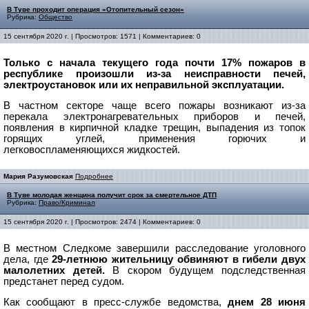
В Туве проходит операция «Отопительный сезон»
Рубрика:
Общество
15 сентября 2020 г. | Просмотров: 1571 | Комментариев: 0
Только с начала текущего года почти 17% пожаров в
республике произошли из-за неисправности печей,
электроустановок или их неправильной эксплуатации.
В частном секторе чаще всего пожары возникают из-за
перекала электронагревательных приборов и печей,
появления в кирпичной кладке трещин, выпадения из топок
горящих углей, применения горючих и
легковоспламеняющихся жидкостей.
Мария Разумовская
Подробнее
В Туве молодая женщина получит срок за смертельное ДТП
Рубрика:
Право/Криминал
15 сентября 2020 г. | Просмотров: 2474 | Комментариев: 0
В местном Следкоме завершили расследование уголовного
дела, где
29-летнюю жительницу обвиняют в гибели двух
малолетних детей.
В скором будущем подследственная
предстанет перед судом.
Как сообщают в пресс-службе ведомства,
днем 28 июня