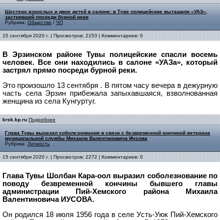
Шестеро взрослых и двое детей в салоне: в Туве полицейские вытащили «УАЗ»,
застрявший посреди бурной реки
Рубрика:
Общество
/
ЧП
15 сентября 2020 г. | Просмотров: 2153 | Комментариев: 0
В Эрзинском районе Тувы полицейские спасли восемь
человек. Все они находились в салоне «УАЗа», который
застрял прямо посреди бурной реки.
Это произошло 13 сентября . В пятом часу вечера в дежурную
часть села Эрзин прибежала запыхавшаяся, взволнованная
женщина из села Кунгуртуг.
krsk.kp.ru
Подробнее
Глава Тувы выразил соболезнования в связи с безвременной кончиной ветерана
муниципальной службы Михаила Валентиновича Иусова
Рубрика:
Личность
15 сентября 2020 г. | Просмотров: 2272 | Комментариев: 0
Глава Тувы Шолбан Кара-оол выразил соболезнование по
поводу безвременной кончины бывшего главы
администрации Пий-Хемского района Михаила
Валентиновича ИУСОВА.
Он родился 18 июля 1956 года в селе Усть-Уюк Пий-Хемского