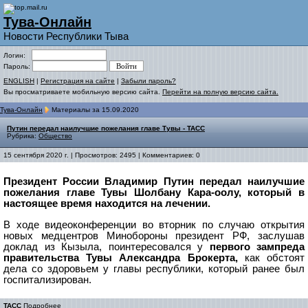
Тува-Онлайн
Новости Республики Тыва
Логин:
Пароль:
ENGLISH
|
Регистрация на сайте
|
Забыли пароль?
Вы просматриваете мобильную версию сайта.
Перейти на полную версию сайта.
Тува-Онлайн
Материалы за 15.09.2020
Путин передал наилучшие пожелания главе Тувы - ТАСС
Рубрика:
Общество
15 сентября 2020 г. | Просмотров: 2495 | Комментариев: 0
Президент России Владимир Путин передал наилучшие
пожелания главе Тувы Шолбану Кара-оолу, который в
настоящее время находится на лечении.
В ходе видеоконференции во вторник по случаю открытия
новых медцентров Минобороны президент РФ, заслушав
доклад из Кызыла, поинтересовался у
первого зампреда
правительства Тувы Александра Брокерта,
как обстоят
дела со здоровьем у главы республики, который ранее был
госпитализирован.
ТАСС
Подробнее