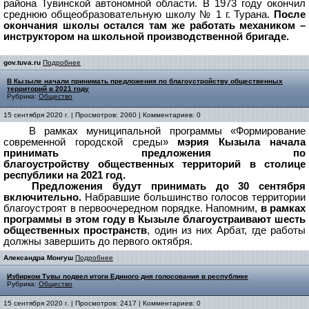
района Тувинской автономной области. В 1973 году окончил
среднюю общеобразовательную школу № 1 г. Турана.
После
окончания школы остался там же работать механиком –
инструктором на школьной производственной бригаде.
gov.tuva.ru
Подробнее
В Кызыле начали принимать предложения по благоустройству общественных
территорий в 2021 году
Рубрика:
Общество
15 сентября 2020 г. | Просмотров: 2060 | Комментариев: 0
В рамках муниципальной программы «Формирование
современной городской среды»
мэрия Кызыла начала
принимать предложения по
благоустройству общественных территорий в столице
республики на 2021 год.
Предложения будут принимать до 30 сентября
включительно.
Набравшие большинство голосов территории
благоустроят в первоочередном порядке. Напомним,
в рамках
программы в этом году в Кызыле благоустраивают шесть
общественных пространств
, один из них Арбат, где работы
должны завершить до первого октября.
Александра Монгуш
Подробнее
Избирком Тувы подвел итоги Единого дня голосования в республике
Рубрика:
Общество
15 сентября 2020 г. | Просмотров: 2417 | Комментариев: 0