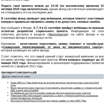
Подать свои проекты можно до 23:30 (по московскому времени) 15
октября 2020 года включительно,
однако фонд настоятельно рекомендует
не откладывать это на последние дни.
В сентябре фонд проведет ряд вебинаров, которые помогут участникам
конкурса правильно оформить заявку и не допустить типовых ошибок.
Как сообщают в Фонде,
4, 7, 9 и 11 сентября пройдут вебинары по важным
аспектам разработки социального проекта.
Информация об этих
событиях доступна в разделе «
Мероприятия
» на сайте фонда и на
страницах фонда в социальных сетях.
Напомним, -
качественно подготовить заявку поможет и онлайн-курс
«
Социальное проектирование: от идеи до президентского гранта
»,
который размещен на сайте фонда.
Стоит отметить, что это самый ранний старт конкурсной кампании за всю
историю системы президентских грантов.
Итоги конкурса подведут до 15
января 2021 года.
Финансирование и реализация поддержанных проектов
начнется 1 февраля 2021 года.
президентскиегранты.рф
Другие новости по теме:
Семь НКО из Тувы победили во втором конкурсе президентских грантов 2020
года
Фонд президентских грантов готов принять последние заявки от руководителей
НКО в виде фотографий
15 февраля состоится онлайн-семинар Фонда президентских грантов
Тувинские НКО приглашают разыграть 1 млрд. рублей в конкурсе социально
ориентированных проектов
На гранты Президента России поступили заявки от пяти НКО Тувы