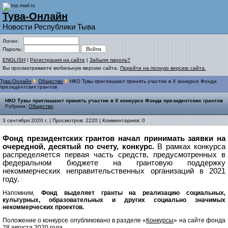
Тува-Онлайн
Новости Республики Тыва
Логин:
Пароль:
ENGLISH
|
Регистрация на сайте
|
Забыли пароль?
Вы просматриваете мобильную версию сайта.
Перейти на полную версию сайта.
Тува-Онлайн
Общество
НКО Тувы приглашают принять участие в X конкурсе Фонда
президентских грантов
НКО Тувы приглашают принять участие в X конкурсе Фонда президентских грантов
Рубрика:
Общество
3 сентября 2020 г. | Просмотров: 2220 | Комментариев: 0
Фонд президентских грантов начал принимать заявки на
очередной, десятый по счету, конкурс.
В рамках конкурса
распределяется первая часть средств, предусмотренных в
федеральном бюджете на грантовую поддержку
некоммерческих неправительственных организаций в 2021
году.
Напомним,
Фонд выделяет гранты на реализацию социальных,
культурных, образовательных и других социально значимых
некоммерческих проектов.
Положение о конкурсе опубликовано в разделе «
Конкурсы
» на сайте фонда
28 августа 2020 года.