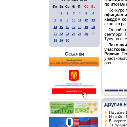
по итогам
Пн
Вт
Ср
Чт
Пт
Сб
Вс
Конкурс 
1
2
3
4
5
6
официальн
каждом ко
7
8
9
10
11
12
13
сколько ра
14
15
16
17
18
19
20
Онлайн-
21
22
23
24
25
26
27
сентября.
Туву на вс
28
29
30
Заключи
участковы
Ссылки
России.
По
участкового
раз.
Другие н
На сайте 
На сайте 
Выберите 
За лучшег