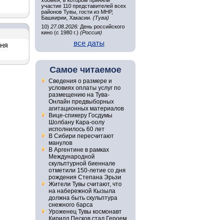
хоомея, в котором приняли
участие 110 представителей всех
районов Тувы, гости из МНР,
Башкирии, Хакасии.
(Тува)
10)
27.08.2026:
День российского
кино (с 1980 г.)
(Россия)
все даты
дня
Самое читаемое
Сведения о размере и
условиях оплаты услуг по
размещению на Тува-
Онлайн предвыборных
агитационных материалов
Вице-спикеру Госдумы
Шолбану Кара-оолу
исполнилось 60 лет
В Сибири пересчитают
манулов
В Аргентине в рамках
Международной
скульптурной биеннале
отметили 150-летие со дня
рождения Степана Эрьзи
Жители Тувы считают, что
на набережной Кызыла
должна быть скульптура
снежного барса
Уроженец Тувы космонавт
Кирилл Песков стал Героем