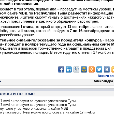
 онлайн-голосования.
пройдет в три этапа, первые два – проведут на местном уровне.
ом сайте МВД по Республике Тыва разместят информацию
нкурсанте
. Жители смогут узнать о достижениях каждого участн
скрыл преступлений и как много обращений рассмотрел.
голосование
I
этапа
, который стартует
11 сентября,
завершится 
 Победители
II
этапа
, который пройдет
с 7 по 16 октября,
предста
ероссийском уровне.
тельное онлайн-голосование за победителя конкурса «Нар
й» пройдет в ноябре текущего года на официальном сайте 
бедителя и призеров торжественно наградят в преддверии Дня
 уполномоченного полиции. В этом году его отметят 17 ноября в
Версия дл
Александра
овости по теме
17.mvd.ru голосуем за лучшего участкового Тувы
17.mvd.ru голосуем за лучшего участкового Тувы
лучшего участкового Кызыла на сайте МВД
о участкового Тувы можно проголосовать на сайте 17.mvd.ru