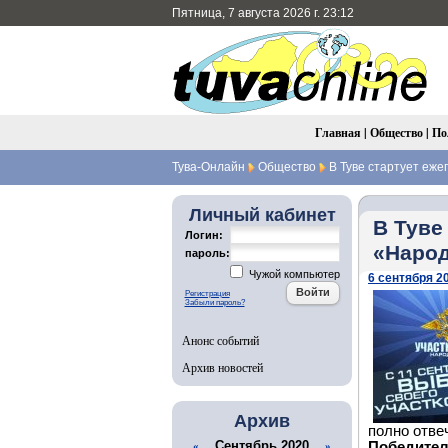
Пятница, 7 августа 2026 г. 23:12
Главная
|
Общество
|
По
Тува-Онлайн
Общество
В Туве стартует еже
Личный кабинет
В Туве
Логин:
«Наро
пароль:
Чужой компьютер
6 сентября 20
Регистрация
Забыли пароль?
Анонс событий
Архив новостей
Архив
полно отве
Сентябрь 2020
Победител
«
»