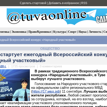
Сделать стартовой
|
Добавить в избранное
|
RSS
литика
|
Экономика
|
Право/Криминал
|
Культура
|
Спорт
|
Наука
|
Личность
|
Сп
годный Всероссийский конкурс «Народный участковый»
ОБЩЕСТВО
 стартует ежегодный Всероссийский конк
дный участковый»
20 г.
| 1735 просмотров | 0 комментариев
В рамках традиционного Всероссийског
конкурса «Народный участковый», в Туве
выберут лучшего участкового.
Голосование за Народного участкового ста
на официальном сайте регионального МВД
(
https://17.мвд.рф
) 11 сентября.
Лучших выб
жители республики.
Любой сможет проголо
за сотрудника, который, на его взгляд, наибо
чает квалификации участкового уполномоченного полиции.
ей каждого этапа определят большинством голосов, набра