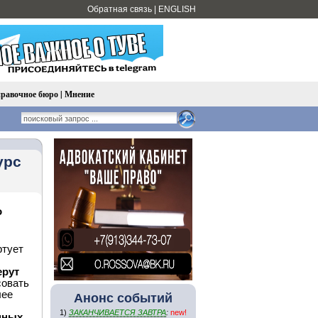
Обратная связь
|
ENGLISH
равочное бюро
|
Мнение
урс
о
ртует
ерут
совать
лее
Анонс событий
1)
ЗАКАНЧИВАЕТСЯ ЗАВТРА
:
new!
нных