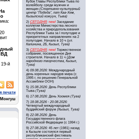
Кубок Главы Республики Тыва по
волейболу среди мужчин и
женщин
(Спортивно-культурный
На
центр "Победа", пгт Каа-Хем,
 о
Кызылский кожуун, Тыва)
ика:
2)
СЕГОДНЯ
:
new!
Заседание
коллегии Министерства лесного
хозяйства и природопользования
20
Республики Тыва за I полугодие и
приоритетных направлениях на 2
вит
полугодие. Начало в 10 ч
(ул.
Калинина, 2Б, Кызыл, Тува)
одный
3)
СЕГОДНЯ
:
new!
Торжественное
МВД
собрание, посвященное Дня
строителя. Начало в 11 ч
(Дом
народного творчества, Кызыл,
 19-й
Тува)
4)
09.08.2026:
Международный
день коренных народов мира (с
1995 г, по решению Генеральной
Ассамблеи ООН)
5)
15.08.2026:
День Республики
Тыва
(Тува)
я печати
6)
17.08.2026:
День Хоомея
(Тува)
 Монгуш
7)
18.08.2026 - 20.08.2026:
Четвертый международный
буддийский форум
(Кызыл, Тува)
8)
22.08.2026:
День
Государственного флага
Российской Федерации (с 1994 г.)
9)
27.08.2026:
45 лет (1981) назад
в Кызыле состоялся первый
республиканский фестиваль