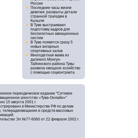
России
Последние часы жизни
девочек: раскрыты детали
странной трагедии в
Кызыле
В Туве выстраивают
подготовку кадров для
беспилотных авиационных
систем
В Туве появятся сразу 5
новых ангарных
спортивных залов
Многодетная мама из
далекого Монгун-
Тайгинского района Тувы
развила овощное хозяйство
с помощью соцконтракта
ронное периодическое издание "Сетевое
мационное агентство «Тува-Онлайн»"
но 15 августа 2001 г.
истрировано в Министерстве РФ по делам
и, телерадиовещания и средств массовых
никаций.
ельство Эл №77-6060 от 22 февраля 2002 г.