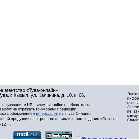
е агентство «Тува-онлайн»
Элект
а, г. Кызыл, ул. Калинина, д. 10, к. 66,
инфор
основа
» с указанием URL: www.tuvaonline.ru обязательна.
Зарег
могут не отражать точку зрения редакции.
печат
лько с оформлением
гиперссылки
на «Тува-Онлайн».
комму
нной продукции электронного периодического издания «Сетевое
Свидет
«12+».