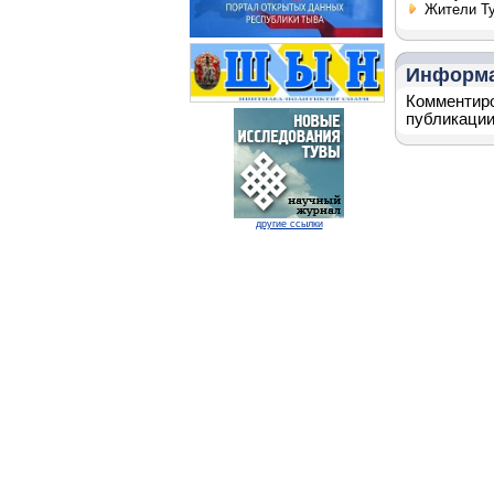
Жители Ту
Информ
Комментиро
публикации
другие ссылки