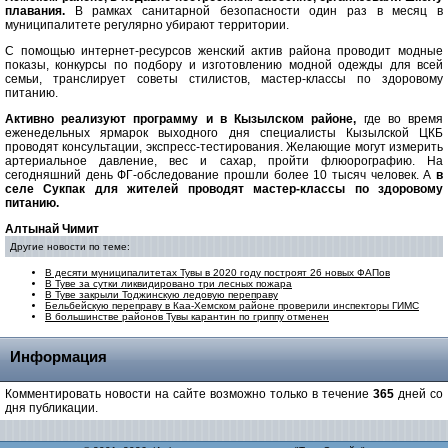
плавания.
В рамках санитарной безопасности один раз в месяц в
муниципалитете регулярно убирают территории.
С помощью интернет-ресурсов женский актив района проводит модные
показы, конкурсы по подбору и изготовлению модной одежды для всей
семьи, транслирует советы стилистов, мастер-классы по здоровому
питанию.
Активно реализуют программу и в Кызылском районе,
где во время
еженедельных ярмарок выходного дня специалисты Кызылской ЦКБ
проводят консультации, экспресс-тестирования. Желающие могут измерить
артериальное давление, вес и сахар, пройти флюорографию. На
сегодняшний день ФГ-обследование прошли более 10 тысяч человек. А
в
селе Сукпак для жителей проводят мастер-классы по здоровому
питанию.
Алтынай Чимит
Другие новости по теме:
В десяти муниципалитетах Тувы в 2020 году построят 26 новых ФАПов
В Туве за сутки ликвидировано три лесных пожара
В Туве закрыли Тоджинскую ледовую переправу
Бельбейскую переправу в Каа-Хемском районе проверили инспекторы ГИМС
В большинстве районов Тувы карантин по гриппу отменен
Информация
Комментировать новости на сайте возможно только в течение
365
дней со
дня публикации.