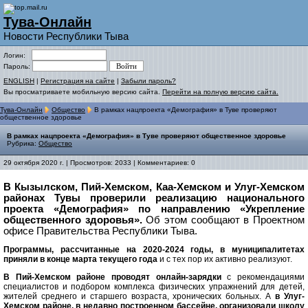
Тува-Онлайн
Новости Республики Тыва
Логин:
Пароль:
ENGLISH
|
Регистрация на сайте
|
Забыли пароль?
Вы просматриваете мобильную версию сайта.
Перейти на полную версию сайта.
Тува-Онлайн
Общество
В рамках нацпроекта «Демография» в Туве проверяют
общественное здоровье
В рамках нацпроекта «Демография» в Туве проверяют общественное здоровье
Рубрика:
Общество
29 октября 2020 г. | Просмотров: 2033 | Комментариев: 0
В Кызылском, Пий-Хемском, Каа-Хемском и Улуг-Хемском
районах Тувы проверили реализацию национального
проекта «Демография» по направлению «Укрепление
общественного здоровья».
Об этом сообщают в Проектном
офисе Правительства Республики Тыва.
Программы, рассчитанные на 2020-2024 годы, в муниципалитетах
приняли в конце марта текущего года
и с тех пор их активно реализуют.
В Пий-Хемском районе проводят онлайн-зарядки
с рекомендациями
специалистов и подбором комплекса физических упражнений для детей,
жителей среднего и старшего возраста, хронических больных. А
в Улуг-
Хемском районе, в недавно построенном бассейне, организовали школу