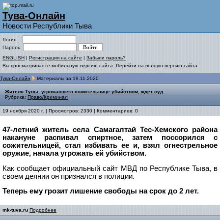
Тува-Онлайн
Новости Республики Тыва
Логин:
Пароль:
ENGLISH
|
Регистрация на сайте
|
Забыли пароль?
Вы просматриваете мобильную версию сайта.
Перейти на полную версию сайта.
Тува-Онлайн
Материалы за 19.11.2020
Жителя Тувы, угрожавшего сожительнице убийством, ждет суд
Рубрика:
Право/Криминал
19 ноября 2020 г. | Просмотров: 2330 | Комментариев: 0
47-летний житель села Самагалтай Тес-Хемского района
накануне распивал спиртное, затем поссорился с
сожительницей, стал избивать ее и, взял огнестрельное
оружие, начала угрожать ей убийством.
Как сообщает официальный сайт МВД по Республике Тыва, в
своем деянии он признался в полиции.
Теперь ему грозит лишение свободы на срок до 2 лет.
mk-tuva.ru
Подробнее