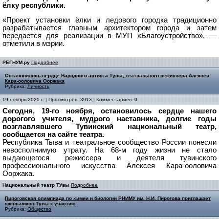
ёлку республики.
«Проект установки ёлки и ледового городка традиционно
разрабатывается главным архитектором города и затем
передается для реализации в МУП «Благоустройство», —
отметили в мэрии.
РЕГНУМ.ру
Подробнее
Остановилось сердце Народного артиста Тувы, театрального режиссера Алексея
Кара-ооловича Ооржака
Рубрика:
Личность
19 ноября 2020 г. | Просмотров: 3913 | Комментариев: 0
Сегодня, 19-го ноября, остановилось сердце нашего
дорогого учителя, мудрого наставника, долгие годы
возглавлявшего Тувинский национальный театр,
сообщается на сайте театра.
Республика Тыва и театральное сообщество России понесли
невосполнимую утрату. На 68-м году жизни не стало
выдающегося режиссера и деятеля тувинского
профессионального искусства Алексея Кара-ооловича
Ооржака.
Национальный театр ТУвы
Подробнее
Пироговская олимпиада по химии и биологии РНИМУ им. Н.И. Пирогова приглашает
школьников Тувы к участию
Рубрика:
Общество