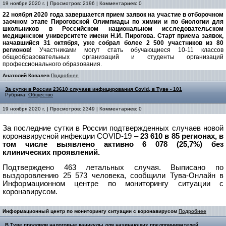
19 ноября 2020 г. | Просмотров: 2196 | Комментариев: 0
22 ноября 2020 года завершается прием заявок на участие в отборочном
заочном этапе Пироговской Олимпиады по химии и по биологии для
школьников в Российском национальном исследовательском
медицинском университете имени Н.И. Пирогова. Старт приема заявок,
начавшийся 31 октября, уже собрал более 2 500 участников из 80
регионов!
Участниками могут стать обучающиеся 10-11 классов
общеобразовательных организаций и студенты организаций
профессионального образования.
Анатолий Ковалев
Подробнее
За сутки в России 23610 случаев инфицирования Covid, в Туве - 101
Рубрика:
Общество
19 ноября 2020 г. | Просмотров: 2349 | Комментариев: 0
За последние сутки в России подтвержденных случаев новой
коронавирусной инфекции COVID-19 –
23 610 в 85 регионах, в
том числе выявлено активно 6 078 (25,7%) без
клинических проявлений.
Подтверждено 463 летальных случая. Выписано по
выздоровлению 25 573 человека, сообщили Тува-Онлайн в
Информационном центре по мониторингу ситуации с
коронавирусом.
Информационный центр по мониторингу ситуации с коронавирусом
Подробнее
В Туве продлили налоговые каникулы для начинающих предпринимателей