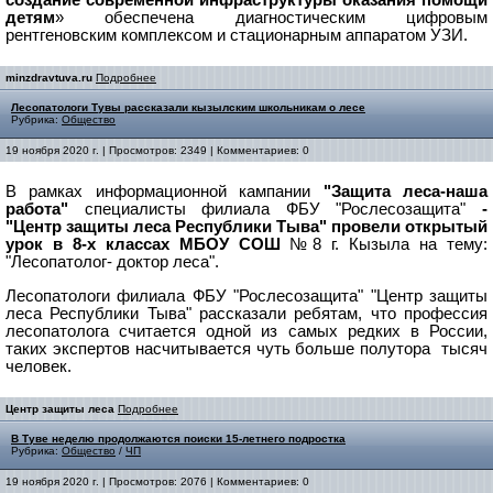
создание современной инфраструктуры оказания помощи
детям
» обеспечена диагностическим цифровым
рентгеновским комплексом и стационарным аппаратом УЗИ.
minzdravtuva.ru
Подробнее
Лесопатологи Тувы рассказали кызылским школьникам о лесе
Рубрика:
Общество
19 ноября 2020 г. | Просмотров: 2349 | Комментариев: 0
В рамках информационной кампании
"Защита леса-наша
работа"
специалисты филиала ФБУ "Рослесозащита"
-
"Центр защиты леса Республики Тыва" провели открытый
урок в 8-х классах МБОУ СОШ
№8 г. Кызыла на тему:
"Лесопатолог- доктор леса".
Лесопатологи филиала ФБУ "Рослесозащита" "Центр защиты
леса Республики Тыва" рассказали ребятам, что профессия
лесопатолога считается одной из самых редких в России,
таких экспертов насчитывается чуть больше полутора тысяч
человек.
Центр защиты леса
Подробнее
В Туве неделю продолжаются поиски 15-летнего подростка
Рубрика:
Общество
/
ЧП
19 ноября 2020 г. | Просмотров: 2076 | Комментариев: 0