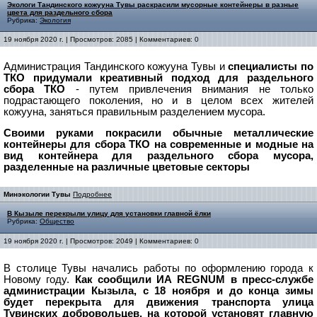
Экологи Тандинского кожууна Тувы раскрасили мусорные контейнеры в разные
цвета для раздельного сбора
Рубрика:
Экология
19 ноября 2020 г. | Просмотров: 2085 | Комментариев: 0
Администрация Тандинского кожууна Тувы и
специалисты по
ТКО придумали креативный подход для раздельного
сбора ТКО
- путем привлечения внимания не только
подрастающего поколения, но и в целом всех жителей
кожууна, заняться правильным разделением мусора.
Своими руками покрасили обычные металлические
контейнеры для сбора ТКО на современные и модные на
вид контейнера для раздельного сбора мусора,
разделенные на различные цветовые секторы
Минэкологии Тувы
Подробнее
В Кызыле перекрыли улицу для установки главной ёлки
Рубрика:
Общество
19 ноября 2020 г. | Просмотров: 2049 | Комментариев: 0
В столице Тувы начались работы по оформлению города к
Новому году.
Как сообщили ИА REGNUM в пресс-службе
администрации Кызыла, с 18 ноября и до конца зимы
будет перекрыта для движения транспорта улица
Тувинских добровольцев, на которой установят главную