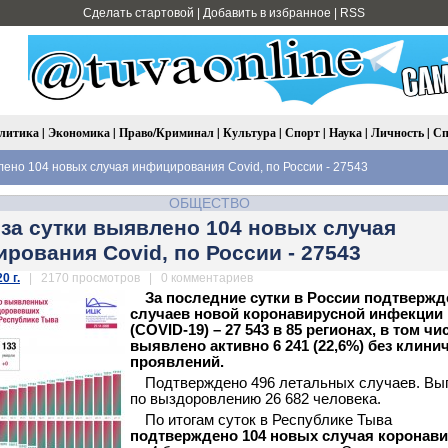
Сделать стартовой
|
Добавить в избранное
|
RSS
литика
|
Экономика
|
Право/Криминал
|
Культура
|
Спорт
|
Наука
|
Личность
|
Сп
влено 104 новых случая инфицирования Covid, по России - 27543
ОБЩЕСТВО
 за сутки выявлено 104 новых случая
рования Covid, по России - 27543
0 г.
| 2170 просмотров | 0 комментариев
За последние сутки в России подтверж
случаев новой коронавирусной инфекции
(COVID-19) – 27 543 в 85 регионах, в том чи
выявлено активно 6 241 (22,6%) без клини
проявлений.
Подтверждено 496 летальных случаев. Вы
по выздоровлению 26 682 человека.
По итогам суток в Республике Тыва
подтверждено 104 новых случая коронави