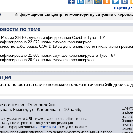
Версия дл
Информационный центр по мониторингу ситуации с корона
овости по теме
в России 23610 случаев инфицирования Covid, в Туве - 101
зафиксировано 22 572 новых случая коронавируса
личество заболевших COVID-19 за день вновь после пика в июне превыс
зафиксировано 21 608 новых случаев коронавируса, в Туве - 97
зафиксировано 20 977 новых случаев коронавируса
ация
вать новости на сайте возможно только в течение
365
дней со 
.
е агентство «Тува-онлайн»
Элект
а, г. Кызыл, ул. Калинина, д. 10, к. 66,
инфор
основа
» с указанием URL: www.tuvaonline.ru обязательна.
Зарег
могут не отражать точку зрения редакции.
печат
лько с оформлением
гиперссылки
на «Тува-Онлайн».
комму
нной продукции электронного периодического издания «Сетевое