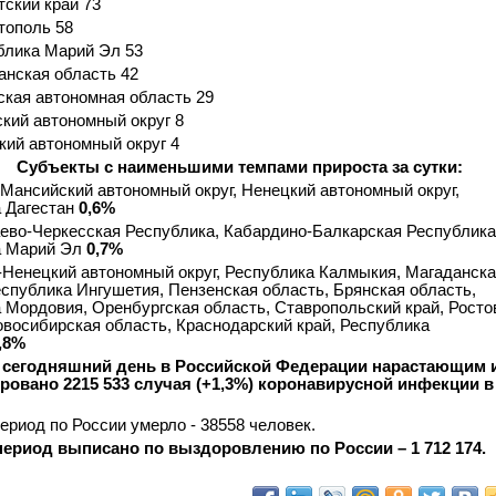
тский край 73
тополь 58
блика Марий Эл 53
анская область 42
ская автономная область 29
ский автономный округ 8
кий автономный округ 4
Субъекты с наименьшими темпами прироста за сутки:
-Мансийский автономный округ, Ненецкий автономный округ,
 Дагестан
0,6%
аево-Черкесская Республика, Кабардино-Балкарская Республика
а Марий Эл
0,7%
-Ненецкий автономный округ, Республика Калмыкия, Магаданск
еспублика Ингушетия, Пензенская область, Брянская область,
 Мордовия, Оренбургская область, Ставропольский край, Росто
овосибирская область, Краснодарский край, Республика
,8%
а сегодняшний день в Российской Федерации нарастающим 
ровано 2215 533 случая (+1,3%) коронавирусной инфекции в
период по России умерло - 38558 человек.
период выписано по выздоровлению по России – 1 712 174.