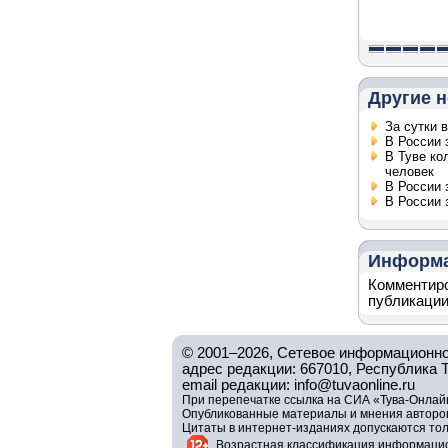
Другие н
За сутки 
В России 
В Туве ко
человек
В России 
В России 
Информ
Комментиро
публикации
© 2001–2026, Сетевое информационно
адрес редакции: 667010, Республика Тув
email редакции: info@tuvaonline.ru
При перепечатке ссылка на СИА «Тува-Онлайн
Опубликованные материалы и мнения авторов 
Цитаты в интернет-изданиях допускаются то
Возрастная классификация информацио