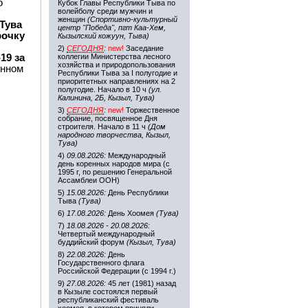
о
Кубок Главы Республики Тыва по
волейболу среди мужчин и
женщин
(Спортивно-культурный
Тува
центр "Победа", пгт Каа-Хем,
рочку
Кызылский кожуун, Тыва)
2)
СЕГОДНЯ
:
new!
Заседание
19 за
коллегии Министерства лесного
хозяйства и природопользования
онном
Республики Тыва за I полугодие и
приоритетных направлениях на 2
полугодие. Начало в 10 ч
(ул.
Калинина, 2Б, Кызыл, Тува)
3)
СЕГОДНЯ
:
new!
Торжественное
собрание, посвященное Дня
строителя. Начало в 11 ч
(Дом
народного творчества, Кызыл,
Тува)
4)
09.08.2026:
Международный
день коренных народов мира (с
1995 г, по решению Генеральной
Ассамблеи ООН)
5)
15.08.2026:
День Республики
Тыва
(Тува)
6)
17.08.2026:
День Хоомея
(Тува)
7)
18.08.2026 - 20.08.2026:
Четвертый международный
буддийский форум
(Кызыл, Тува)
8)
22.08.2026:
День
Государственного флага
Российской Федерации (с 1994 г.)
9)
27.08.2026:
45 лет (1981) назад
в Кызыле состоялся первый
республиканский фестиваль