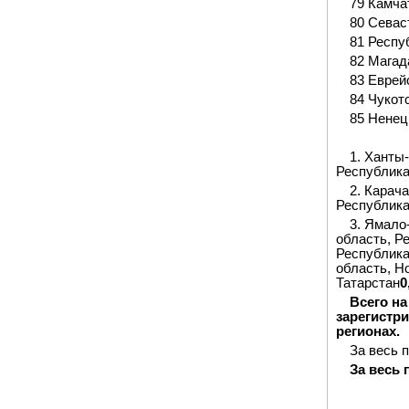
79 Камча
80 Севас
81 Респу
82 Магад
83 Еврей
84 Чукот
85 Ненец
1. Ханты
Республика
2. Карач
Республик
3. Ямало
область, Р
Республика
область, Н
Татарстан
0
Всего н
зарегистри
регионах.
За весь 
За весь 