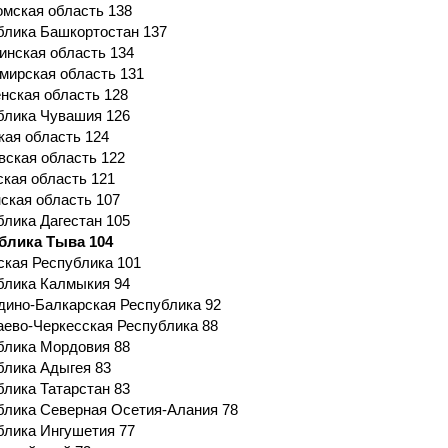
омская область 138
блика Башкортостан 137
инская область 134
мирская область 131
нская область 128
блика Чувашия 126
кая область 124
вская область 122
ская область 121
нская область 107
блика Дагестан 105
блика Тыва 104
ская Республика 101
блика Калмыкия 94
дино-Балкарская Республика 92
аево-Черкесская Республика 88
блика Мордовия 88
блика Адыгея 83
блика Татарстан 83
блика Северная Осетия-Алания 78
блика Ингушетия 77