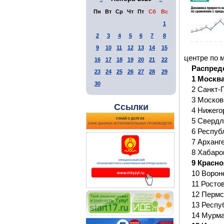
Пн
Вт
Ср
Чт
Пт
Сб
Вс
1
2
3
4
5
6
7
8
9
10
11
12
13
14
15
центре по 
16
17
18
19
20
21
22
Распред
23
24
25
26
27
28
29
1 Москва
30
2 Санкт-
3 Москов
Ссылки
4 Нижего
5 Свердл
6 Респуб
7 Арханг
8 Хабаро
9 Красно
10 Ворон
11 Росто
12 Пермс
13 Респу
14 Мурма