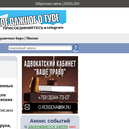
Обратная связь
|
ENGLISH
равочное бюро
|
Мнение
денных
сле
ческих
писано
Анонс событий
руса,
1)
ЗАКАНЧИВАЕТСЯ ЗАВТРА
:
new!