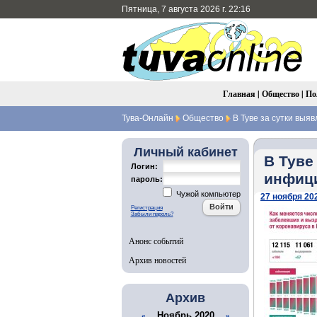
Пятница, 7 августа 2026 г. 22:16
Главная
|
Общество
|
По
Тува-Онлайн
Общество
В Туве за сутки выя
Личный кабинет
В Туве
Логин:
инфици
пароль:
Чужой компьютер
27 ноября 202
Регистрация
Забыли пароль?
Анонс событий
Архив новостей
Архив
Ноябрь 2020
«
»