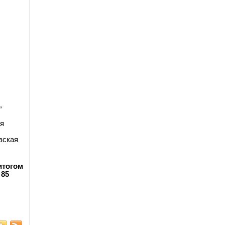
,
ая
вская
итогом
 85