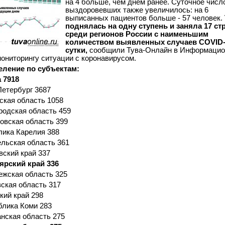
на 4 больше, чем днем ранее. Суточное числ
выздоровевших также увеличилось: на 6
выписанных пациентов больше - 57 человек.
поднялась на одну ступень и заняла 17 ст
среди регионов России с наименьшим
количеством выявленных случаев COVID-
сутки,
сообщили Тува-Онлайн в Информаци
мониторингу ситуации с коронавирусом.
еление по субъектам:
 7918
Петербург 3687
ская область 1058
родская область 459
овская область 399
лика Карелия 388
ельская область 361
вский край 337
ярский край 336
ежская область 325
вская область 317
кий край 298
блика Коми 283
нская область 275