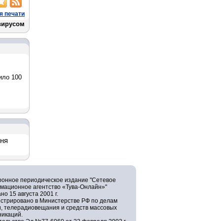
я печати
вирусом
ило 100
дня
ронное периодическое издание "Сетевое
мационное агентство «Тува-Онлайн»"
но 15 августа 2001 г.
истрировано в Министерстве РФ по делам
и, телерадиовещания и средств массовых
никаций.