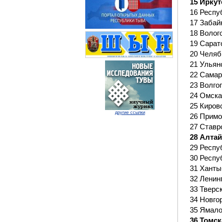
15 Иркут
16 Респу
17 Забай
18 Волог
19 Сарат
20 Челяб
21 Ульян
22 Самар
23 Волго
24 Омска
25 Киров
другие ссылки
26 Примо
27 Ставр
28 Алтай
29 Респу
30 Респу
31 Ханты
32 Ленин
33 Тверс
34 Новго
35 Ямало
36 Томск