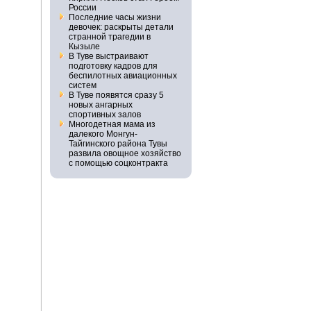
России
Последние часы жизни
девочек: раскрыты детали
странной трагедии в
Кызыле
В Туве выстраивают
подготовку кадров для
беспилотных авиационных
систем
В Туве появятся сразу 5
новых ангарных
спортивных залов
Многодетная мама из
далекого Монгун-
Тайгинского района Тувы
развила овощное хозяйство
с помощью соцконтракта