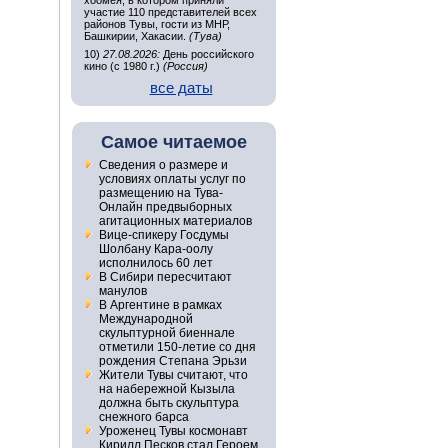
хоомея, в котором приняли
участие 110 представителей всех
районов Тувы, гости из МНР,
Башкирии, Хакасии.
(Тува)
10)
27.08.2026:
День российского
кино (с 1980 г.)
(Россия)
все даты
Самое читаемое
Сведения о размере и
условиях оплаты услуг по
размещению на Тува-
Онлайн предвыборных
агитационных материалов
Вице-спикеру Госдумы
Шолбану Кара-оолу
исполнилось 60 лет
В Сибири пересчитают
манулов
В Аргентине в рамках
Международной
скульптурной биеннале
отметили 150-летие со дня
рождения Степана Эрьзи
Жители Тувы считают, что
на набережной Кызыла
должна быть скульптура
снежного барса
Уроженец Тувы космонавт
Кирилл Песков стал Героем