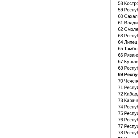
58 Костр
59 Респу
60 Сахал
61 Влади
62 Смоле
63 Респу
64 Липец
65 Тамбо
66 Рязан
67 Курга
68 Респу
69 Респу
70 Чечен
71 Респу
72 Кабар
73 Карач
74 Респу
75 Респу
76 Респу
77 Респу
78 Респу