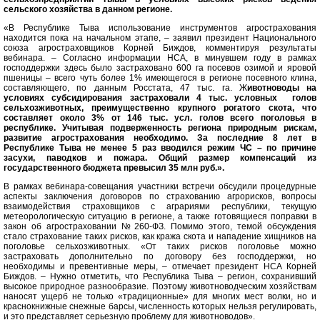
сельского хозяйства в данном регионе.
«В Республике Тыва использование инструментов агрострахования
находится пока на начальном этапе, – заявил президент Национального
союза агростраховщиков Корней Биждов, комментируя результаты
вебинара. – Согласно информации НСА, в минувшем году в рамках
господдержки здесь было застраховано 600 га посевов озимой и яровой
пшеницы – всего чуть более 1% имеющегося в регионе посевного клина,
составляющего, по данным Росстата, 47 тыс. га. Ж
ивотноводы на
условиях субсидирования застраховали 4 тыс. условных голов
сельхозживотных, преимущественно крупного рогатого скота, что
составляет около 3% от 146 тыс. усл. голов всего поголовья в
республике. Учитывая подверженность региона природным рискам,
развитие агрострахования необходимо. За последние 8 лет в
Республике Тыва не менее 5 раз вводился режим ЧС – по причине
засухи, паводков и пожара. Общий размер компенсаций из
государственного бюджета превысил 35 млн руб.».
В рамках вебинара-совещания участники встречи обсудили процедурные
аспекты заключения договоров по страхованию агрорисков, вопросы
взаимодействия страховщиков с аграриями республики, текущую
метеорологическую ситуацию в регионе, а также готовящиеся поправки в
закон об агростраховании №260-ФЗ. Помимо этого, темой обсуждения
стало страхование таких рисков, как кража скота и нападение хищников на
поголовье сельхозживотных. «От таких рисков поголовье можно
застраховать дополнительно по договору без господдержки, но
необходимы и превентивные меры, – отмечает президент НСА Корней
Биждов. – Нужно отметить, что Республика Тыва – регион, сохранивший
высокое природное разнообразие. Поэтому животноводческим хозяйствам
наносят ущерб не только «традиционные» для многих мест волки, но и
краснокнижные снежные барсы, численность которых нельзя регулировать,
и это представляет серьезную проблему для животноводов».