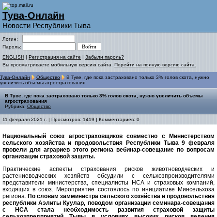
Тува-Онлайн
Новости Республики Тыва
Логин:
Пароль:
ENGLISH
|
Регистрация на сайте
|
Забыли пароль?
Вы просматриваете мобильную версию сайта.
Перейти на полную версию сайта.
Тува-Онлайн
Общество
В Туве, где пока застраховано только 3% голов скота, нужно
увеличить объемы агрострахования
В Туве, где пока застраховано только 3% голов скота, нужно увеличить объемы
агрострахования
Рубрика:
Общество
11 февраля 2021 г. | Просмотров: 1419 | Комментариев: 0
Национальный союз агростраховщиков совместно с Министерством
сельского хозяйства и продовольствия Республики Тыва 9 февраля
провели для аграриев этого региона вебинар-совещание по вопросам
организации страховой защиты.
Практические аспекты страхования рисков животноводческих и
растениеводческих хозяйств обсудили с сельхозпроизводителями
представители министерства, специалисты НСА и страховых компаний,
входящих в союз. Мероприятие состоялось по инициативе Минсельхоза
региона.
По словам замминистра сельского хозяйства и продовольствия
республики Аэлиты Куулар, поводом организации семинара-совещания
с НСА стала необходимость развития страховой защиты
сельхозпредприятий Тывы в условиях высоких рисков ведения