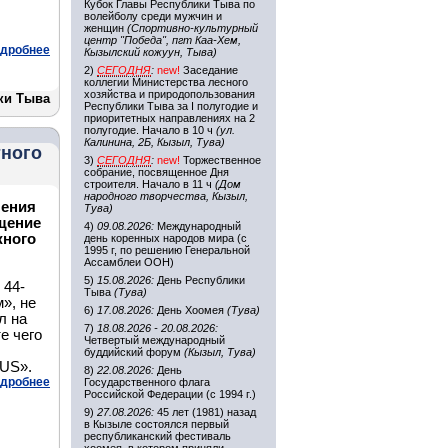
Кубок Главы Республики Тыва по
волейболу среди мужчин и
женщин
(Спортивно-культурный
центр "Победа", пгт Каа-Хем,
дробнее
Кызылский кожуун, Тыва)
2)
СЕГОДНЯ
:
new!
Заседание
коллегии Министерства лесного
хозяйства и природопользования
ки Тыва
Республики Тыва за I полугодие и
приоритетных направлениях на 2
полугодие. Начало в 10 ч
(ул.
Калинина, 2Б, Кызыл, Тува)
тного
3)
СЕГОДНЯ
:
new!
Торжественное
собрание, посвященное Дня
строителя. Начало в 11 ч
(Дом
народного творчества, Кызыл,
ления
Тува)
щение
4)
09.08.2026:
Международный
жного
день коренных народов мира (с
1995 г, по решению Генеральной
Ассамблеи ООН)
5)
15.08.2026:
День Республики
 44-
Тыва
(Тува)
», не
6)
17.08.2026:
День Хоомея
(Тува)
л на
7)
18.08.2026 - 20.08.2026:
е чего
Четвертый международный
буддийский форум
(Кызыл, Тува)
BUS».
8)
22.08.2026:
День
дробнее
Государственного флага
Российской Федерации (с 1994 г.)
9)
27.08.2026:
45 лет (1981) назад
в Кызыле состоялся первый
республиканский фестиваль