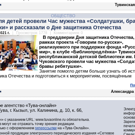
Тувинская
ОБЩЕСТВО
ля детей провели Час мужества «Солдатушки, бр
и» и рассказали о Дне защитника Отечества
021 г.
| Просмотров: 1778 | Комментариев: 0
В преддверии Дня защитника Отечества,
рамках проекта «Говорим по-русски»,
реализуемого при поддержке фонда «Рус
мир», в клубе «Библиопродлёнка» Тувинс
республиканской детской библиотеки им. К
Чуковского провели час мужества «Солда
бравы ребятушки».
Занятие помогло детям больше узнать об ис
ника Отечества
и подготовиться к мероприятиям, посвящённым
По
Александра
е агентство «Тува-онлайн»
Элект
а, г. Кызыл, ул. Калинина, д. 10, к. 66,
инфор
основа
» с указанием URL: www.tuvaonline.ru обязательна.
Зарег
могут не отражать точку зрения редакции.
печат
лько с оформлением
гиперссылки
на «Тува-Онлайн».
комму
нной продукции электронного периодического издания «Сетевое
Свидет