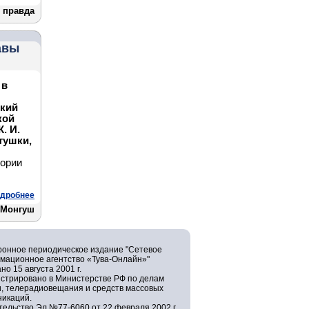
 правда
авы
 в
ский
кой
. И.
тушки,
тории
дробнее
 Монгуш
ронное периодическое издание "Сетевое
мационное агентство «Тува-Онлайн»"
но 15 августа 2001 г.
истрировано в Министерстве РФ по делам
и, телерадиовещания и средств массовых
никаций.
ельство Эл №77-6060 от 22 февраля 2002 г.