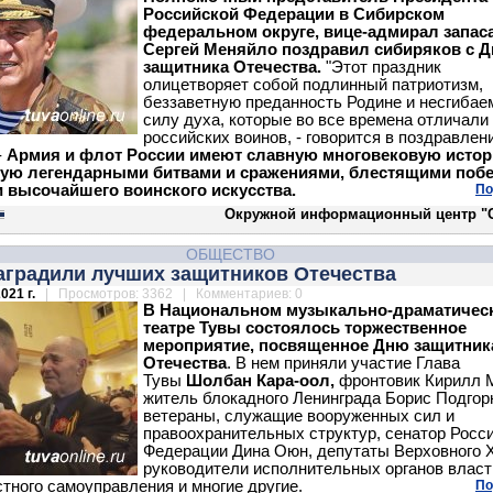
Российской Федерации в Сибирском
федеральном округе,
вице-адмирал запас
Сергей Меняйло поздравил сибиряков с 
защитника Отечества.
"Этот праздник
олицетворяет собой подлинный патриотизм,
беззаветную преданность Родине и несгиба
силу духа, которые во все времена отличали
российских воинов, - говорится в поздравлен
-
Армия и флот России имеют славную многовековую истор
ую легендарными битвами и сражениями, блестящими поб
 высочайшего воинского искусства.
По
Окружной информационный центр "
ОБЩЕСТВО
аградили лучших защитников Отечества
021 г.
| Просмотров: 3362 | Комментариев: 0
В Национальном музыкально-драматичес
театре Тувы состоялось торжественное
мероприятие, посвященное Дню защитник
Отечества
. В нем приняли участие Глава
Тувы
Шолбан Кара-оол,
фронтовик Кирилл 
житель блокадного Ленинграда Борис Подгор
ветераны, служащие вооруженных сил и
правоохранительных структур, сенатор Росс
Федерации Дина Оюн, депутаты Верховного 
руководители исполнительных органов власт
стного самоуправления и многие другие.
По