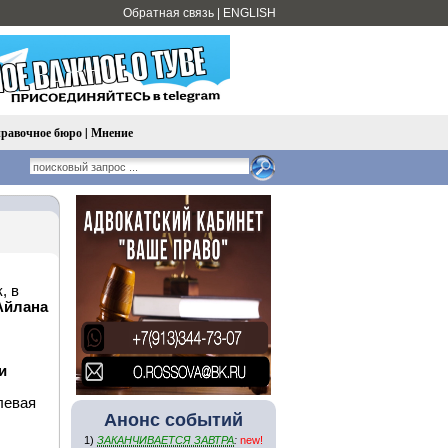
Обратная связь
|
ENGLISH
равочное бюро
|
Мнение
, в
Айлана
и
левая
Анонс событий
1)
ЗАКАНЧИВАЕТСЯ ЗАВТРА
:
new!