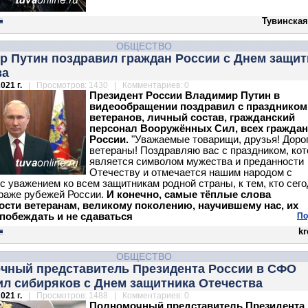
Тувинская
ОБЩЕСТВО
р Путин поздравил граждан России с Днем защит
ва
021 г.
| Просмотров: 1430 | Комментариев: 0
Президент России Владимир Путин в
видеообращении поздравил с праздником
ветеранов, личный состав, гражданский
персонал Вооружённых Сил, всех граждан
России.
"Уважаемые товарищи, друзья! Доро
ветераны! Поздравляю вас с праздником, ко
является символом мужества и преданности
Отечеству и отмечается нашим народом с
 с уважением ко всем защитникам родной страны, к тем, кто сег
траже рубежей России.
И конечно, самые тёплые слова
ости ветеранам, великому поколению, научившему нас, их
 побеждать и не сдаваться
По
kr
ОБЩЕСТВО
чный представитель Президента России в СФО
ил сибиряков с Днем защитника Отечества
021 г.
| Просмотров: 1488 | Комментариев: 0
Полномочный представитель Президента