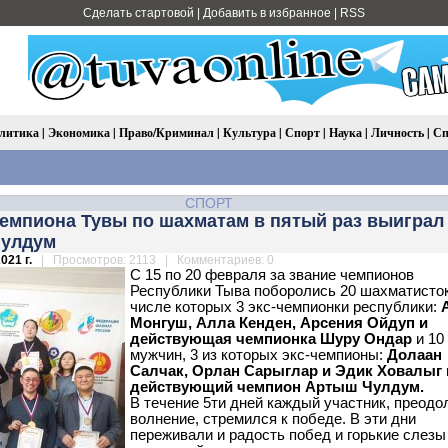
Сделать стартовой
|
Добавить в избранное
|
RSS
литика
|
Экономика
|
Право/Криминал
|
Культура
|
Спорт
|
Наука
|
Личность
|
Сп
СПОРТ
чемпиона Тувы по шахматам в пятый раз выиграл
улдум
021 г.
| Просмотров: 2113 | Комментариев: 0
С 15 по 20 февраля за звание чемпионов
Республики Тыва поборолись 20 шахматисток
числе которых 3 экс-чемпионки республики:
Монгуш, Алла Кенден, Арсения Ойдуп и
действующая чемпионка Шуру Ондар
и 10
мужчин, 3 из которых экс-чемпионы:
Долаан
Салчак, Орлан Сарыглар и Эдик Ховалыг 
действующий чемпион Артыш Чулдум.
В течение 5ти дней каждый участник, преодо
волнение, стремился к победе. В эти дни
переживали и радость побед и горькие слезы