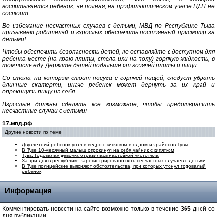
воспитывается ребенок, не полная, на профилактическом учете ПДН не
состоит.
Во избежание несчастных случаев с детьми, МВД по Республике Тыва
призывает родителей и взрослых обеспечить постоянный присмотр за
детьми!
Чтобы обеспечить безопасность детей, не оставляйте в доступном для
ребенка месте (на краю плиты, стола или на полу) горячую жидкость, в
том числе еду. Держите детей подальше от горячей плиты и пищи.
Со стола, на котором стоит посуда с горячей пищей, следует убрать
длинные скатерти, иначе ребенок может дернуть за их край и
опрокинуть пищу на себя.
Взрослые должны сделать все возможное, чтобы предотвратить
несчастные случаи с детьми!
17.мвд.рф
Другие новости по теме:
Двухлетний ребенок упал в ведро с кипятком в одном из районов Тувы
В Туве 10-месячный малыш опрокинул на себя чайник с кипятком
Тува: Годовалая девочка отравилась настойкой чистотела
За три дня в республике зарегистрировано пять несчастных случаев с детьми
В Туве полицейские выясняют обстоятельства, при которых утонул годовалый
ребенок
Информация
Комментировать новости на сайте возможно только в течение
365
дней со
дня публикации.