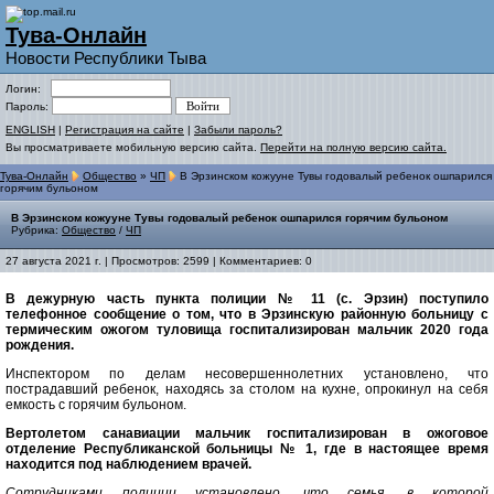
Тува-Онлайн
Новости Республики Тыва
Логин:
Пароль:
ENGLISH
|
Регистрация на сайте
|
Забыли пароль?
Вы просматриваете мобильную версию сайта.
Перейти на полную версию сайта.
Тува-Онлайн
Общество
»
ЧП
В Эрзинском кожууне Тувы годовалый ребенок ошпарился
горячим бульоном
В Эрзинском кожууне Тувы годовалый ребенок ошпарился горячим бульоном
Рубрика:
Общество
/
ЧП
27 августа 2021 г. | Просмотров: 2599 | Комментариев: 0
В дежурную часть пункта полиции № 11 (с. Эрзин) поступило
телефонное сообщение о том, что в Эрзинскую районную больницу с
термическим ожогом туловища госпитализирован мальчик 2020 года
рождения.
Инспектором по делам несовершеннолетних установлено, что
пострадавший ребенок, находясь за столом на кухне, опрокинул на себя
емкость с горячим бульоном.
Вертолетом санавиации мальчик госпитализирован в ожоговое
отделение Республиканской больницы № 1, где в настоящее время
находится под наблюдением врачей.
Сотрудниками полиции установлено, что семья, в которой