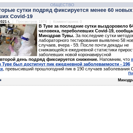
ОБЩЕСТВО
торые сутки подряд фиксируется менее 60 новых
их Covid-19
021 г.
| Просмотров: 1974 | Комментариев: 0
В Туве за последние сутки выздоровело 6
человека, переболевших Covid-19, сообща
Минздрав Тувы.
За последние сутки методо
лабораторного тестирования выявлено 58 но
случаев, вчера - 59. После почти декады не
снижающейся ежедневной статистики прирос
заболевших новой коронавирусной
второй день подряд фиксируется снижение.
Напомним, что
в Туве был достигнут пик ежедневной заболеваемости - 196
их
, превысивший прошлогодний пик в 190 случаев заболевания C
По
Минздр