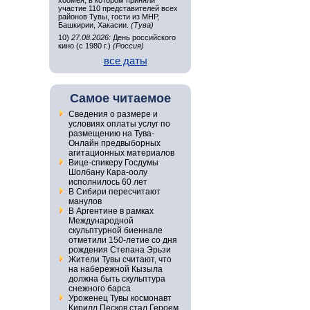
хоомея, в котором приняли
участие 110 представителей всех
районов Тувы, гости из МНР,
Башкирии, Хакасии.
(Тува)
10)
27.08.2026:
День российского
кино (с 1980 г.)
(Россия)
все даты
Самое читаемое
Сведения о размере и
условиях оплаты услуг по
размещению на Тува-
Онлайн предвыборных
агитационных материалов
Вице-спикеру Госдумы
Шолбану Кара-оолу
исполнилось 60 лет
В Сибири пересчитают
манулов
В Аргентине в рамках
Международной
скульптурной биеннале
отметили 150-летие со дня
рождения Степана Эрьзи
Жители Тувы считают, что
на набережной Кызыла
должна быть скульптура
снежного барса
Уроженец Тувы космонавт
Кирилл Песков стал Героем