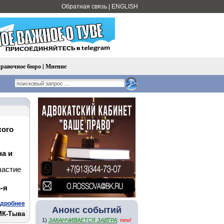
Обратная связь
|
ENGLISH
равочное бюро
|
Мнение
кого
на и
частие
-я
дробнее
Анонс событий
МК-Тыва
1)
ЗАКАНЧИВАЕТСЯ ЗАВТРА
:
new!