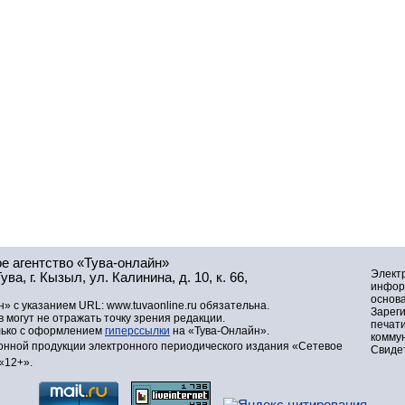
е агентство «Тува-онлайн»
Элект
а, г. Кызыл, ул. Калинина, д. 10, к. 66,
инфор
основа
» с указанием URL: www.tuvaonline.ru обязательна.
Зарег
могут не отражать точку зрения редакции.
печат
лько с оформлением
гиперссылки
на «Тува-Онлайн».
комму
нной продукции электронного периодического издания «Сетевое
Свидет
«12+».