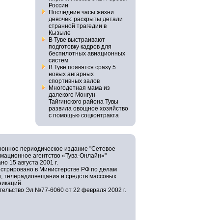
России
Последние часы жизни
девочек: раскрыты детали
странной трагедии в
Кызыле
В Туве выстраивают
подготовку кадров для
беспилотных авиационных
систем
В Туве появятся сразу 5
новых ангарных
спортивных залов
Многодетная мама из
далекого Монгун-
Тайгинского района Тувы
развила овощное хозяйство
с помощью соцконтракта
ронное периодическое издание "Сетевое
мационное агентство «Тува-Онлайн»"
но 15 августа 2001 г.
истрировано в Министерстве РФ по делам
и, телерадиовещания и средств массовых
никаций.
ельство Эл №77-6060 от 22 февраля 2002 г.