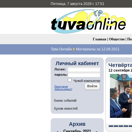
Пятница, 7 августа 2026 г. 17:51
Главная
|
Общество
|
По
Тува-Онлайн
Материалы за 12.09.2021
Личный кабинет
Четвёрт
Логин:
12 сентября 2
пароль:
Чужой компьютер
Регистрация
Забыли пароль?
Анонс событий
Архив новостей
Архив
Сентябрь 2021
«
»