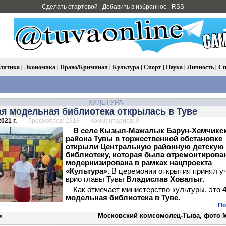
Сделать стартовой
|
Добавить в избранное
|
RSS
литика
|
Экономика
|
Право/Криминал
|
Культура
|
Спорт
|
Наука
|
Личность
|
Сп
КУЛЬТУРА
ая модельная библиотека открылась в Туве
021 г.
| Просмотров: 2318 | Комментариев: 0
В селе Кызыл-Мажалык Барун-Хемчикс
района Тувы в торжественной обстановке
открыли Центральную районную детскую
библиотеку, которая была отремонтирова
модернизирована в рамках нацпроекта
«Культура».
В церемонии открытия принял у
врио главы Тувы
Владислав Ховалыг.
Как отмечает министерство культуры, это
4
модельная библиотека в Туве.
По
Московский комсомолец-Тыва, фото 