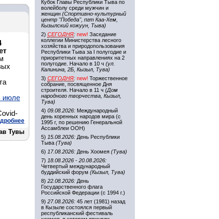
Кубок Главы Республики Тыва по
волейболу среди мужчин и
женщин
(Спортивно-культурный
центр "Победа", пгт Каа-Хем,
Кызылский кожуун, Тыва)
2)
СЕГОДНЯ
:
new!
Заседание
коллегии Министерства лесного
4
хозяйства и природопользования
ет
Республики Тыва за I полугодие и
м
приоритетных направлениях на 2
полугодие. Начало в 10 ч
(ул.
вых
Калинина, 2Б, Кызыл, Тува)
3)
СЕГОДНЯ
:
new!
Торжественное
та
собрание, посвященное Дня
строителя. Начало в 11 ч
(Дом
народного творчества, Кызыл,
в июле
Тува)
4)
09.08.2026:
Международный
ovid-
день коренных народов мира (с
дробнее
1995 г, по решению Генеральной
Ассамблеи ООН)
ав Тувы
5)
15.08.2026:
День Республики
Тыва
(Тува)
6)
17.08.2026:
День Хоомея
(Тува)
7)
18.08.2026 - 20.08.2026:
Четвертый международный
буддийский форум
(Кызыл, Тува)
8)
22.08.2026:
День
Государственного флага
Российской Федерации (с 1994 г.)
9)
27.08.2026:
45 лет (1981) назад
в Кызыле состоялся первый
республиканский фестиваль