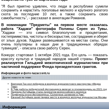
"Я был приятно удивлен, что люди в республике сумели
сохранить и нарастить поголовье мелкого и крупного рогатого
скота за последние 10 лет, а также сохранить свою
самобытность", - рассказал в аннотации Романов.
В номинации "Предметы" на первом месте оказалась
работа "Хадаки" фотографа Полины Серен из Тувы.
"Хадаки — это символ благополучия и процветания,
гостеприимства, чистоты и бескорыстия, сострадания и оберег
от злых духов. Хадаки развешиваются на местах силы. Они
очень популярны в наши дни в традиционных обрядах
тувинцев", - описала свою работу Серен.
Конкурс стартовал 1 октября 2021 года. Его цель — показать
красоту культур и традиций народов нашей страны.
Проект
реализуется Гильдией межэтнической журналистики при
частичной поддержке Фонда президентских грантов.
Информация и фото nazaccent.ru
Другие новости по теме:
Виктория Тас-оол победила в конкурсе журналистского мастерства «Медиа
Тува»
В Туве работы победителей фотоконкурса включат в этнокалендарь на 2021 год
Надежда Антуфьева стала лауреатом всероссийского конкурса
Подведены итоги фотоконкурса "Солнечное затмение в Туве"
Евгений Антуфьев занял первое место в конкурсе молодых журналистов Москвы
Информация