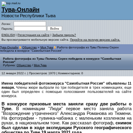
Тува-Онлайн
Новости Республики Тыва
Логин:
Пароль:
ENGLISH
|
Регистрация на сайте
|
Забыли пароль?
Вы просматриваете мобильную версию сайта.
Перейти на полную версию сайта.
Тува-Онлайн
Общество
»
Моя Тува
Работа фотографа из Тувы Полины Серен
победила в конкурсе "Самобытная Россия"
Работа фотографа из Тувы Полины Серен победила в конкурсе "Самобытная
Россия"
Рубрика:
Общество
/
Моя Тува
12 января 2022 г. | Просмотров: 1970 | Комментариев: 0
Имена победителей фотоконкурса "Самобытная Россия" объявлены 11
января.
Члены жюри выбрали по три победителя в трех номинациях, еще
один был определен с помощью голосования пользователей на сайте
конкурса.
В конкурсе призовые места заняли сразу две работы о
Туве.
В номинации "Люди" первое место заняла работа
"Возрождение утраченного" Александра Романова из Тюмени.
На фотографии - тувинка-чабанка с маленьким козленком на
руках, в национальном тоне. Как рассказал фотограф,
снимок
был сделан в ходе экспедиции Русского географического
общества по Туве 19 марта 2021 года
.