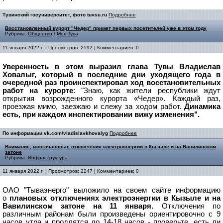
Тувинский госуниверситет, фото tuvsu.ru
Подробнее
Восстановленный курорт "Чедер" примет первых посетителей уже в этом году
Рубрика:
Общество
/
Моя Тува
11 января 2022 г. | Просмотров: 2592 | Комментариев: 0
Уверенность в этом выразил глава Тувы Владислав
Ховалыг, который в последние дни уходящего года в
очередной раз проинспектировал ход восстановительных
работ на курорте
:
"Знаю, как жители республики ждут
открытия возрожденного курорта «Чедер». Каждый раз,
проезжая мимо, заезжаю и слежу за ходом работ.
Динамика
есть, при каждом инспектировании вижу изменения".
По информации vk.com/vladislavkhovalyg
Подробнее
Внимание, многочасовые отключения электроэнергии в Кызыле и на Вавилинском
затоне
Рубрика:
Инфраструктура
11 января 2022 г. | Просмотров: 2247 | Комментариев: 0
ОАО "Тываэнерго" выложило на своем сайте информацию
о
плановых отключениях электроэнергии в Кызыле и на
Вавилинском затоне на 11 января.
Отключения по
различным районам были произведены ориентировочно с 9
часов утра и продлятся до 14-18 часов - проверьте, есть ли