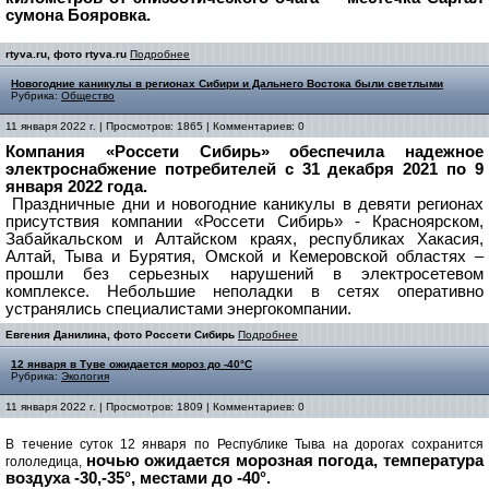
сумона Бояровка.
rtyva.ru, фото rtyva.ru
Подробнее
Новогодние каникулы в регионах Сибири и Дальнего Востока были светлыми
Рубрика:
Общество
11 января 2022 г. | Просмотров: 1865 | Комментариев: 0
Компания «Россети Сибирь» обеспечила надежное
электроснабжение потребителей с 31 декабря 2021 по 9
января 2022 года.
Праздничные дни и новогодние каникулы в девяти регионах
присутствия компании «Россети Сибирь» - Красноярском,
Забайкальском и Алтайском краях, республиках Хакасия,
Алтай, Тыва и Бурятия, Омской и Кемеровской областях –
прошли без серьезных нарушений в электросетевом
комплексе. Небольшие неполадки в сетях оперативно
устранялись специалистами энергокомпании.
Евгения Данилина, фото Россети Сибирь
Подробнее
12 января в Туве ожидается мороз до -40°C
Рубрика:
Экология
11 января 2022 г. | Просмотров: 1809 | Комментариев: 0
В течение суток 12 января по Республике Тыва на дорогах сохранится
ночью ожидается морозная погода, температура
гололедица,
воздуха -30,-35°, местами до -40°.