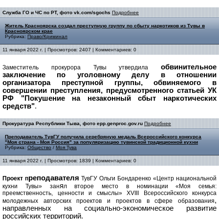
Служба ГО и ЧС по РТ, фото vk.com/sgochs
Подробнее
Житель Красноярска создал преступную группу по сбыту наркотиков из Тувы в
Красноярском крае
Рубрика:
Право/Криминал
11 января 2022 г. | Просмотров: 2407 | Комментариев: 0
обвинительное
Заместитель прокурора Тувы утвердила
заключение по уголовному делу в отношении
организатора преступной группы, обвиняемого в
совершении преступления, предусмотренного статьей УК
РФ "Покушение на незаконный сбыт наркотических
средств"
.
Прокуратура Республики Тыва, фото epp.genproc.gov.ru
Подробнее
Преподаватель ТувГУ получила серебряную медаль Всероссийского конкурса
"Моя страна - Моя Россия" за популяризацию тувинской традиционной кухни
Рубрика:
Общество
/
Моя Тува
11 января 2022 г. | Просмотров: 1839 | Комментариев: 0
реподавател
я
Проект п
ТувГУ Ольги Бондаренко «Центр национальной
я
кухни Тувы» зан
л второе место в номинации «Моя семья:
преемственность, ценности и смыслы» XVIII Всероссийского конкурса
,
молодежных авторских проектов и проектов в сфере образования
направленных на социально-экономическое развитие
российских территорий.