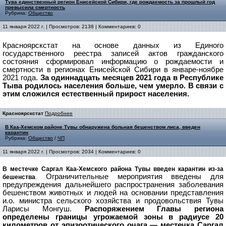
Тува единственный регион Енисейской Сибири, где рождаемость за прошлый год
превысила смертность
Рубрика:
Общество
11 января 2022 г. | Просмотров: 2138 | Комментариев: 0
Красноярскстат на основе данных из Единого
государственного реестра записей актов гражданского
состояния сформировал информацию о рождаемости и
смертности в регионах Енисейской Сибири в январе-ноябре
2021 года.
За одиннадцать месяцев 2021 года в Республике
Тыва родилось населения больше, чем умерло. В связи с
этим сложился естественный прирост
населения
.
Красноярскстат
Подробнее
В Каа-Хемском районе Тувы обнаружена больная бешенством лиса, введен
карантин
Рубрика:
Общество
/
ЧП
11 января 2022 г. | Просмотров: 2034 | Комментариев: 0
В местечке Саргал Каа-Хемского района Тувы введен карантин из-за
Ограничительные мероприятия введены для
бешенства
.
предупреждения дальнейшего распространения заболевания
бешенством животных и людей на основании представления
и.о. министра сельского хозяйства и продовольствия Тувы
Ларисы Монгуш.
Распоряжением Главы региона
определены границы угрожаемой зоны в радиусе 20
километров от эпизоотического очага — местечка Саргал