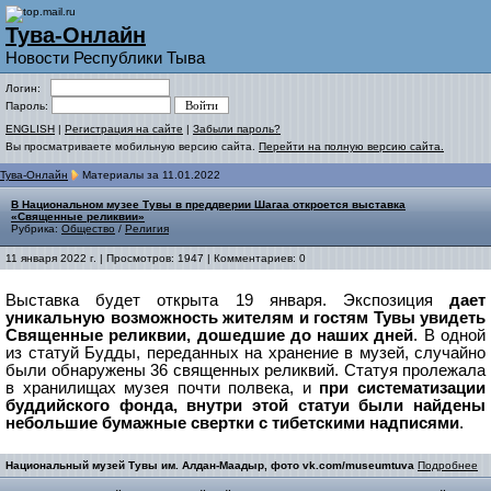
Тува-Онлайн
Новости Республики Тыва
Логин:
Пароль:
ENGLISH
|
Регистрация на сайте
|
Забыли пароль?
Вы просматриваете мобильную версию сайта.
Перейти на полную версию сайта.
Тува-Онлайн
Материалы за 11.01.2022
В Национальном музее Тувы в преддверии Шагаа откроется выставка
«Священные реликвии»
Рубрика:
Общество
/
Религия
11 января 2022 г. | Просмотров: 1947 | Комментариев: 0
Выставка будет открыта 19 января. Экспозиция
дает
уникальную возможность жителям и гостям Тувы увидеть
Священные реликвии, дошедшие до наших дней
.
В одной
из статуй Будды, переданных на хранение в музей, случайно
были обнаружены 36 священных реликвий.
Статуя пролежала
в хранилищах музея почти полвека, и
при систематизации
буддийского фонда, внутри этой статуи были найдены
небольшие бумажные свертки с тибетскими надписями
.
Национальный музей Тувы им. Алдан-Маадыр, фото vk.com/museumtuva
Подробнее