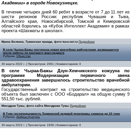
Академии» в городе Новокузнецке.
В течение четырех дней 60 ребят в возрасте от 7 до 11 лет из
шести регионов России: республик Чувашия и Тыва,
Алтайского края, Новосибирской, Томской и Кемеровской
областей боролись за «Кубок Интеллект Академия» в рамках
проекта «Шахматы в школах».
Ирина Белкина, Тувинская правда, фото tuva-net.ru
Подробнее
В селе Чыраа-Бажы построена новая врачебная амбулатория, возвращается
после работы по контракту врач-педиатр
Рубрика:
Общество
30 марта 2022 г. | Просмотров: 2061 | Комментариев: 0
В селе Чыраа-Бажы Дзун-Хемчикского кожууна по
программе Модернизации первичного звена
здравоохранения завершилось строительство врачебной
амбулатории.
Государственный контракт на строительство медицинского
объекта был заключен с ООО «Бодарал» на общую сумму 9
551,50 тыс. рублей.
Минздрав Тувы, фото сайта Минздрава Тувы
Подробнее
В Туве грузоподъемность Тоджинской ледовой переправы снижена до 10 тонн
Рубрика:
Инфраструктура
30 марта 2022 г. | Просмотров: 1939 | Комментариев: 0