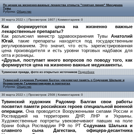
По ценам на жизненно-важные лекарства открыта "горячая линия" Минздрава
Тувы
Рубрика:
Общество
30 марта 2022 г. | Просмотров: 1607 | Комментариев: 0
Как формируется цена на жизненно важные
лекарственные препараты?
Как разъяснил министр здравоохранения Тувы
Анатолий
Югай
, такие препараты находятся под государственным
регулированием. Это значит, что есть зарегистрированная
цена производителя и есть уровни торговых надбавок для
опта и розницы.
«Друзья, поступает много вопросов по поводу того, как
формируется цена на жизненно важные медикаменты.
Тувинская правда, фото из открытых источников
Подробнее
Тувинский художник Радомир Балган увековечил память о Содунаме Шалыке и
Нурмагомеде Гаджимагомедове в портертах
Рубрика:
Общество
30 марта 2022 г. | Просмотров: 2508 | Комментариев: 0
Тувинский художник Радомир Балган свои работы
посвятил памяти российских героев специальной военной
операции.
Она проводится Вооруженными силами России и
Росгвардией на территориях ДНР, ЛНР и Украины.
Художественные портреты увековечивают павших на поле
брани бойца Росгвардии РФ по РТ
Содунама Шалыка и
славного сына Дагестана, офицера-десантника