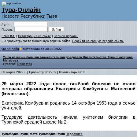
Тува-Онлайн
Новости Республики Тыва
Логин:
Пароль:
ENGLISH
|
Регистрация на сайте
|
Забыли пароль?
Вы просматриваете мобильную версию сайта.
Перейти на полную версию сайта.
Тува-Онлайн
Материалы за 30.03.2022
Ушла из жизни бывший заместитель председателя Правительства Тувы Екатерина
Матвеева
Рубрика:
Общество
30 марта 2022 г. | Просмотров: 2239 | Комментариев: 0
29 марта 2022 года после тяжёлой болезни не стало
ветерана образования Екатерины Комбуевны Матвеевой
(Белек-оол).
Екатерина Комбуевна родилась 14 октября 1953 года в семье
учителей.
Трудовую деятельность начала учителем биологии в
Туранской средней школе № 2.
ТуваМедиаГрупп, фото ТуваМедиаГрупп
Подробнее