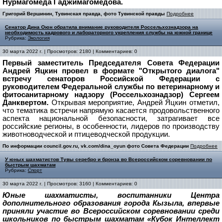
Нурмагомеда Гаджимагомедова.
Григорий Вершинин, Тувинская правда, фото Тувинской правды
Подробнее
Сенатор Дина Оюн обратила внимание руководителя Россельхознадзора на
необходимость кадрового и лабораторного укрепления службы на южной границе
Рубрика:
Экология
30 марта 2022 г. | Просмотров: 2180 | Комментариев: 0
Первый заместитель Председателя Совета Федерации
Андрей Яцкин провел в формате "Открытого диалога"
встречу сенаторов Российской Федерации с
руководителем Федеральной службы по ветеринарному и
фитосанитарному надзору (Россельхознадзор) Сергеем
Данквертом.
Открывая мероприятие, Андрей Яцкин отметил,
что тематика встречи напрямую касается продовольственного
аспекта национальной безопасности, затрагивает все
российские регионы, в особенности, лидеров по производству
животноводческой и птицеводческой продукции.
По информации council.gov.ru, vk.com/dina_oyun фото Совета Федерации
Подробнее
У юных шахматистов Тувы серебро и бронза во Всероссийском соревновании по
быстрым шахматам
Рубрика:
Спорт
30 марта 2022 г. | Просмотров: 3160 | Комментариев: 0
Юные шахматисты, воспитанники Центра
дополнительного образования города Кызыла, впервые
приняли участие во Всероссийском соревновании среди
школьников по быстрым шахматам «Кубок Интеллект