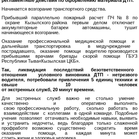
регламентные действия по оформлению материала ДТП.
Начинается возгорание транспортного средства.
Прибывший параллельно пожарный расчет ПЧ № 8 по
охране Кызылского
района первым делом отключает
аккумуляторные батареи автомашины, тушит
начинающееся возгорание.
Оказание профессиональной медицинской помощи и
дальнейшая транспортировка в медучреждение
пострадавшего, оказание помощи водителю производится
прибывшими врачами бригады скорой помощи ГБУЗ
Республики Тыва«Кызылская ЦКБ».
Так, ликвидация последствий безответственного
отношения условного виновника ДТП - нетрезвого
водителя, потребовали привлечения 5 единиц техники и
свыше 10 человек
от экстренных служб, 20 минут времени.
Для экстренных служб важно не столько умение
качественно и оперативно выполнять
свою профессиональную работу, сколько работать во
взаимодействии с коллегами в одной команде. Подобные
учения позволяют оттачивать необходимыe навыки, выявить
и устранить недочеты, ведь благодаря только слаженной
профработе возможно существенно сократить время
оказания помощи, а каждая минута может
стоить жизни и здоровья человека.