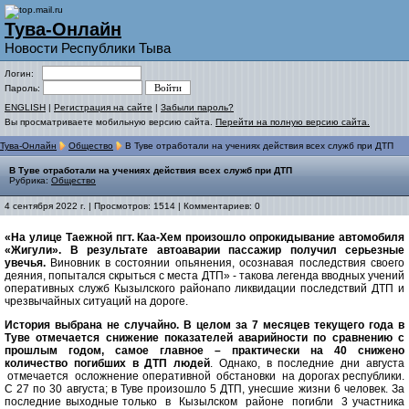
Тува-Онлайн
Новости Республики Тыва
Логин:
Пароль:
ENGLISH
|
Регистрация на сайте
|
Забыли пароль?
Вы просматриваете мобильную версию сайта.
Перейти на полную версию сайта.
Тува-Онлайн
Общество
В Туве отработали на учениях действия всех служб при ДТП
В Туве отработали на учениях действия всех служб при ДТП
Рубрика:
Общество
4 сентября 2022 г. | Просмотров: 1514 | Комментариев: 0
«На улице Таежной пгт. Каа-Хем произошло опрокидывание автомобиля
«Жигули». В результате автоаварии пассажир получил серьезные
увечья.
Виновник в состоянии опьянения, осознавая последствия своего
деяния, попытался скрыться с места ДТП» - такова легенда вводных учений
оперативных служб Кызылского районапо ликвидации последствий ДТП и
чрезвычайных ситуаций на дороге.
История выбрана не случайно. В целом за 7 месяцев текущего года в
Туве отмечается снижение показателей аварийности по сравнению с
прошлым годом, самое главное – практически на 40 снижено
количество погибших в ДТП людей
. Однако, в последние дни августа
отмечается осложнение оперативной обстановки на дорогах республики.
С 27 по 30 августa; в Туве произошло 5 ДТП, унесшие жизни 6 человек. За
последние выходные только в Кызылском районе погибли 3 участника