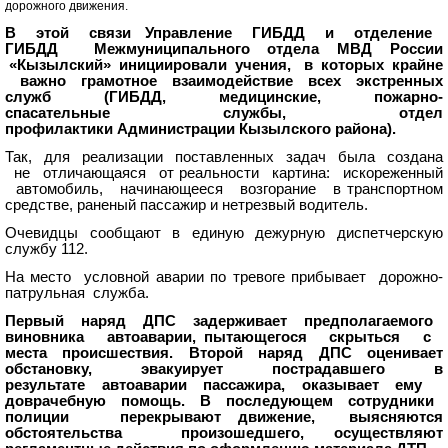
дорожного движения.
В этой связи Управление ГИБДД и отделение
ГИБДД Межмуниципального отдела МВД России
«Кызылский» инициировали учения, в которых крайне
важно грамотное взаимодействие всех экстренных
служб (ГИБДД, медицинские, пожарно-
спасательные службы, отдел
профилактики Администрации Кызылского района).
Так, для реализации поставленных задач была создана
не отличающаяся от реальности картина: искореженный
автомобиль, начинающееся возгорание в транспортном
средстве, раненый пассажир и нетрезвый водитель.
Очевидцы сообщают в единую дежурную диспетчерскую
службу 112.
На место условной аварии по тревоге прибывает дорожно-
патрульная служба.
Первый наряд ДПС задерживает предполагаемого
виновника автоаварии, пытающегося скрыться с
места происшествия. Второй наряд ДПС оценивает
обстановку, эвакуирует пострадавшего в
результате автоаварии пассажира, оказывает ему
доврачебную помощь. В последующем сотрудники
полиции перекрывают движение, выясняются
обстоятельства произошедшего, осуществляют