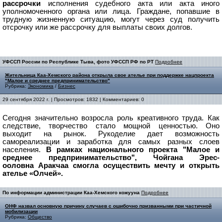
рассрочки
исполнения судебного акта или акта иного
уполномоченного органа или лица. Граждане, попавшие в
трудную жизненную ситуацию, могут через суд получить
отсрочку или же рассрочку для выплаты своих долгов.
УФССП России по Республике Тыва, фото УФССП РФ по РТ
Подробнее
Жительница Каа-Хемского района открыла свое ателье при поддержке нацпроекта
"Малое и среднее предпринимательство"
Рубрика:
Экономика
/
Бизнес
29 сентября 2022 г. | Просмотров: 1832 | Комментариев: 0
Сегодня значительно возросла роль креативного труда. Как
следствие, творчество стало мощной ценностью. Оно
выходит на рынок. Рукоделие дает возможность
самореализации и заработка для самых разных слоев
населения.
В рамках национального проекта "Малое и
среднее предпринимательство", Чойгана Эрес-
ооловна Аракчаа смогла осуществить мечту и открыть
ателье «Олчей».
По информации администрации Каа-Хемского кожууна
Подробнее
ОНФ назвал основную причину случаев с ошибочно призванными при частичной
мобилизации
Рубрика:
Общество