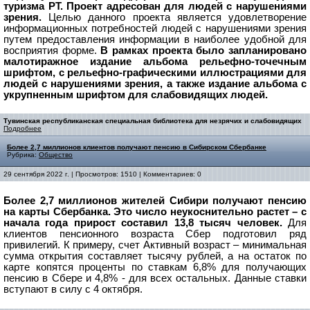
туризма РТ. Проект адресован для людей с нарушениями
зрения.
Целью данного проекта является удовлетворение
информационных потребностей людей с нарушениями зрения
путем предоставления информации в наиболее удобной для
восприятия форме.
В рамках проекта было запланировано
малотиражное издание альбома рельефно-точечным
шрифтом, с рельефно-графическими иллюстрациями для
людей с нарушениями зрения, а также издание альбома с
укрупненным шрифтом для слабовидящих людей.
Тувинская республиканская специальная библиотека для незрячих и слабовидящих
Подробнее
Более 2,7 миллионов клиентов получают пенсию в Сибирском Сбербанке
Рубрика:
Общество
29 сентября 2022 г. | Просмотров: 1510 | Комментариев: 0
Более 2,7 миллионов жителей Сибири получают пенсию
на карты Сбербанка. Это число неукоснительно растет – с
начала года прирост составил 13,8 тысяч человек.
Для
клиентов пенсионного возраста Сбер подготовил ряд
привилегий. К примеру, счет Активный возраст – минимальная
сумма открытия составляет тысячу рублей, а на остаток по
карте копятся проценты по ставкам 6,8% для получающих
пенсию в Сбере и 4,8% - для всех остальных. Данные ставки
вступают в силу с 4 октября.