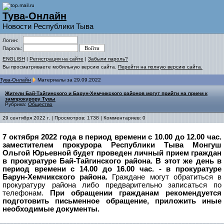
Тува-Онлайн
Новости Республики Тыва
Логин:
Пароль:
ENGLISH
|
Регистрация на сайте
|
Забыли пароль?
Вы просматриваете мобильную версию сайта.
Перейти на полную версию сайта.
Тува-Онлайн
Материалы за 29.09.2022
Жители Бай-Тайгинского и Барун-Хемчикского районов могут прийти на прием к
зампрокурору Тувы
Рубрика:
Общество
29 сентября 2022 г. | Просмотров: 1738 | Комментариев: 0
7 октября 2022 года в период времени с 10.00 до 12.00 час.
заместителем прокурора Республики Тыва Монгуш
Ольгой Юрьевной будет проведен личный прием граждан
в прокуратуре Бай-Тайгинского района.
В этот же день в
период времени с 14.00 до 16.00 час. - в прокуратуре
Барун-Хемчикского района.
Граждане могут обратиться в
прокуратуру района либо предварительно записаться по
телефонам.
При обращении гражданам рекомендуется
подготовить письменное обращение, приложить иные
необходимые документы.