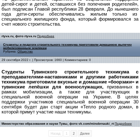
детей-сирот и детей, оставшихся без попечения родителей»,
был подписан Главой республики 28 февраля. Д
о нынешнего
года дети-сироты обеспечивались жильем только из
специального жилищного фонда, который формировался за
счет нового строительства
.
rtyva.ru, фото rtyva.ru
Подробнее
Студенты и педагоги строительного техникума приготовили домашнюю выпечку
мобилизованным землякам
Рубрика:
Общество
29 сентября 2022 г. | Просмотров: 1660 | Комментариев: 0
Студенты Тувинского строительного техникума с
преподавателями-наставниками и другими работниками
техникума приготовили вкусные и домашние «боорзаки» и
тувинские лепёшки для военослужащих,
призванных в
рамках мобилизации, а также для участвующих в
специальной военной операции на Украине.
В целях
поддержки участников специальной военной операции 30
сентября будет дан старт акции «Тепло родного дома», в
которой примут участие наши техникумы.
Министерство образования и науки Тувы, фото vk.com/minobrnauki_rt
Подробнее
Назад
1
2
Далее