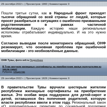
29 сентября 2022 г. | Просмотров: 1960 | Комментариев: 0
Пошли третьи сутки, как
в Народный фронт приходят
тысячи обращений со всей страны от людей, которые
просят разобраться в ситуациях с ошибочно призванными
родственниками в рамках частичной
мобилизации.
Каждую историю наши региональные
исполкомы отрабатывают индивидуально. И на это нужно
время.
Согласно выводам после мониторинга обращений, ОНФ
резюмирует, что основная проблема при ошибочной
мобилизации - это необновлённые данные.
ОНФ Тувы, фото onf.ru
Подробнее
В Туве вручили жилищные сертификаты на приобретение жилья получателям из
числа сирот
Рубрика:
Общество
29 сентября 2022 г. | Просмотров: 1826 | Комментариев: 0
В правительстве Тувы вручили шестерым жителям
республики жилищные сертификаты на приобретение
жилья. Это особая мера поддержки для детей-сирот и
детей, оставшихся без попечения родителей, которую
власти республики ввели в этом году.
Региональный закон
«О дополнительных гарантиях по социальной поддержке