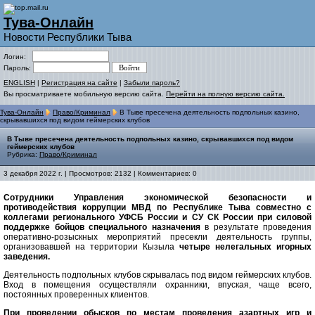
Тува-Онлайн
Новости Республики Тыва
Логин:
Пароль:
ENGLISH
|
Регистрация на сайте
|
Забыли пароль?
Вы просматриваете мобильную версию сайта.
Перейти на полную версию сайта.
Тува-Онлайн
Право/Криминал
В Тыве пресечена деятельность подпольных казино,
скрывавшихся под видом геймерских клубов
В Тыве пресечена деятельность подпольных казино, скрывавшихся под видом
геймерских клубов
Рубрика:
Право/Криминал
3 декабря 2022 г. | Просмотров: 2132 | Комментариев: 0
Сотрудники Управления экономической безопасности и
противодействия коррупции МВД по Республике Тыва совместно с
коллегами регионального УФСБ России и СУ СК России при силовой
поддержке бойцов специального назначения
в результате проведения
оперативно-розыскных мероприятий пресекли деятельность группы,
организовавшей на территории Кызыла
четыре нелегальных игорных
заведения.
Деятельность подпольных клубов скрывалась под видом геймерских клубов.
Вход в помещения осуществляли охранники, впуская, чаще всего,
постоянных проверенных клиентов.
При проведении обысков по местам проведения азартных игр и