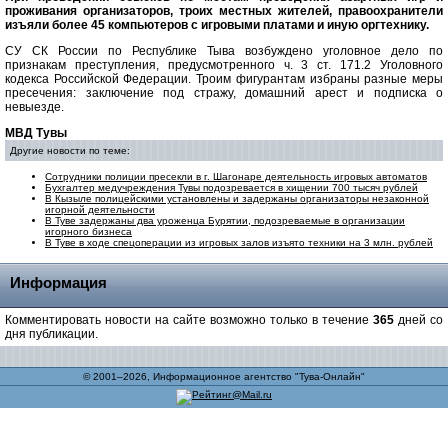
проживания организаторов, троих местных жителей, правоохранители
изъяли более 45 компьютеров с игровыми платами и иную оргтехнику.
СУ СК России по Республике Тыва возбуждено уголовное дело по
признакам преступления, предусмотренного ч. 3 ст. 171.2 Уголовного
кодекса Российской Федерации. Троим фигурантам избраны разные меры
пресечения: заключение под стражу, домашний арест и подписка о
невыезде.
МВД Тувы
Другие новости по теме:
Сотрудники полиции пресекли в г. Шагонаре деятельность игровых автоматов
Бухгалтер медучреждения Тувы подозревается в хищении 700 тысяч рублей
В Кызыле полицейскими установлены и задержаны организаторы незаконной
игорной деятельности
В Туве задержаны два уроженца Бурятии, подозреваемые в организации
игорного бизнеса
В Туве в ходе спецоперации из игровых залов изъято техники на 3 млн. рублей
Информация
Комментировать новости на сайте возможно только в течение
365
дней со
дня публикации.
© 2001–2026, Информационное агентство "Тува-Онлайн"