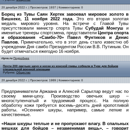
20 декабря 2022 г. | Просмотров: 1937 | Комментариев: 0
Борец из Тувы Саян Хертек завоевал мировое золото в
Бишкеке, 11 ноября 2022 года.
Это его вторая золотая
медаль мирового уровня. На встрече с Главой Тувы
присутствовали министр спорта Тувы
Субудай Монгуш
и
именитые тренеры спортсмена, представители
Центра спорта
и образования «Самбо-70» Павел Фунтиков и Денис
Павлов.
Примечательно, что в этот день стало известно об
учреждении Дня самбо Президентом России В.В. Путиным. Он
будет отмечаться ежегодно 16 ноября.
rtyva.ru
Подробнее
Почти 200 овечьих шкур и носки из конской гривы собрали в Туве для бойцов
специальной военной операции
Рубрика:
Общество
20 декабря 2022 г. | Просмотров: 1989 | Комментариев: 0
Предприниматели Аржаана и Алексей Сарыглар ведут нас по
своему мини-цеху. Производство овечьих шкур –
многоступенчатый и трудоемкий процесс. На полную
обработку кожи требуется восемь–десять дней кропотливой
работы. «Осенние» шкуры, например, самые легкие и
качественные.
«Наши шкуры теплые и не пропускают влагу. В спальных
мешках для бойцов – незаменимая вещь», – говорит