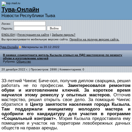
Тува-Онлайн
Новости Республики Тыва
Логин:
Пароль:
ENGLISH
|
Регистрация на сайте
|
Забыли пароль?
Вы просматриваете мобильную версию сайта.
Перейти на полную версию сайта.
Тува-Онлайн
Материалы за 20.12.2022
В рамках соцконтракта житель Кызыла открыл на ЛДО мастерскую по ремонту
обуви и изготовлению ключей
Рубрика:
Общество
20 декабря 2022 г. | Просмотров: 2898 | Комментариев: 0
33-летний Чингис Биче-оол, получив диплом сварщика, решил
работать не по профессии.
Заинтересовался ремонтом
обуви и изготовлением ключей. За короткое время
научился этому ремеслу у опытных мастеров.
Отточив
мастерство, решил открыть свое дело. За помощью Чингис
обратился в
Центр занятости населения города Кызыла.
Там поддержали инициативу молодого мастера и
одобрили его кандидатуру для участия в программе
«Социальный контракт».
Мэрия Кызыла предоставила ему
помещение и участок на территории левобережных дачных
обществ на правах аренды.