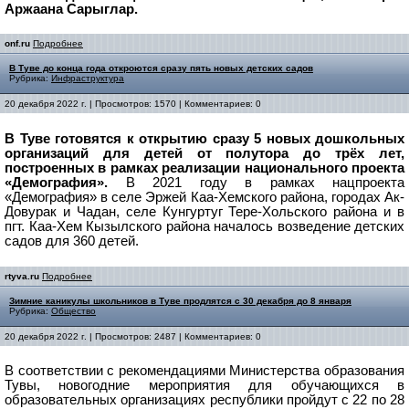
Аржаана Сарыглар.
onf.ru
Подробнее
В Туве до конца года откроются сразу пять новых детских садов
Рубрика:
Инфраструктура
20 декабря 2022 г. | Просмотров: 1570 | Комментариев: 0
В Туве готовятся к открытию сразу 5 новых дошкольных
организаций для детей от полутора до трёх лет,
построенных в рамках реализации национального проекта
«Демография».
В 2021 году в рамках нацпроекта
«Демография» в селе Эржей Каа-Хемского района, городах Ак-
Довурак и Чадан, селе Кунгуртуг Тере-Хольского района и в
пгт. Каа-Хем Кызылского района началось возведение детских
садов для 360 детей.
rtyva.ru
Подробнее
Зимние каникулы школьников в Туве продлятся с 30 декабря до 8 января
Рубрика:
Общество
20 декабря 2022 г. | Просмотров: 2487 | Комментариев: 0
В соответствии с рекомендациями Министерства образования
Тувы, новогодние мероприятия для обучающихся в
образовательных организациях республики пройдут с 22 по 28