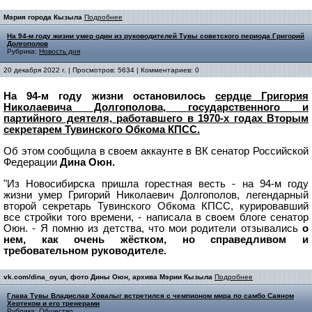
Мэрия города Кызыла
Подробнее
На 94-м году жизни умер один из руководителей Тувы советского периода Григорий
Долгополов
Рубрика:
Новость дня
20 декабря 2022 г. | Просмотров: 5634 | Комментариев: 0
На 94-м году жизни остановилось
сердце Григория
Николаевича Долгополова, государственного и
партийного деятеля, работавшего в 1970-х годах Вторым
секретарем Тувинского Обкома КПСС.
Об этом сообщила в своем аккаунте в ВК сенатор Российской
Федерации
Дина Оюн.
"Из Новосибирска пришла горестная весть - на 94-м году
жизни умер Григорий Николаевич Долгополов, легендарный
второй секретарь Тувинского Обкома КПСС, курировавший
все стройки того времени, - написала в своем блоге сенатор
Оюн. - Я помню из детства, что мои родители отзывались
о
нем, как очень жёстком, но справедливом и
требовательном руководителе.
vk.com/dina_oyun, фото Дины Оюн, архива Мэрии Кызыла
Подробнее
Глава Тувы Владислав Ховалыг встретился с чемпионом мира по самбо Саяном
Хертеком и его тренерами
Рубрика:
Общество