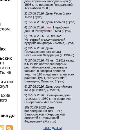
день коренных народов мира (с
1995 г, по решению Генеральной
Ассамблеи ООН)
2)
15.08.2026:
День Республики
Тыва
(Тува)
3)
17.08.2026:
День Хоомея
(Тува)
й
4)
17.08.2026:
new!
Нерабочий
елом.
день в Республике Тыва
(Тува)
5)
18.08.2026 - 20.08.2026:
Четвертый международный
буддийский форум
(Кызыл, Тува)
6)
22.08.2026:
День
Пах
Государственного флага
Российской Федерации (с 1994 г.)
ьских
7)
27.08.2026:
45 лет (1981) назад
нт
в Кызыле состоялся первый
те на
республиканский фестиваль
хоомея, в котором приняли
ть, не
участие 110 представителей всех
районов Тувы, гости из МНР,
й этап
Башкирии, Хакасии.
(Тува)
кнул
8)
27.08.2026:
День российского
кино (с 1980 г.)
(Россия)
 6288
9)
27.09.2026:
Всемирный день
туризма (с 1980 г., по решению
ного
Генеральной Ассамблеи)
10)
30.09.2026:
День
воссоединения ДНР, ЛНР,
Запорожской и Херсонской
тана до
областей с Российской
Федерацией
(Россия)
все даты