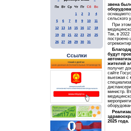
звена был
Пн
Вт
Ср
Чт
Пт
Сб
Вс
оборудова
оснащаются
1
2
3
4
сельского 
5
6
7
8
9
10
11
При этом
12
13
14
15
16
17
18
медицинско
Так, в 202
19
20
21
22
23
24
25
построено 
26
27
28
29
30
31
отремонтир
Благода
будут про
Ссылки
автоматиз
жителей э
получит до
сайте Госу
выезжая с 
специализа
диспансери
министр. В
медицинско
мероприяти
оборудован
Реализа
здравоохр
2025 года.