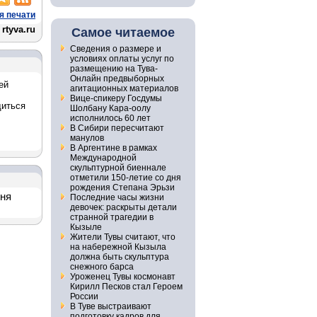
я печати
rtyva.ru
Самое читаемое
Сведения о размере и
условиях оплаты услуг по
размещению на Тува-
Онлайн предвыборных
ей
агитационных материалов
Вице-спикеру Госдумы
диться
Шолбану Кара-оолу
исполнилось 60 лет
В Сибири пересчитают
манулов
В Аргентине в рамках
Международной
скульптурной биеннале
отметили 150-летие со дня
рождения Степана Эрьзи
дня
Последние часы жизни
девочек: раскрыты детали
странной трагедии в
Кызыле
Жители Тувы считают, что
на набережной Кызыла
должна быть скульптура
снежного барса
Уроженец Тувы космонавт
Кирилл Песков стал Героем
России
В Туве выстраивают
подготовку кадров для