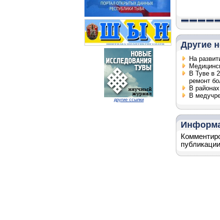
Другие н
На развит
Медицинск
В Туве в 
ремонт бо
В районах
В медучре
другие ссылки
Информ
Комментиро
публикации