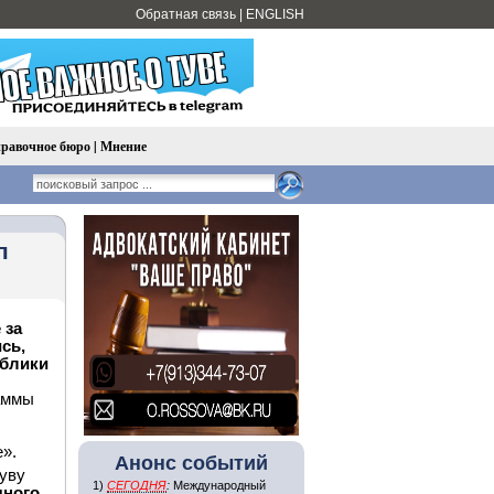
Обратная связь
|
ENGLISH
равочное бюро
|
Мнение
п
 за
сь,
ублики
аммы
».
Анонс событий
Туву
1)
СЕГОДНЯ
:
Международный
чного