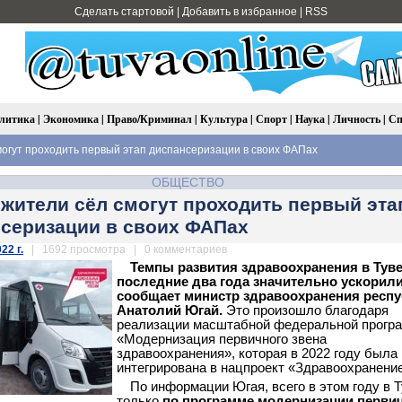
Сделать стартовой
|
Добавить в избранное
|
RSS
литика
|
Экономика
|
Право/Криминал
|
Культура
|
Спорт
|
Наука
|
Личность
|
Сп
могут проходить первый этап диспансеризации в своих ФАПах
ОБЩЕСТВО
 жители сёл смогут проходить первый эта
серизации в своих ФАПах
22 г.
| 1692 просмотра | 0 комментариев
Темпы развития здравоохранения в Туве
последние два года значительно ускорили
сообщает министр здравоохранения респ
Анатолий Югай.
Это произошло благодаря
реализации масштабной федеральной прогр
«Модернизация первичного звена
здравоохранения», которая в 2022 году была
интегрирована в нацпроект «Здравоохранение
По информации Югая, всего в этом году в 
только
по программе модернизации перви