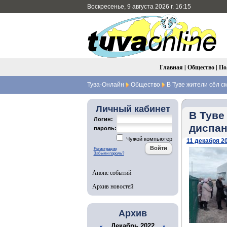
Воскресенье, 9 августа 2026 г. 16:15
Главная
|
Общество
|
По
Тува-Онлайн
Общество
В Туве жители сёл с
Личный кабинет
В Туве
Логин:
диспан
пароль:
Чужой компьютер
11 декабря 20
Регистрация
Забыли пароль?
Анонс событий
Архив новостей
Архив
Декабрь 2022
«
»