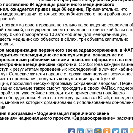
о поставлено 94 единицы различного медицинского
ния, ожидается привоз еще 86 единиц.
Примечательно, что
 медорганизации не только республиканского, но и районного и
уровней.
, программа ориентирована не только на оснащение современно
й техникой, но и укрепление материально-технической базы в ц
2 году было приобретено 10 автомобилей для медорганизаций,
шесть медицинских объектов в сёлах, три объекта капитально
ованы.
ря модернизации первичного звена здравоохранения, в ФА
водиться телемедицинские консультации, оснащение их
ированными рабочими местами позволит оформлять на сел
лектронные медицинские карточки.
С 2023 года каждый пацие
ступ к результатам проведенных исследований в личном кабине
слуг. Сельские жители наравне с горожанами получат возможнос
места проживания, получать консультации врачей узкой
ции, профилактическую программу сохранения здоровья. Первы
зации сельчане также смогут проходить в своих ФАПах, подчер
торой этап уже сейчас проводится с применением новейшего
го оборудования. Всего в этом году, рассказал Югай, проведено
й, многие из которых организованы с использованием обновлён
ия.
ция программы «Модернизация первичного звена
анения» национального проекта «Здравоохранение» рассчи