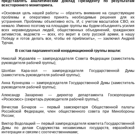
представлять аналитический доклад Президенту по результатам
всестороннего мониторинга.
«Основная цель нашей работы — обратить внимание на существующие
проблемы и оперативно принять необходимые решения для их
устранения. Проблемы объективно есть. И, с учетом масштабов СВО, их
немало. Именно поэтому на площадке группы мы будем объединять усилия
всех неравнодушных людей, общественных объединений, гражданских
активистов, ведомств — всех, кто верит в силу русской армии, в нашу
Победу и готов делать все, чтобы её приблизить», — заключил Андрей
Турчак.
В состав парламентской координационной группы вошли:
Николай Журавлёв — зампредседателя Совета Федерации (заместитель
руководителя рабочей группы);
Шолбан Кара-оол — зампредседателя Государственной Думы
(заместитель руководителя рабочей группы);
Анна Кузнецова — зампредседателя Государственной Думы (заместитель
руководителя рабочей группы);
Александр Захаренко — директор департамента Госкорпорации
«Роскосмос» (секретарь руководителя рабочей группы);
Вячеслав Бочаров — первый замсекретаря Общественной палаты
Российской Федерации, член общественного совета при Минобороны
России;
Виктор Водолацкий — первый зампредседателя комитета Государственной
Думы по делам Содружества независимых государств, евразийской
интеграции и связям с соотечественниками;