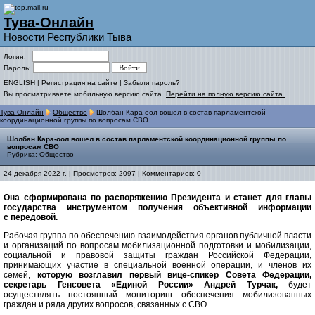
Тува-Онлайн
Новости Республики Тыва
Логин:
Пароль:
ENGLISH
|
Регистрация на сайте
|
Забыли пароль?
Вы просматриваете мобильную версию сайта.
Перейти на полную версию сайта.
Тува-Онлайн
Общество
Шолбан Кара-оол вошел в состав парламентской
координационной группы по вопросам СВО
Шолбан Кара-оол вошел в состав парламентской координационной группы по
вопросам СВО
Рубрика:
Общество
24 декабря 2022 г. | Просмотров: 2097 | Комментариев: 0
Она сформирована по распоряжению Президента и станет для главы
государства инструментом получения объективной информации
с передовой.
Рабочая группа по обеспечению взаимодействия органов публичной власти
и организаций по вопросам мобилизационной подготовки и мобилизации,
социальной и правовой защиты граждан Российской Федерации,
принимающих участие в специальной военной операции, и членов их
семей,
которую возглавил первый вице-спикер Совета Федерации,
секретарь Генсовета «Единой России» Андрей Турчак,
будет
осуществлять постоянный мониторинг обеспечения мобилизованных
граждан и ряда других вопросов, связанных с СВО.