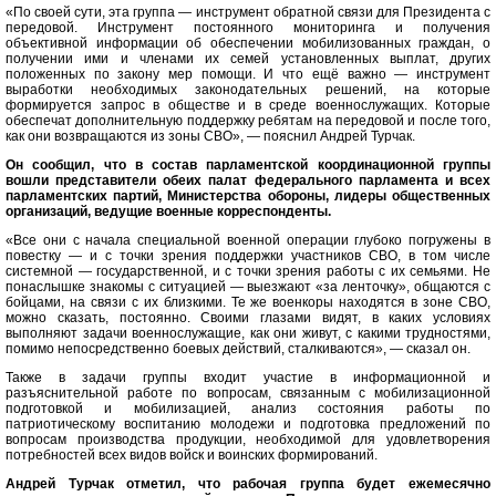
«По своей сути, эта группа — инструмент обратной связи для Президента с
передовой. Инструмент постоянного мониторинга и получения
объективной информации об обеспечении мобилизованных граждан, о
получении ими и членами их семей установленных выплат, других
положенных по закону мер помощи. И что ещё важно — инструмент
выработки необходимых законодательных решений, на которые
формируется запрос в обществе и в среде военнослужащих. Которые
обеспечат дополнительную поддержку ребятам на передовой и после того,
как они возвращаются из зоны СВО», — пояснил Андрей Турчак.
Он сообщил, что в состав парламентской координационной группы
вошли представители обеих палат федерального парламента и всех
парламентских партий, Министерства обороны, лидеры общественных
организаций, ведущие военные корреспонденты.
«Все они с начала специальной военной операции глубоко погружены в
повестку — и с точки зрения поддержки участников СВО, в том числе
системной — государственной, и с точки зрения работы с их семьями. Не
понаслышке знакомы с ситуацией — выезжают «за ленточку», общаются с
бойцами, на связи с их близкими. Те же военкоры находятся в зоне СВО,
можно сказать, постоянно. Своими глазами видят, в каких условиях
выполняют задачи военнослужащие, как они живут, с какими трудностями,
помимо непосредственно боевых действий, сталкиваются», — сказал он.
Также в задачи группы входит участие в информационной и
разъяснительной работе по вопросам, связанным с мобилизационной
подготовкой и мобилизацией, анализ состояния работы по
патриотическому воспитанию молодежи и подготовка предложений по
вопросам производства продукции, необходимой для удовлетворения
потребностей всех видов войск и воинских формирований.
Андрей Турчак отметил, что рабочая группа будет ежемесячно