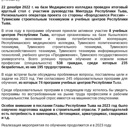
22 декабря 2022 г. на базе Медицинского колледжа проведен итоговый
круглый стол с участием руководства Минтруда Республики Тыва,
Регионального оператора проекта со стороны «Ворлдскился Россия» -
Тувинским строительным техникумом и учебных центров Республики
Тыва.
В этом году в программе обучения приняли активное участие
8 учебных
центров Республики Тыва,
которые организованы на базе Кызылского
техникума экономики и права потребительской кооперации,
Республиканского медицинского колледжа, Тувинского политехнического
техникума, Тувинского строительного техникума, Тувинского
сельскозяйственного техникума, Тувинского техникума информационных
технологий, учебного центра «Продвижение», Тувинского государственного
университета. Всего успешно прошли обучение и освоили новые
профессии (специальности)
538 граждан, среди которых 235
безработных, из них 195 трудоустроены.
В ходе встречи были обсуждены проблемные вопросы, поставлены цели и
задачи на 2023 год. Уже согласовано 245 образовательных программ для
обучения,
из которых 74 программ учебных центров Республики Т
ыва.
Среди образовательных программ в следующем году хотелось бы увидеть
программы по востребованным на рынке труда профессиям и рабочим
специальностям. Большой спрос имеется на машинистов спецтехники.
Особое внимание в послании Главы Республики Тыва на 2023 год было
озвучено подготовка кадров в строительной отрасли. У работодателей
есть потребность в каменщиках, бетонщиках, арматурщиках, сварщиках
и т.д.
Реализация мероприятия по обучению продолжится и в 2023 году.