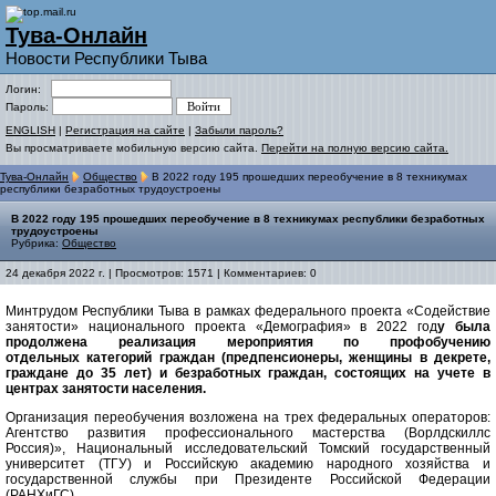
Тува-Онлайн
Новости Республики Тыва
Логин:
Пароль:
ENGLISH
|
Регистрация на сайте
|
Забыли пароль?
Вы просматриваете мобильную версию сайта.
Перейти на полную версию сайта.
Тува-Онлайн
Общество
В 2022 году 195 прошедших переобучение в 8 техникумах
республики безработных трудоустроены
В 2022 году 195 прошедших переобучение в 8 техникумах республики безработных
трудоустроены
Рубрика:
Общество
24 декабря 2022 г. | Просмотров: 1571 | Комментариев: 0
Минтрудом Республики Тыва в рамках федерального проекта «Содействие
занятости» национального проекта «Демография» в 2022 год
у была
продолжена реализация мероприятия по профобучению
отдельных категорий граждан (предпенсионеры, женщины в декрете,
граждане до 35 лет) и безработных граждан, состоящих на учете в
центрах занятости населения.
Организация переобучения возложена на трех федеральных операторов:
Агентство развития профессионального мастерства (Ворлдскиллс
Россия)», Национальный исследовательский Томский государственный
университет (ТГУ) и Российскую академию народного хозяйства и
государственной службы при Президенте Российской Федерации
(РАНХиГС).