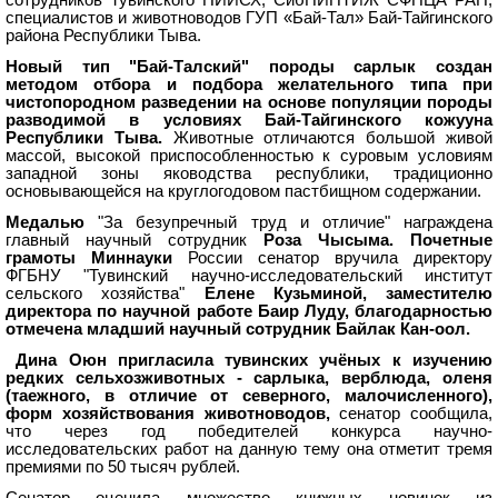
сотрудников Тувинского НИИСХ, СибНИПТИЖ СФНЦА РАН,
специалистов и животноводов ГУП «Бай-Тал» Бай-Тайгинского
района Республики Тыва.
Новый тип "Бай-Талский" породы сарлык создан
методом отбора и подбора желательного типа при
чистопородном разведении на основе популяции породы
разводимой в условиях Бай-Тайгинского кожууна
Республики Тыва.
Животные отличаются большой живой
массой, высокой приспособленностью к суровым условиям
западной зоны яководства республики,
традиционно
основывающейся на круглогодовом пастбищном содержании.
Медалью
"За безупречный труд и отличие" награждена
главный научный сотрудник
Роза Чысыма.
Почетные
грамоты Миннауки
России сенатор вручила директору
ФГБНУ "Тувинский научно-исследовательский институт
сельского хозяйства"
Елене Кузьминой, заместителю
директора по научной работе Баир Луду, благодарностью
отмечена младший научный сотрудник Байлак Кан-оол.
Дина Оюн пригласила тувинских учёных к изучению
редких сельхозживотных - сарлыка, верблюда, оленя
(таежного, в отличие от северного, малочисленного),
форм хозяйствования животноводов,
сенатор сообщила,
что через год победителей
конкурса научно-
исследовательских работ на данную тему она отметит тремя
премиями по 50 тысяч рублей.