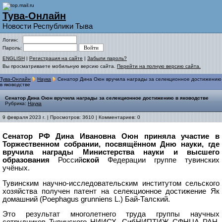
Тува-Онлайн
Новости Республики Тыва
Логин:
Пароль:
ENGLISH
|
Регистрация на сайте
|
Забыли пароль?
Вы просматриваете мобильную версию сайта.
Перейти на полную версию сайта.
Тува-Онлайн
Наука
Сенатор Дина Оюн вручила награды за селекционное достижению
в яководстве
Сенатор Дина Оюн вручила награды за селекционное достижению в яководстве
Рубрика:
Наука
9 февраля 2023 г. | Просмотров: 3610 | Комментариев: 0
Сенатор РФ Дина Ивановна Оюн приняла участие в
Торжественном собрании, посвящённом Дню науки, где
вручила награды Министерства науки и высшего
образовани
я
Росси
й
ско
й
Федерации группе тувинских
учёных.
Тувинским научно-исследовательским институтом сельского
хозяйства получен патент на селекционное достижение Як
домашний (Poephagus grunniens L.) Бай-Талский.
Это результат многолетнего труда группы научных