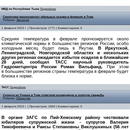
МВД по Республике Тыва
Подробнее
Синоптики прогнозируют обильные осадки в феврале в Туве
Рубрика:
Экология
1 февраля 2023 г. | Просмотров: 1771 | Комментариев: 0
Средняя температура в феврале прогнозируется около
климатической нормы в большинстве регионов России, особо
холодным месяц будет лишь в Якутии.
В Иркутской,
Ленинградской, Новгородской областях и нескольких
других регионах ожидается избыток осадков в ближайшие
28 дней, сообщил ТАСС научный руководитель
Гидрометцентра России Роман Вильфанд.
При этом
в
большинстве регионов страны температура в феврале будет
близка к норме.
ТАСС
Подробнее
Супруги из Турана в Туве отметили изумрудную и золотую свадьбы
Рубрика:
Общество
1 февраля 2023 г. | Просмотров: 1664 | Комментариев: 0
В органе ЗАГС по Пий-Хемскому району чествовали
юбиляров супружеской жизни - супругов Валерия
Тимофеевича и Раисы Степановны Виклушкиных (56 лет