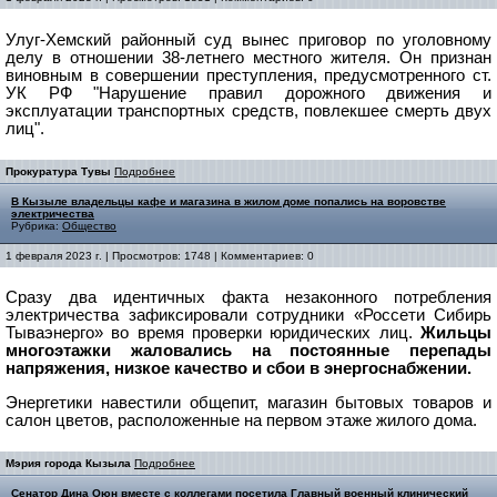
Улуг-Хемский районный суд вынес приговор по уголовному
делу в отношении 38-летнего местного жителя. Он признан
виновным в совершении преступления, предусмотренного ст.
УК РФ "Нарушение правил дорожного движения и
эксплуатации транспортных средств, повлекшее смерть двух
лиц".
Прокуратура Тувы
Подробнее
В Кызыле владельцы кафе и магазина в жилом доме попались на воровстве
электричества
Рубрика:
Общество
1 февраля 2023 г. | Просмотров: 1748 | Комментариев: 0
Сразу два идентичных факта незаконного потребления
электричества зафиксировали сотрудники «Россети Сибирь
Тываэнерго» во время проверки юридических лиц.
Жильцы
многоэтажки жаловались на постоянные перепады
напряжения, низкое качество и сбои в энергоснабжении.
Энергетики навестили общепит, магазин бытовых товаров и
салон цветов, расположенные на первом этаже жилого дома.
Мэрия города Кызыла
Подробнее
Сенатор Дина Оюн вместе с коллегами посетила Главный военный клинический