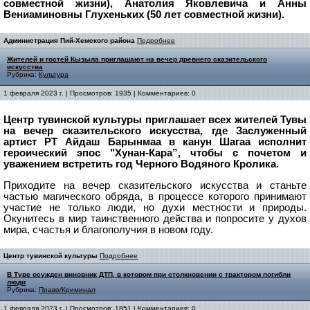
совместной жизни), Анатолия Яковлевича и Анны
Вениаминовны Глухеньких (50 лет совместной жизни).
Администрация Пий-Хемского района
Подробнее
Жителей и гостей Кызыла приглашают на вечер древнего сказительского
искусства
Рубрика:
Культура
1 февраля 2023 г. | Просмотров: 1935 | Комментариев: 0
Центр тувинской культуры приглашает всех жителей Тувы
на вечер сказительского искусства, где Заслуженный
артист РТ Айдаш Барынмаа в канун Шагаа исполнит
героический эпос "Хунан-Кара”, чтобы с почетом и
уважением встретить год Черного Водяного Кролика.
Приходите на вечер сказительского искусства и станьте
частью магического обряда, в процессе которого принимают
участие не только люди, но духи местности и природы.
Окунитесь в мир таинственного действа и попросите у духов
мира, счастья и благополучия в новом году.
Центр тувинской культуры
Подробнее
В Туве осужден виновник ДТП, в котором при столкновении с трактором погибли
люди
Рубрика:
Право/Криминал
1 февраля 2023 г. | Просмотров: 1851 | Комментариев: 0