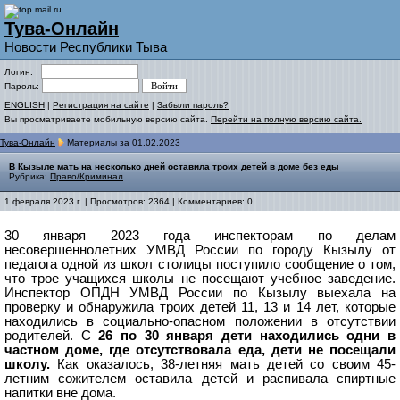
Тува-Онлайн
Новости Республики Тыва
Логин:
Пароль:
ENGLISH
|
Регистрация на сайте
|
Забыли пароль?
Вы просматриваете мобильную версию сайта.
Перейти на полную версию сайта.
Тува-Онлайн
Материалы за 01.02.2023
В Кызыле мать на несколько дней оставила троих детей в доме без еды
Рубрика:
Право/Криминал
1 февраля 2023 г. | Просмотров: 2364 | Комментариев: 0
30 января 2023 года инспекторам по делам
несовершеннолетних УМВД России по городу Кызылу от
педагога одной из школ столицы поступило сообщение о том,
что трое учащихся школы не посещают учебное заведение.
Инспектор
ОПДН УМВД России по Кызылу
выехала н
а
проверку и обнаружила троих детей 11, 13 и 14 лет, которые
находились в социально-опасном положении в отсутствии
родителе
й
. С
26 по 30 января дети находились одни в
частном доме, где отсутствовала еда, дети не посещали
школу.
Как оказалось,
38-летняя мать детей со своим 45-
летним сожителем оставила детей и распивала спиртные
напитки вне дома.