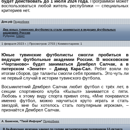
будет действовать до 1 июля 2024 года.
Программой может
воспользоваться любой житель республики — специальных
критериев нет.
Дом.рф
Подробнее
Два юных тувинских футболиста стали заниматься в ведущих футбольных
академиях России
Рубрика:
Спорт
1 февраля 2023 г. | Просмотров: 2703 | Комментариев: 1
Юные тувинские футболисты смогли пробиться в
ведущие футбольные академии России. В московском
«Чертаново» будет заниматься Дембрел Салчак, а в
питерском «Зените» – Давид Кара-Сал.
Ребят взяли по
итогам сборов, где таланты смогли себя проявить. Это чуть ли
не первый случай в истории тувинского футбола.
Восьмилетний Дембрел Салчак любит футбол с трёх лет, в
секции спортивного клуба «Кызыл» занимается с пяти.
Любовь к этому виду спорта привил отец. «Мне понравился
именно футбол, можно научиться круто играть и стать
звездой, мне бы хотелось стать популярным игроком», –
признаётся Дембрел Салчак.
А. Баженов, "Твой Информ"
Подробнее
В Ак-Довураке мужчина ударил по голове металлическим половником 12-летнего