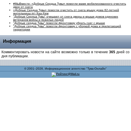
#МыВместе: «Добрые Сердца Тувы» помогли маме мобилизованного очистить
двор от снега
«Добрые Сердца Тувы» помогли очистить от снега крышу дома 82-летней
жительницы пгт Каа-Хем
"Добрые Сердца Тувы" очищают от снега дворы и крыши домов одиноких
ветеранов войны и пожилых людей
"Добрые сердца Тувы" помогли фронтовику убрать снег с крыши
"Добрые сердца Тувы" помогли фронтовику с уборкой дома и прилегающей
территории
Информация
Комментировать новости на сайте возможно только в течение
365
дней со
дня публикации.
© 2001–2026, Информационное агентство "Тува-Онлайн"