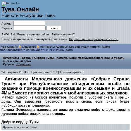
Тува-Онлайн
Новости Республики Тыва
Логин:
Пароль:
ENGLISH
|
Регистрация на сайте
|
Забыли пароль?
Вы просматриваете мобильную версию сайта.
Перейти на полную версию сайта.
Тува-Онлайн
Общество
Активисты «Добрых Сердец Тувы» помогли маме
мобилизованного воина убрать снег с крыши дома
Активисты «Добрых Сердец Тувы» помогли маме мобилизованного воина убрать
снег с крыши дома
Рубрика:
Общество
24 февраля 2023 г. | Просмотров: 1707 | Комментариев: 0
Активисты Молодежного движения «Добрые Сердца
Тувы» при Республиканском объединенном штабе по
оказанию помощи
военнослужащим и их семьям и штаба
#МыВместе помогают семьям мобилизованных земляков.
Матери одного из бойцов волонтеры помогли с уборкой снега с крыши
дома. Они выразили готовность помочь снова, если снова будет
необходимость в поддержке.
Галина Федоровна напоила активистов сладким кофе с шоколадом и
душевно поблагодарила за помощь.
Добрые сердца Тувы
Другие новости по теме: