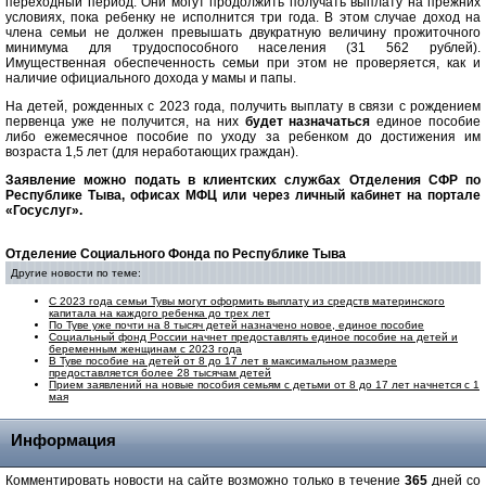
переходный период. Они могут продолжить получать выплату на прежних
условиях, пока ребенку не исполнится три года. В этом случае доход на
члена семьи не должен превышать двукратную величину прожиточного
минимума для трудоспособного населения (31 562 рублей).
Имущественная обеспеченность семьи при этом не проверяется, как и
наличие официального дохода у мамы и папы.
На детей, рожденных с 2023 года, получить выплату в связи с рождением
первенца уже не получится, на них
будет назначаться
единое пособие
либо ежемесячное пособие по уходу за ребенком до достижения им
возраста 1,5 лет (для неработающих граждан).
Заявление можно подать в клиентских службах Отделения СФР по
Республике Тыва, офисах МФЦ или через личный кабинет на портале
«Госуслуг».
Отделение Социального Фонда по Республике Тыва
Другие новости по теме:
С 2023 года семьи Тувы могут оформить выплату из средств материнского
капитала на каждого ребенка до трех лет
По Туве уже почти на 8 тысяч детей назначено новое, единое пособие
Социальный фонд России начнет предоставлять единое пособие на детей и
беременным женщинам с 2023 года
В Туве пособие на детей от 8 до 17 лет в максимальном размере
предоставляется более 28 тысячам детей
Прием заявлений на новые пособия семьям с детьми от 8 до 17 лет начнется с 1
мая
Информация
Комментировать новости на сайте возможно только в течение
365
дней со