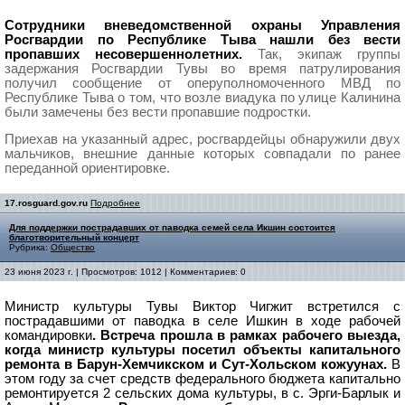
Сотрудники вневедомственной охраны Управления
Росгвардии по Республике Тыва нашли без вести
пропавших несовершеннолетних.
Так, экипаж группы
задержания Росгвардии Тувы во время патрулирования
получил сообщение от оперуполномоченного МВД по
Республике Тыва о том, что возле виадука по улице Калинина
были замечены без вести пропавшие подростки.
Приехав на указанный адрес, росгвардейцы обнаружили двух
мальчиков, внешние данные которых совпадали по ранее
переданной ориентировке.
17.rosguard.gov.ru
Подробнее
Для поддержки пострадавших от паводка семей села Икшин состоится
благотворительный концерт
Рубрика:
Общество
23 июня 2023 г. | Просмотров: 1012 | Комментариев: 0
Министр культуры Тувы
Виктор Чигжит
встретился с
пострадавшими от паводка в селе Ишкин в ходе рабочей
командировки
. Встреча прошла в рамках рабочего выезда,
когда министр культуры посетил объекты капитального
ремонта в Барун-Хемчикском и Сут-Хольском кожуунах.
В
этом году за счет средств федерального бюджета капитально
ремонтируется 2 сельских дома культуры, в с. Эрги-Барлык и