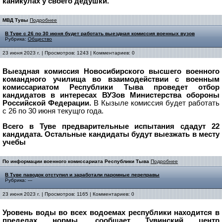
каникулах у своего дедушки.
МВД Тувы
Подробнее
В Туве с 26 по 30 июня будет работать выездная комиссия военных вузов
Рубрика:
Общество
23 июня 2023 г. | Просмотров: 1243 | Комментариев: 0
Выездная комиссия Новосибирского высшего военного
командного училища во взаимодействии с военным
комиссариатом Республики Тыва проведет отбор
кандидатов в интересах ВУЗов Министерства обороны
Российской Федерации.
В Кызыле комиссия будет работать
с 26 по 30 июня текущго года.
Всего в Туве предварительные испытания сдадут 22
кандидата. Остальные кандидаты будут выезжать в месту
учебы
По информации военного комиссариата Республики Тыва
Подробнее
В Туве паводок отступил и заработали паромные переправы
Рубрика: ---
23 июня 2023 г. | Просмотров: 1165 | Комментариев: 0
Уровень воды во всех водоемах республики находится в
пределах нормы, сообщает Тувинский центр