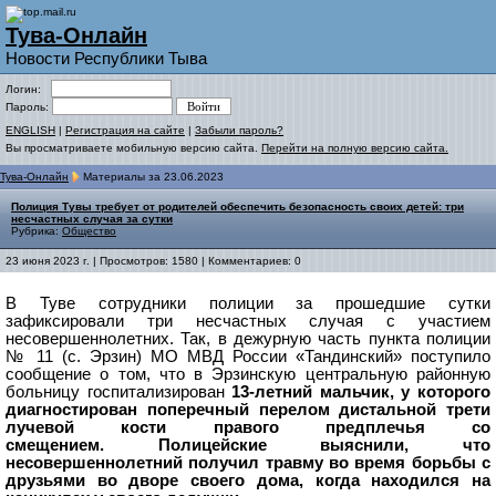
Тува-Онлайн
Новости Республики Тыва
Логин:
Пароль:
ENGLISH
|
Регистрация на сайте
|
Забыли пароль?
Вы просматриваете мобильную версию сайта.
Перейти на полную версию сайта.
Тува-Онлайн
Материалы за 23.06.2023
Полиция Тувы требует от родителей обеспечить безопасность своих детей: три
несчастных случая за сутки
Рубрика:
Общество
23 июня 2023 г. | Просмотров: 1580 | Комментариев: 0
В Туве сотрудники полиции за прошедшие сутки
зафиксировали три несчастных случая с участием
несовершеннолетних.
Так, в дежурную часть пункта полиции
№ 11 (с. Эрзин) МО МВД России «Тандинский» поступило
сообщение о том, что в Эрзинскую центральную районную
больницу госпитализирован
13-летний мальчик, у которого
диагностирован поперечный перелом дистальной трети
лучевой кости правого предплечья со
смещением.
Полицейские выяснили, что
несовершеннолетний получил травму во время борьбы с
друзьями во дворе своего дома, когда находился на