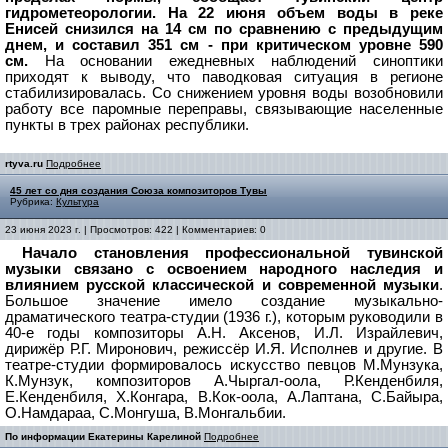
гидрометеорологии. На 22 июня объем воды в реке
Енисей снизился на 14 см по сравнению с предыдущим
днем, и составил 351 см - при критическом уровне 590
см.
На основании ежедневных наблюдений синоптики
приходят к выводу, что паводковая ситуация в регионе
стабилизировалась. Со снижением уровня воды возобновили
работу все паромные переправы, связывающие населенные
пункты в трех районах республики.
rtyva.ru
Подробнее
45 лет со дня создания Союза композиторов Тувы
Рубрика:
Культура
23 июня 2023 г. | Просмотров: 422 | Комментариев: 0
Начало становления профессиональной тувинской
музыки связано с освоением народного наследия и
влиянием русской классической и современной музыки
.
Большое значение имело создание музыкально-
драматического театра-студии (1936 г.), которым руководили в
40-е годы композиторы А.Н. Аксенов, И.Л. Израйлевич,
дирижёр Р.Г. Миронович, режиссёр И.Я. Исполнев и другие. В
театре-студии формировалось искусство певцов М.Мунзука,
К.Мунзук, композиторов А.Чыргал-оола, Р.Кенденбиля,
Е.Кенденбиля, Х.Конгара, В.Кок-оола, А.Лаптана, С.Байыра,
О.Намдараа, С.Монгуша
, В.Монгальбии.
По информации Екатерины Карелиной
Подробнее