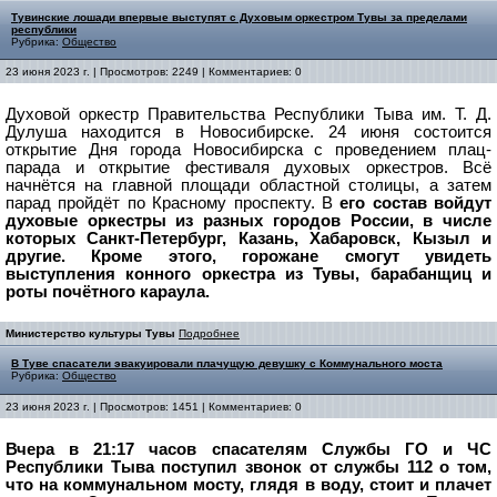
Тувинские лошади впервые выступят с Духовым оркестром Тувы за пределами
республики
Рубрика:
Общество
23 июня 2023 г. | Просмотров: 2249 | Комментариев: 0
Духовой оркестр Правительства Республики Тыва им. Т. Д.
Дулуша находится в Новосибирске.
24 июня состоится
открытие Дня города Новосибирска с проведением плац-
парада и открытие фестиваля духовых оркестров. Всё
начнётся на главной площади областной столицы, а затем
парад пройдёт по Красному проспекту. В
его состав войдут
духовые оркестры из разных городов России, в числе
которых Санкт-Петербург, Казань, Хабаровск, Кызыл и
другие. Кроме этого, горожане смогут увидеть
выступления конного оркестра из Тувы, барабанщиц и
роты почётного караула.
Министерство культуры Тувы
Подробнее
В Туве спасатели эвакуировали плачущую девушку с Коммунального моста
Рубрика:
Общество
23 июня 2023 г. | Просмотров: 1451 | Комментариев: 0
Вчера в 21:17 часов спасателям Службы ГО и ЧС
Республики Тыва поступил звонок от службы 112 о том,
что на коммунальном мосту, глядя в воду, стоит и плачет