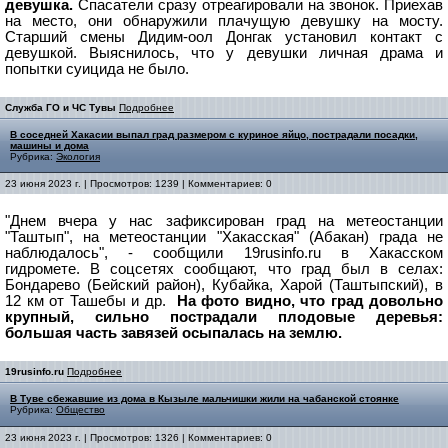
девушка.
Спасатели сразу отреагировали на звонок. Приехав
на место, они обнаружили плачущую девушку на мосту.
Старший смены Дидим-оол Донгак установил контакт с
девушкой. Выяснилось, что у девушки личная драма и
попытки суицида не было.
Служба ГО и ЧС Тувы
Подробнее
В соседней Хакасии выпал град размером с куриное яйцо, пострадали посадки,
машины и дома
Рубрика:
Экология
23 июня 2023 г. | Просмотров: 1239 | Комментариев: 0
"Днем вчера у нас зафиксирован град на метеостанции
"Таштып", на метеостанции "Хакасская" (Абакан) града не
наблюдалось", - сообщили 19rusinfo.ru в Хакасском
гидромете.
В соцсетях сообщают, что град был в селах:
Бондарево (Бейский район), Кубайка, Харой (Таштыпский), в
12 км от Ташебы и др.
На фото видно, что град довольно
крупный, сильно пострадали плодовые деревья:
большая часть завязей осыпалась на землю.
19rusinfo.ru
Подробнее
В Туве сбежавшие из дома в Кызыле мальчишки жили на чабанской стоянке
Рубрика:
Общество
23 июня 2023 г. | Просмотров: 1326 | Комментариев: 0