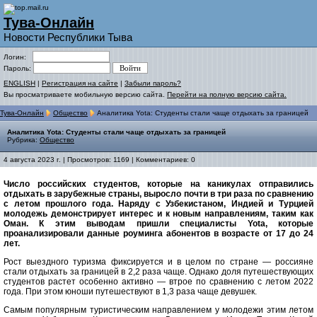
Тува-Онлайн
Новости Республики Тыва
Логин:
Пароль:
ENGLISH
|
Регистрация на сайте
|
Забыли пароль?
Вы просматриваете мобильную версию сайта.
Перейти на полную версию сайта.
Тува-Онлайн
Общество
Аналитика Yota: Студенты стали чаще отдыхать за границей
Аналитика Yota: Студенты стали чаще отдыхать за границей
Рубрика:
Общество
4 августа 2023 г. | Просмотров: 1169 | Комментариев: 0
Число российских студентов, которые на каникулах отправились
отдыхать в зарубежные страны, выросло почти в три раза по сравнению
с летом прошлого года. Наряду с Узбекистаном, Индией и Турцией
молодежь демонстрирует интерес и к новым направлениям, таким как
Оман. К этим выводам пришли специалисты
Yota
, которые
проанализировали данные роуминга абонентов в возрасте от 17 до 24
лет.
Рост выездного туризма фиксируется и в целом по стране — россияне
стали отдыхать за границей в 2,2 раза чаще. Однако доля путешествующих
студентов растет особенно активно — втрое по сравнению с летом 2022
года. При этом юноши путешествуют в 1,3 раза чаще девушек.
Самым популярным туристическим направлением у молодежи этим летом