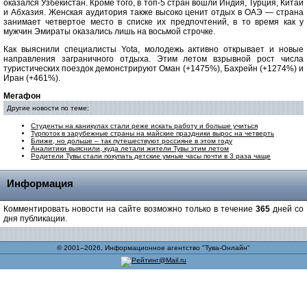
оказался Узбекистан. Кроме того, в топ-5 стран вошли Индия, Турция, Китай
и Абхазия. Женская аудитория также высоко ценит отдых в ОАЭ — страна
занимает четвертое место в списке их предпочтений, в то время как у
мужчин Эмираты оказались лишь на восьмой строчке.
Как выяснили специалисты Yota, молодежь активно открывает и новые
направления заграничного отдыха. Этим летом взрывной рост числа
туристических поездок демонстрируют Оман (+1475%), Бахрейн (+1274%) и
Иран (+461%).
Мегафон
Другие новости по теме:
Студенты на каникулах стали реже искать работу и больше учиться
Турпоток в зарубежные страны на майские праздники вырос на четверть
Ближе, но дольше – так путешествуют россияне в этом году
Аналитики выяснили, куда летали жители Тувы этим летом
Родители Тувы стали покупать детские умные часы почти в 3 раза чаще
Информация
Комментировать новости на сайте возможно только в течение
365
дней со
дня публикации.
© 2001–2026, Информационное агентство "Тува-Онлайн"