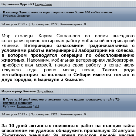
Верховный Хурал РТ
Подробнее
В столице Тувы с начала года стерилизовано более 800 собак и кошек
Рубрика:
Экология
24 августа 2023 г. | Просмотров: 1272 | Комментариев: 0
Мэр столицы Карим Сагаан-оол во время выездного
совещания проинспектировал работу мобильной ветеринарной
клиники.
Ветеринары ознакомили градоначальника с
условиями работы ветеринарной лаборатории на колесах,
в котором проводятся операции по обеспложиванию
животных.
Напомним, мобильная ветеринарная лаборатория,
приобретенная мэрией, начала свою работу в конце июля
текущего года, ровно месяц назад.
Такого рода
ветлаборатория на колесах в Сибири имеется только в
двух городах, в Барнауле и Кызыле.
Мэрия города Кызыла
Подробнее
В Туве за 10 дней поисков спасатели пока не нашли пропавшую в тайге 72-
хлетнюю женщину
Рубрика:
Общество
/
ЧП
24 августа 2023 г. | Просмотров: 1321 | Комментариев: 0
За 10 дней активных поисковых работ на станции тайга
спасателям не удалось обнаружить пропавшую 13 августа
72-летнюю женщину. За время поисков лесной массив