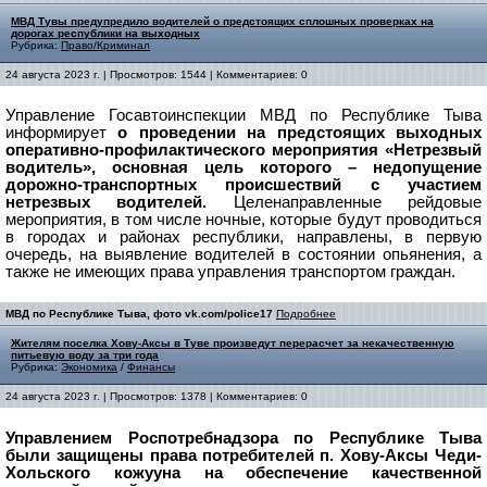
МВД Тувы предупредило водителей о предстоящих сплошных проверках на
дорогах республики на выходных
Рубрика:
Право/Криминал
24 августа 2023 г. | Просмотров: 1544 | Комментариев: 0
Управление Госавтоинспекции МВД по Республике Тыва
информирует
о проведении на предстоящих выходных
оперативно-профилактического мероприятия «Нетрезвый
водитель», основная цель которого – недопущение
дорожно-транспортных происшествий с участием
нетрезвых водителей.
Целенаправленные рейдовые
мероприятия,
в том числе ночные, которые будут проводиться
в городах и районах республики, направлены, в первую
очередь, на выявление водителей в состоянии опьянения, а
также не имеющих права управления транспортом граждан.
МВД по Республике Тыва, фото vk.com/police17
Подробнее
Жителям поселка Хову-Аксы в Туве произведут перерасчет за некачественную
питьевую воду за три года
Рубрика:
Экономика
/
Финансы
24 августа 2023 г. | Просмотров: 1378 | Комментариев: 0
Управлением Роспотребнадзора по Республике Тыва
были защищены права потребителей п. Хову-Аксы Чеди-
Хольского кожууна на обеспечение качественной