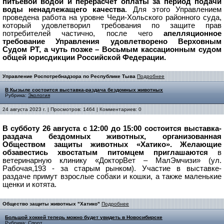
питьевой водой и перерасчет оплаты за период подачи
воды ненадлежащего качества
. Для этого Управлением
проведена работа на уровне Чеди-Хольского районного суда,
который удовлетворил требования по защите прав
потребителей частично, после чего
апелляционное
требование Управления удовлетворено Верховным
Судом РТ, а чуть позже – Восьмым кассационным судом
общей юрисдикции Российской Федерации.
Управление Роспотребнадзора по Республике Тыва
Подробнее
В Кызыле состоится выставка-раздача бездомных животных
Рубрика:
Экология
24 августа 2023 г. | Просмотров: 1464 | Комментариев: 0
В субботу 26 августа с 12:00 до 15:00 состоится выставка-
раздача бездомных животных, организованная
Обществом защиты животных «Хатико». Желающие
обзавестись хвостатым питомцем приглашаютс
я
в
ветеринарную клинику «ДокторВет – МалЭмчизи» (ул.
Рабочая,193 - за старым рынком). Участие в выставке-
раздаче примут взрослые собаки и кошки, а также маленькие
щенки и котята.
Общество защиты животных "Хатико"
Подробнее
Большой хоккей теперь можно будет увидеть в Новосибирске
Рубрика:
Спорт