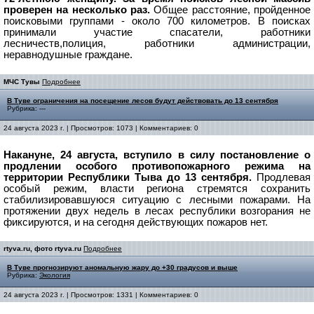
проверен на несколько раз.
Общее расстояние, пройденное
поисковыми группами - около 700 километров.
В поисках
принимали участие спасатели, работники
лесничеств,полиция, работники администрации,
неравнодушные граждане.
МЧС Тувы
Подробнее
В Туве ограничения на посещение лесов будут действовать до 13 сентября
Рубрика: ---
24 августа 2023 г. | Просмотров: 1073 | Комментариев: 0
Накануне, 24 августа, вступило в силу постановление о
продлении особого противопожарного режима на
территории Республики Тыва до 13 сентября.
Продлевая
особый режим, власти региона стремятся сохранить
стабилизировавшуюся ситуацию с лесными пожарами. На
протяжении двух недель в лесах республики возгорания не
фиксируются, и на сегодня действующих пожаров нет.
rtyva.ru, фото rtyva.ru
Подробнее
В Туве прогнозируют аномальную жару до +30 градусов и выше
Рубрика:
Экология
24 августа 2023 г. | Просмотров: 1331 | Комментариев: 0