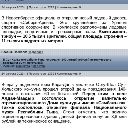
24 августа 2023 г. | Просмотров: 2277 | Комментариев: 0
В Новосибирске официально открыли новый ледовый дворец
спорта «Сибирь-Арена».
Это крупнейшее за Уралом
спортивное сооружение.
В комплексе расположены ледовые
площадки, спортивные и тренажерные залы.
Вместимость
трибун — 10,5 тысяч зрителей, общая площадь строения –
11 тысяч квадратных метров.
Россия. Поехали!
Подробнее
В Сут-Хольском районе Тувы отмечают 140-летний юбилей исторического
восстания 60-ти богатырей
Рубрика:
Общество
/
Моя Тува
24 августа 2023 г. | Просмотров: 1356 | Комментариев: 0
Вчера у подножия горы Кара-Даг в местечке Оргу-Шол Сут-
Хольского кожууна прошел второй день празднования 140-
летия с восстания 60-ти богатырей.
Перед этим в селе
Алдан-Маадыр состоялось открытие капитально
отремонтированного Дома культуры имени «Самбажыка».
Также состоялось открытие филиала Национального
музея Республики Тыва.
Стоит отметить, что помимо
отремонтированного здания данный филиал получил 3,8 млн
рублей на техническое оснащение.