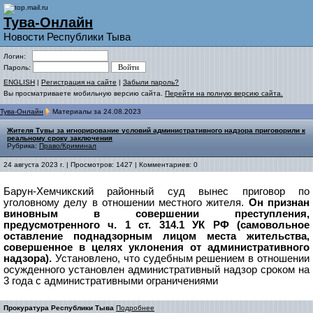
Тува-Онлайн
Новости Республики Тыва
Логин:
Пароль:
ENGLISH
|
Регистрация на сайте
|
Забыли пароль?
Вы просматриваете мобильную версию сайта.
Перейти на полную версию сайта.
Тува-Онлайн
Материалы за 24.08.2023
Жителя Тувы за игнорирование условий административного надзора приговорили к
реальному сроку заключения
Рубрика:
Право/Криминал
24 августа 2023 г. | Просмотров: 1427 | Комментариев: 0
Барун-Хемчикский районный суд вынес приговор по
уголовному делу в отношении местного жителя.
Он признан
виновным в совершении преступления,
предусмотренного ч. 1 ст. 314.1 УК РФ (самовольное
оставление поднадзорным лицом места жительства,
совершенное в целях уклонения от административного
надзора).
Установлено, что судебным решением в отношении
осужденного установлен административный надзор сроком на
3 года с административными ограничениями
Прокуратура Республики Тыва
Подробнее