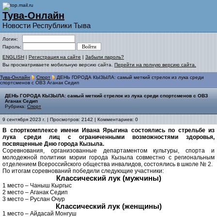
Тува-Онлайн
Новости Республики Тыва
Логин:
Пароль:
ENGLISH
|
Регистрация на сайте
|
Забыли пароль?
Вы просматриваете мобильную версию сайта.
Перейти на полную версию сайта.
Тува-Онлайн
Спорт
ДЕНЬ ГОРОДА КЫЗЫЛА: самый меткий стрелок из лука среди
спортсменов с ОВЗ Аганак Седип
ДЕНЬ ГОРОДА КЫЗЫЛА: самый меткий стрелок из лука среди спортсменов с ОВЗ
Аганак Седип
Рубрика:
Спорт
9 сентября 2023 г. | Просмотров: 2142 | Комментариев: 0
В спорткомплексе имени Ивана Ярыгина состоялись по стрельбе из
лука среди лиц с ограниченными возможностями здоровья,
посвященные Дню города Кызыла.
Соревнования, организованные департаментом культуры, спорта и
молодежной политики мэрии города Кызыла совместно с региональным
отделением Всероссийского общества инвалидов, состоялись в школе № 2.
По итогам соревнований победили следующие участники:
Классический лук (мужчины)
1 место – Чаныш Кыргыс
2 место – Аганак Седип
3 место – Руслан Очур
Классический лук (женщины)
1 место – Айдасай Монгуш