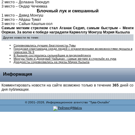
2 место – Долаана Тоюндуп
3 место – Ондар Чечекмаа
Блочный лук и смешанный
1 место – Давид Монгуш
2 место – Айдаш Тумат
3 место – Сайын Кашпык-оол
Самым метким стрелком стал Аганак Седип, самым быстрым – Менги
Ооржак. За волю к победе наградили Кармеллу Монгуш
Мэрия Кызыла
Другие новости по теме:
Соревновались лучшие биатлонисты Тувы
Городская спартакиада среди людей с ограниченными возможностями прошла в
гимназии № 9
В Кызыле состязались сильнейшие в пауэрлифтинге
Монгуш Чаян и Доржукай Чайыран - самые меткие в стрельбе из лука
Дзюдоисты соревновались на призы Мэрии Кызыла
Информация
Комментировать новости на сайте возможно только в течение
365
дней со
дня публикации.
© 2001–2026, Информационное агентство "Тува-Онлайн"