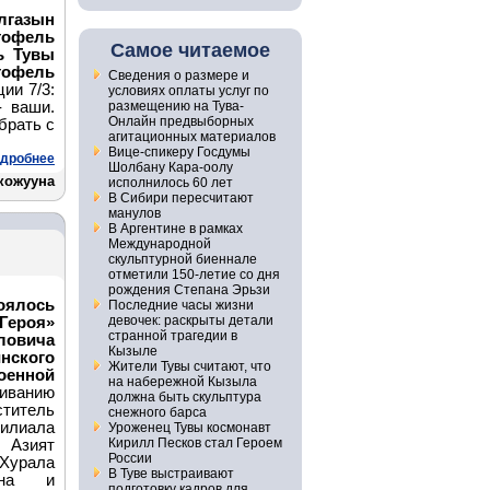
лгазын
тофель
Самое читаемое
ь Тувы
ртофель
Сведения о размере и
ии 7/3:
условиях оплаты услуг по
- ваши.
размещению на Тува-
Онлайн предвыборных
брать с
агитационных материалов
Вице-спикеру Госдумы
дробнее
Шолбану Кара-оолу
кожууна
исполнилось 60 лет
В Сибири пересчитают
манулов
В Аргентине в рамках
Международной
скульптурной биеннале
отметили 150-летие со дня
рождения Степана Эрьзи
оялось
Последние часы жизни
девочек: раскрыты детали
Героя»
странной трагедии в
овича
Кызыле
нского
Жители Тувы считают, что
енной
на набережной Кызыла
иванию
должна быть скульптура
ститель
снежного барса
филиала
Уроженец Тувы космонавт
Кирилл Песков стал Героем
 Азият
России
Хурала
В Туве выстраивают
рана и
подготовку кадров для