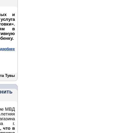
ных и
услуга
товки».
лям в
тивную
бенку.
дробнее
та Тувы
енить
ние МВД
летняя
агазина
па г.
 что в