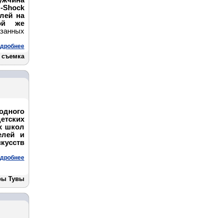
ужчина
-Shock
лей на
ой же
занных
дробнее
 съемка
одного
етских
х школ
елей и
кусств
дробнее
ры Тувы