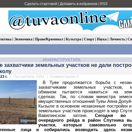
Сделать стартовой
|
Добавить в избранное
|
RSS
литика
|
Экономика
|
Право/Криминал
|
Культура
|
Спорт
|
Наука
|
Личность
|
Сп
ИНФРАСТРУКТУРА
 захватчики земельных участков не дали постро
колу
23 г.
| Просмотров: 1694 | Комментариев: 0
В Туве продолжается борьба с незак
захватчиками земельных участков, к
обманом пытаются нажиться на зем
сделках.
Так, по словам министра земел
имущественных отношений Тувы Аяна Допуй-
Кызыле в основном незаконные постройки и
земельных участков происходят в мкр Спутн
Вавилинском затоне.
Сегодня во 
очередного рейда в район Спутника в
участки, которые самовольно ого
вленные лица и собирались возводить здесь неза