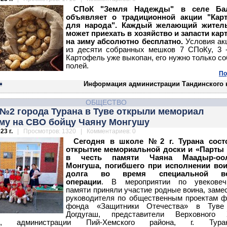
СПоК "Земля Надежды" в селе Ба
объявляет о традиционной акции "Кар
для народа". Каждый желающий жител
может приехать в хозяйство и запасти ка
на зиму абсолютно бесплатно.
Условия акц
из десяти собранных мешков 7 СПоКу, 3 
Картофель уже выкопан, его нужно только со
полей.
По
Информация администрации Тандинского 
ОБЩЕСТВО
 №2 города Турана в Туве открыли мемориал
му на СВО бойцу Чаяну Монгушу
23 г.
| Просмотров: 1320 | Комментариев: 0
Сегодня в школе №2 г. Турана сост
открытие мемориальной доски и «Парты 
в честь памяти Чаяна Маадыр-оол
Монгуша, погибшего при исполнении вои
долга во время специальной во
операции
.
В мероприятии по увековеч
памяти приняли участие родные воина, заме
руководителя по общественным проектам 
фонда «Защитники Отечества» в Туве
Догдугаш, представители Верховного 
ки, администрации Пий-Хемского района, г. Ту