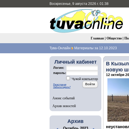
Воскресенье, 9 августа 2026 г. 01:38
Главная
|
Общество
|
По
Тува-Онлайн
Материалы за 12.10.2023
Личный кабинет
В Кызыле
Логин:
новую ш
пароль:
12 октября 20
Чужой компьютер
Регистрация
Забыли пароль?
Анонс событий
Архив новостей
Архив
неустано
Октябрь 2023
«
»