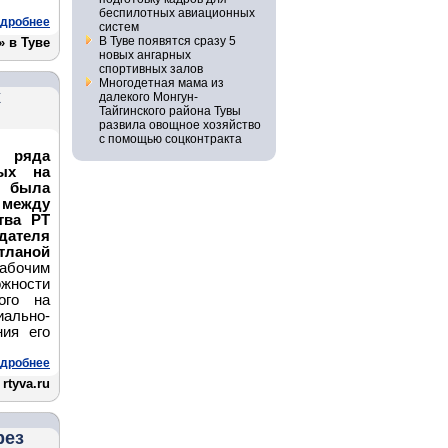
беспилотных авиационных
дробнее
систем
В Туве появятся сразу 5
 в Туве
новых ангарных
спортивных залов
Многодетная мама из
х
далекого Монгун-
Тайгинского района Тувы
развила овощное хозяйство
с помощью соцконтракта
 ряда
ных на
 была
 между
тва РТ
дателя
тланой
рабочим
жности
ого на
ально-
ния его
дробнее
rtyva.ru
рез