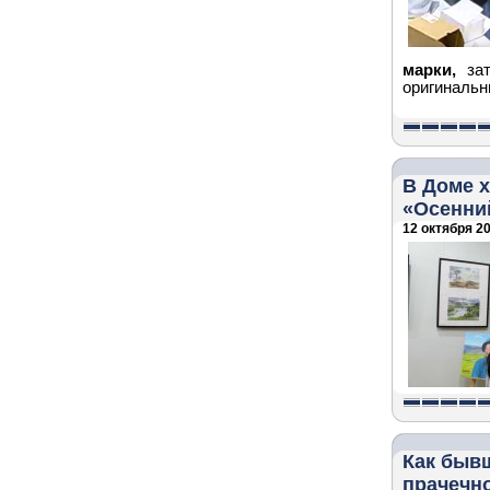
марки,
за
оригинальн
В Доме 
«Осенни
12 октября 20
Как быв
прачечно