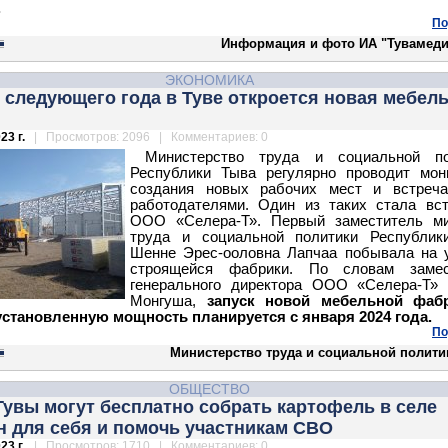
.
По
Информация и фото ИА "Тувамеди
ЭКОНОМИКА
 следующего года в Туве откроется новая мебел
23 г.
| Просмотров: 2096 | Комментариев: 0
Министерство труда и социальной по
Республики Тыва регулярно проводит мон
создания новых рабочих мест и встреча
работодателями. Один из таких стала вс
ООО «Селера-Т». Первый заместитель ми
труда и социальной политики Республик
Шенне Эрес-ооловна Лапчаа побывала на 
строящейся фабрики. По словам замес
генерального директора ООО «Селера-Т» 
Монгуша,
запуск новой мебельной фаб
установленную мощность планируется с января 2024 года.
По
Министерство труда и социальной полити
ОБЩЕСТВО
увы могут бесплатно собрать картофель в селе
н для себя и помочь участникам СВО
23 г.
| Просмотров: 1710 | Комментариев: 0