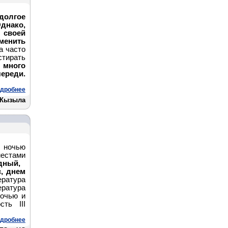
 долгое
Однако,
своей
нить
а часто
тирать
много
ереди.
дробнее
 Кызыла
, ночью
естами
дный,
с, днем
ература
ература
очью и
сть III
дробнее