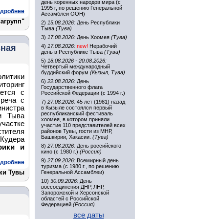
день коренных народов мира (с
1995 г, по решению Генеральной
дробнее
Ассамблеи ООН)
агрупп"
2)
15.08.2026:
День Республики
Тыва
(Тува)
3)
17.08.2026:
День Хоомея
(Тува)
ьная
4)
17.08.2026:
new!
Нерабочий
день в Республике Тыва
(Тува)
5)
18.08.2026 - 20.08.2026:
Четвертый международный
буддийский форум
(Кызыл, Тува)
литики
6)
22.08.2026:
День
иторинг
Государственного флага
ется с
Российской Федерации (с 1994 г.)
треча с
7)
27.08.2026:
45 лет (1981) назад
нистра
в Кызыле состоялся первый
республиканский фестиваль
и Тыва
хоомея, в котором приняли
участке
участие 110 представителей всех
тителя
районов Тувы, гости из МНР,
Башкирии, Хакасии.
(Тува)
Кудера
8)
27.08.2026:
День российского
рики и
кино (с 1980 г.)
(Россия)
9)
27.09.2026:
Всемирный день
дробнее
туризма (с 1980 г., по решению
ки Тувы
Генеральной Ассамблеи)
10)
30.09.2026:
День
воссоединения ДНР, ЛНР,
Запорожской и Херсонской
областей с Российской
Федерацией
(Россия)
все даты