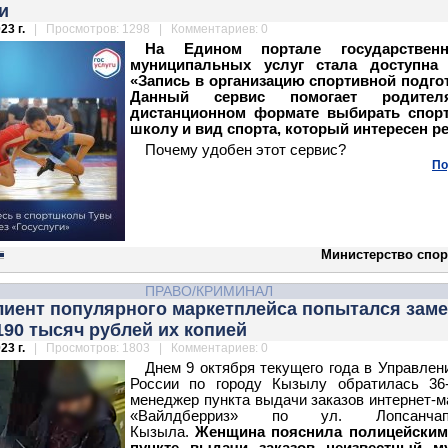
и
23 г.
| Просмотров: 1298 | Комментариев: 0
На Едином портале государствен
муниципальных услуг стала доступна 
«Запись в организацию спортивной подго
Данный сервис помогает родите
дистанционном формате выбирать спор
школу и вид спорта, который интересен ре
Почему удобен этот сервис?
По
Министерство спор
ПРАВО/КРИМИНАЛ
лиент популярного маркетплейса попытался зам
190 тысяч рублей их копией
23 г.
| Просмотров: 1803 | Комментариев: 0
Днем 9 октября текущего года в Управле
России по городу Кызылу обратилась 36-
менеджер пункта выдачи заказов интернет-м
«Вайлдберриз» по ул. Лопсанча
Кызыла.
Женщина пояснила полицейским,