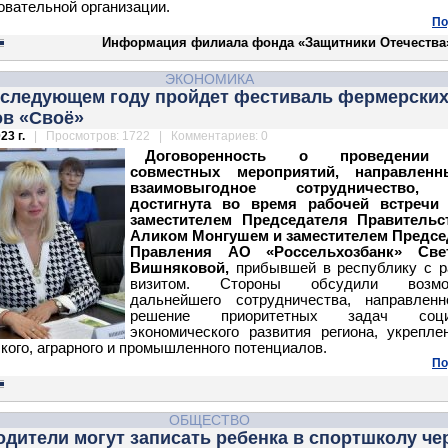
вательной организации.
По
Информация филиала фонда «Защитники Отечества»
ЭКОНОМИКА
в следующем году пройдет фестиваль фермерски
ов «Своё»
23 г.
| Просмотров: 1722 | Комментариев: 0
Договоренность о проведении
совместных мероприятий, направлен
взаимовыгодное сотрудничество,
достигнута во время рабочей встречи
заместителем Председателя Правительс
Аликом Монгушем и заместителем Предсе
Правления АО «Россельхозбанк» Све
Вишняковой,
прибывшей в республику с 
визитом. Стороны обсудили возмо
дальнейшего сотрудничества, направленн
решение приоритетных задач соци
экономического развития региона, укрепле
кого, аграрного и промышленного потенциалов.
По
ОБЩЕСТВО
одители могут записать ребенка в спортшколу че