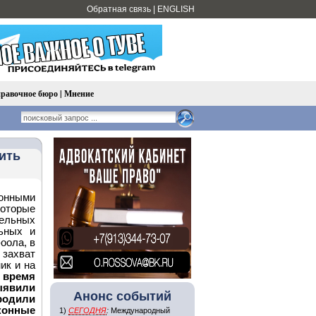
Обратная связь
|
ENGLISH
равочное бюро
|
Мнение
ить
онными
оторые
ельных
ьных и
оола, в
 захват
ик и на
время
ыявили
Анонс событий
родили
конные
1)
СЕГОДНЯ
:
Международный