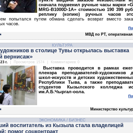
пункте выдачи заказов неизвестный м
сначала подменил ручные часы марки «G
MRG-B1000D-1A» стоимостью 190 399 руб
реплику (копию) ручных часов эт
тем попытался путем обмана сделать возврат вместо зака
ых часов.
По
МВД по РТ, оперативная
КУЛЬТУРА
художников в столице Тувы открылась выставка
й вернисаж»
23 г.
| Просмотров: 1574 | Комментариев: 0
Выставка проводится в рамках ежег
пленэра преподавателей-художников д
школ-искусств и детских художественны
Республики Тыва, а также преподават
студентов Кызылского колледжа ис
им.А.Б.Чыргал-оола.
По
Министерство культу
ЭКОНОМИКА
/
БИЗНЕС
ший воспитатель из Кызыла стала владелицей
й: помог соцконтракт