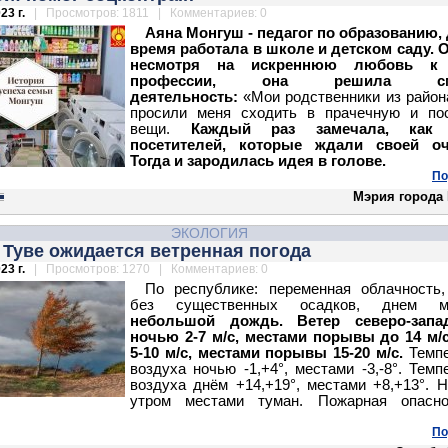
23 г.
| Просмотров: 1811 | Комментариев: 0
Аяна Монгуш - педагог по образованию,
время работала в школе и детском саду. 
несмотря на искреннюю любовь к 
профессии, она решила сме
деятельность:
«Мои родственники из район
просили меня сходить в прачечную и пос
вещи.
Каждый раз замечала, как 
посетителей, которые ждали своей оч
Тогда и зародилась идея в голове.
По
Мэрия города
ЭКОЛОГИЯ
 Туве ожидается ветренная погода
23 г.
| Просмотров: 1270 | Комментариев: 0
По республике: переменная облачность
без существенных осадков, днем м
небольшой дождь.
Ветер северо-запа
ночью 2-7 м/с, местами порывы до 14 м/
5-10 м/с, местами порывы 15-20 м/с.
Темп
воздуха ночью -1,+4°, местами -3,-8°.
Темп
воздуха днём +14,+19°, местами +8,+13°.
Н
утром местами туман.
Пожарная опасно
По