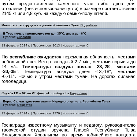
путем предоставления каменного угля либо дров для
отопления (без использования угля) в размере соответственно
2145 кг или 4,8 куб. на каждую семью-получателя.
Министерство труда и социальной политики Тувы
Подробнее
В Туве ночью прогнозируется до - 35°С, днем до - 6°С
Рубрика:
Экология
13 февраля 2024 г. | Просмотров: 1013 | Комментариев: 0
П
о республике ожидаетс
я
переменная облачность, местами
небольшой снег.
Ветер западный 2-7 м/с, местами порывы до
14 м/с.
Температура воздуха ночью -23,-28°, местами
-30,-35°.
Температура воздуха днём -13,-18°, местами
-6,-11°.
Ночью и утром местами туман.
На дорогах сильная
гололедица.
Служба ГО и ЧС по РТ, фото vk.com/sgochs
Подробнее
Борис Салчак удостоен звания Народного артиста Республики Тыва
Рубрика:
Общество
13 февраля 2024 г. | Просмотров: 1376 | Комментариев: 0
Госнаграда известному музыканту и педагогу, руководителю
творческой студии вручена Главой Республики Тыва
Владиславом Ховалыгом во время юбилейного концерта