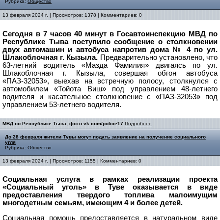
Рубрика:
Общество
13 февраля 2024 г. | Просмотров: 1378 | Комментариев: 0
Сегодня в 7 часов 40 минут в Госавтоинспекцию МВД по
Республике Тыва поступило сообщение о столкновении
двух автомашин и автобуса напротив дома № 4 по ул.
Шлакоблочная г. Кызыла.
Предварительно установлено, что
63-летний водитель «Мазда Фамилия» двигаясь по ул.
Шлакоблочная г. Кызыла, совершая обгон автобуса
«ПАЗ-32053», выехав на встречную полосу, столкнулся с
автомобилем «Тойота Виш» под управлением 48-летнего
водителя и касательное столкновение с «ПАЗ-32053» под
управлением 53-летнего водителя.
МВД по Республике Тыва, фото vk.com/police17
Подробнее
До 28 февраля жители Тувы могут подать заявление на получение социального
угля
Рубрика:
Общество
13 февраля 2024 г. | Просмотров: 1155 | Комментариев: 0
Социальная услуга в рамках реализации проекта
«Социальный уголь» в Туве оказывается в виде
предоставления твердого топлива малоимущим
многодетным семьям, имеющим 4 и более детей.
Социальная помощь предоставляется в натуральном виде