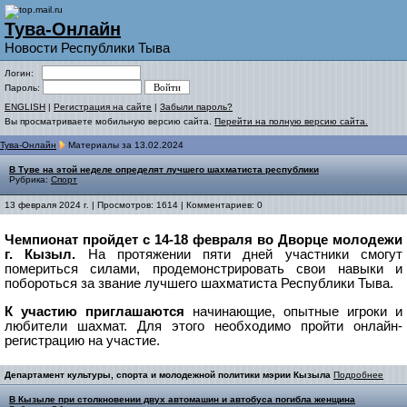
Тува-Онлайн
Новости Республики Тыва
Логин:
Пароль:
ENGLISH
|
Регистрация на сайте
|
Забыли пароль?
Вы просматриваете мобильную версию сайта.
Перейти на полную версию сайта.
Тува-Онлайн
Материалы за 13.02.2024
В Туве на этой неделе определят лучшего шахматиста республики
Рубрика:
Спорт
13 февраля 2024 г. | Просмотров: 1614 | Комментариев: 0
Чемпионат пройдет с 14-18 февраля во Дворце молодежи
г. Кызыл.
На протяжении пяти дней участники смогут
помериться силами, продемонстрировать свои навыки и
побороться за звание лучшего шахматиста Республики Тыва.
К участию приглашаютс
я
начинающие, опытные игроки и
любители шахмат.
Для этого необходимо пройти онлайн-
регистрацию на участие.
Департамент культуры, спорта и молодежной политики мэрии Кызыла
Подробнее
В Кызыле при столкновении двух автомашин и автобуса погибла женщина