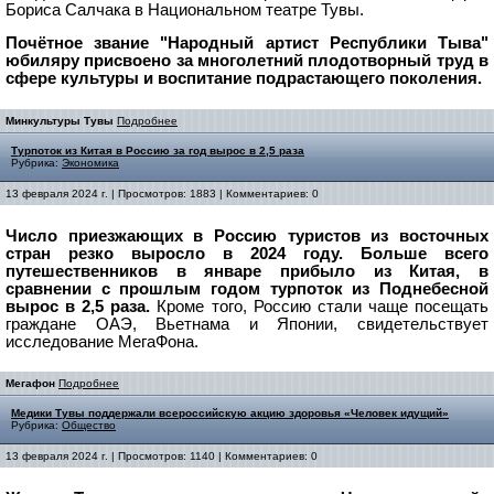
Бориса Салчака в Национальном театре Тувы.
Почётное звание "Народный артист Республики Тыва"
юбиляру присвоено за многолетний плодотворный труд в
сфере культуры и воспитание подрастающего поколения.
Минкультуры Тувы
Подробнее
Турпоток из Китая в Россию за год вырос в 2,5 раза
Рубрика:
Экономика
13 февраля 2024 г. | Просмотров: 1883 | Комментариев: 0
Число приезжающих в Россию туристов из восточных
стран резко выросло в 2024 году. Больше всего
путешественников в январе прибыло из Китая, в
сравнении с прошлым годом турпоток из Поднебесной
вырос в 2,5 раза.
Кроме того, Россию стали чаще посещать
граждане ОАЭ, Вьетнама и Японии, свидетельствует
исследование МегаФона.
Мегафон
Подробнее
Медики Тувы поддержали всероссийскую акцию здоровья «Человек идущий»
Рубрика:
Общество
13 февраля 2024 г. | Просмотров: 1140 | Комментариев: 0