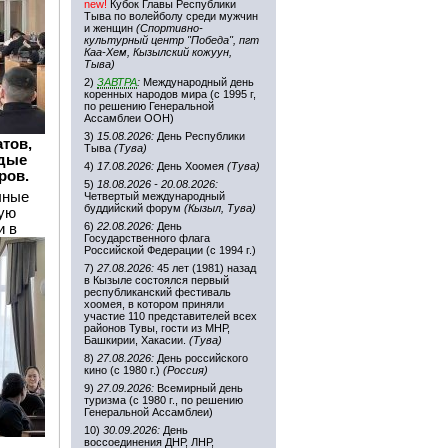
new!
Кубок Главы Республики
Тыва по волейболу среди мужчин
и женщин
(Спортивно-
культурный центр "Победа", пгт
Каа-Хем, Кызылский кожуун,
Тыва)
2)
ЗАВТРА
:
Международный день
коренных народов мира (с 1995 г,
по решению Генеральной
Ассамблеи ООН)
3)
15.08.2026:
День Республики
тов,
Тыва
(Тува)
одые
4)
17.08.2026:
День Хоомея
(Тува)
ров.
5)
18.08.2026 - 20.08.2026:
чные
Четвертый международный
буддийский форум
(Кызыл, Тува)
кую
6)
22.08.2026:
День
и в
Государственного флага
Российской Федерации (с 1994 г.)
7)
27.08.2026:
45 лет (1981) назад
в Кызыле состоялся первый
республиканский фестиваль
хоомея, в котором приняли
участие 110 представителей всех
районов Тувы, гости из МНР,
Башкирии, Хакасии.
(Тува)
8)
27.08.2026:
День российского
кино (с 1980 г.)
(Россия)
9)
27.09.2026:
Всемирный день
туризма (с 1980 г., по решению
Генеральной Ассамблеи)
10)
30.09.2026:
День
воссоединения ДНР, ЛНР,