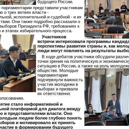
будущего России.
парламентарии представили участникам
 о трех ветвях власти -
льной, исполнительной и судебной - и их
твии. Они также подробно рассказали о
выборов Президента РФ, требованиях к
 и этапах избирательного процесса.
Участников
встречи интересовали программы кандида
перспективы развития страны и, как мол
люди могут повлиять на результаты выбо
В ходе дебатов участники обсудили разли
точки зрения на политическую и экономичес
ситуацию в России, а также на
роль молодеж
обществе. Молодые
парламентарии
подчеркнули важность
участия молодежи в
выборах и призвали
их ответственно
голосованию.
ятие стало информативной и
ьной платформой для диалога между
 и представителями власти. Оно
олодым людям более глубоко понять
ыборов и мотивировало их принять
участие в формировании будущего