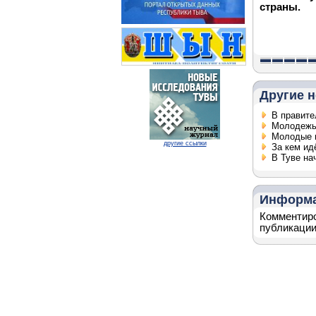
страны.
Другие н
В правите
Молодежь
Молодые п
другие ссылки
За кем ид
В Туве на
Информ
Комментиро
публикации