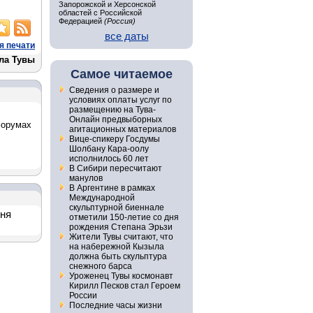
Запорожской и Херсонской
областей с Российской
Федерацией
(Россия)
все даты
я печати
ла Тувы
Самое читаемое
Сведения о размере и
условиях оплаты услуг по
размещению на Тува-
Онлайн предвыборных
форумах
агитационных материалов
Вице-спикеру Госдумы
Шолбану Кара-оолу
исполнилось 60 лет
В Сибири пересчитают
манулов
В Аргентине в рамках
Международной
скульптурной биеннале
дня
отметили 150-летие со дня
рождения Степана Эрьзи
Жители Тувы считают, что
на набережной Кызыла
должна быть скульптура
снежного барса
Уроженец Тувы космонавт
Кирилл Песков стал Героем
России
Последние часы жизни