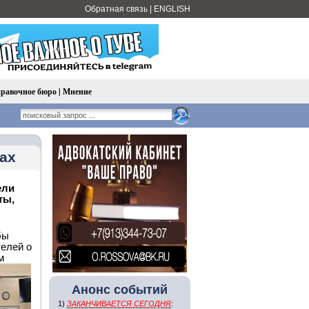
Обратная связь
|
ENGLISH
равочное бюро
|
Мнение
ах
ели
ты,
бы
елей о
м
Анонс событий
1)
ЗАКАНЧИВАЕТСЯ СЕГОДНЯ
: