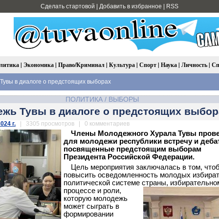
Сделать стартовой
|
Добавить в избранное
|
RSS
литика
|
Экономика
|
Право/Криминал
|
Культура
|
Спорт
|
Наука
|
Личность
|
Сп
увы в диалоге о предстоящих выборах
ПОЛИТИКА
/
ВЫБОРЫ
жь Тувы в диалоге о предстоящих выбор
024 г.
| 3305 просмотров | 0 комментариев
Члены Молодежного Хурала Тувы пров
для молодежи республики встречу и деба
посвященные предстоящим выборам
Президента Российской Федерации.
Цель мероприятия заключалась в том, что
повысить осведомленность молодых избират
политической системе страны,
избирательно
процессе и роли,
которую молодежь
может сыграть в
формировании