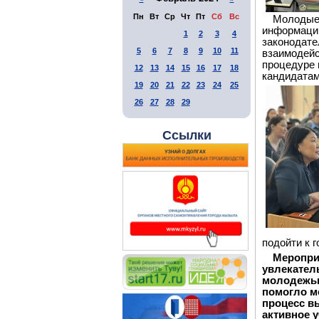
Пн
Вт
Ср
Чт
Пт
Сб
Вс
Молодые 
информацию
1
2
3
4
законодате
5
6
7
8
9
10
11
взаимодейс
процедуре 
12
13
14
15
16
17
18
кандидатам
19
20
21
22
23
24
25
26
27
28
29
Ссылки
подойти к 
Меропри
увлекател
молодежью
помогло м
процесс в
активное 