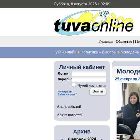
Суббота, 8 августа 2026 г. 02:09
Главная
|
Общество
|
По
Тува-Онлайн
Политика
»
Выборы
Молодежь Т
Личный кабинет
Молоде
Логин:
25 февраля 2
пароль:
Чужой компьютер
Регистрация
Забыли пароль?
Анонс событий
Архив новостей
Архив
Февраль 2024
«
»