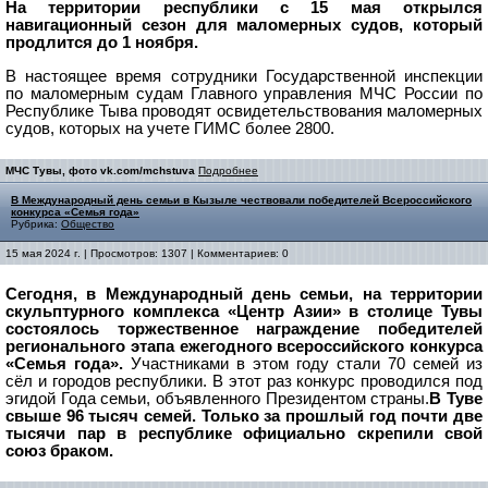
На территории республики с 15 мая открылся
навигационный сезон для маломерных судов, который
продлится до 1 ноября.
В настоящее время сотрудники Государственной инспекции
по маломерным судам Главного управления МЧС России по
Республике Тыва проводят освидетельствования маломерных
судов, которых на учете ГИМС более 2800.
МЧС Тувы, фото vk.com/mchstuva
Подробнее
В Международный день семьи в Кызыле чествовали победителей Всероссийского
конкурса «Семья года»
Рубрика:
Общество
15 мая 2024 г. | Просмотров: 1307 | Комментариев: 0
Сегодня, в Международный день семьи, на территории
скульптурного комплекса «Центр Азии» в столице Тувы
состоялось торжественное награждение победителей
регионального этапа ежегодного всероссийского конкурса
«Семья года».
Участниками в этом году стали 70 семей из
сёл и городов республики.
В этот раз конкурс проводился под
эгидой Года семьи, объявленного Президентом страны.
В Туве
свыше 96 тысяч семей. Только за прошлый год почти две
тысячи пар в республике официально скрепили свой
союз браком.