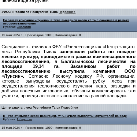
пьяном виде за рулем.
УФССП России по Республике Тыва
Подробнее
По заказу компании «Лунсин» в Туве высадили около 70 тыс саженцев в рамках
лесовосстановления
Рубрика:
Экология
15 мая 2024 г. | Просмотров: 1390 | Комментариев: 0
Специалисты филиала ФБУ «Рослесозащита» «Центр защиты
леса Республики Тыва»
завершили работы по посадке
лесных культур, проводимые в рамках компенсационного
лесовосстановления, в Балгазынском лесничестве на
площади 19,14 га. Заказчиком работ по
лесовосстановлению выступила компания ООО
«Лунсин».
Согласно Лесному кодексу РФ, организации,
которые вынуждены осуществлять рубку леса при
осуществления геологического изучения недр, разведки и
добычи полезных ископаемых, обязаны компенсировать эти
участки, проведя лесовосстановление на равной площади.
Центр защиты леса Республики Тыва
Подробнее
В Туве открылся сезoн навигации, МЧС начало выявлять нарушителей на воде
Рубрика:
Общество
15 мая 2024 г. | Просмотров: 1090 | Комментариев: 0