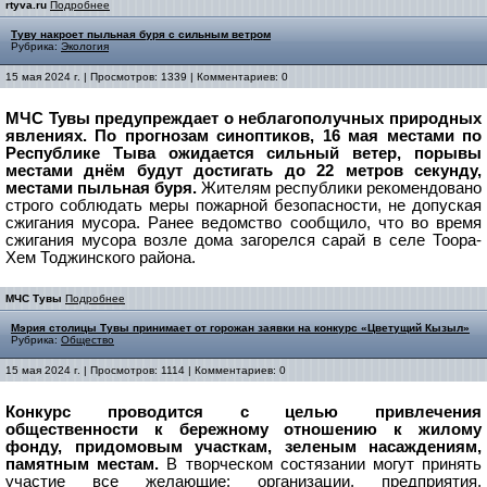
rtyva.ru
Подробнее
Туву накроет пыльная буря с сильным ветром
Рубрика:
Экология
15 мая 2024 г. | Просмотров: 1339 | Комментариев: 0
МЧС Тувы предупреждает о неблагополучных природных
явлениях. По прогнозам синоптиков, 16 мая местами по
Республике Тыва ожидается сильный ветер, порывы
местами днём будут достигать до 22 метров секунду,
местами пыльная буря.
Жителям республики рекомендовано
строго соблюдать меры пожарной безопасности, не допуская
сжигания мусора. Ранее ведомство сообщило, что во время
с
жигания мусора возле дома загорелся сарай в селе Тоора-
Хем Тоджинского района.
МЧС Тувы
Подробнее
Мэрия столицы Тувы принимает от горожан заявки на конкурс «Цветущий Кызыл»
Рубрика:
Общество
15 мая 2024 г. | Просмотров: 1114 | Комментариев: 0
Конкурс проводится с целью привлечения
общественности к бережному отношению к жилому
фонду, придомовым участкам, зеленым насаждениям,
памятным местам.
В творческом состязании могут принять
участие все желающие: организации, предприятия,