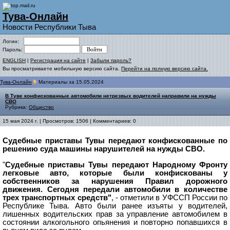
Тува-Онлайн
Новости Республики Тыва
Логин:
Пароль:
ENGLISH
|
Регистрация на сайте
|
Забыли пароль?
Вы просматриваете мобильную версию сайта.
Перейти на полную версию сайта.
Тува-Онлайн
Материалы за 15.05.2024
В Туве конфискованные автомобили нетрезвых водителей направили на нужды
СВО
Рубрика:
Общество
15 мая 2024 г. | Просмотров: 1506 | Комментариев: 0
Судебные приставы Тувы передают конфискованные по
решению суда машины нарушителей на нужды СВО.
"
Судебные приставы Тувы передают Народному Фронту
легковые авто, которые были конфискованы у
собственников за нарушения Правил дорожного
движения. Сегодня передали автомобили в количестве
трех транспортных средств"
, - отметили в УФССП России по
Республике Тыва.
Авто были ранее изъяты у водителей,
лишенных водительских прав за управление автомобилем в
состоянии алкогольного опьянения и повторно попавшихся в