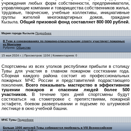
учреждения любых форм собственности, предприниматели,
управляющие компании и товарищества собственников жилья,
трудовые, творческие, учебные коллективы, инициативные
группы жителей многоквартирных домов, граждане
Кызыла.
Общий призовой фонд составляет 800 000 рублей.
Мэрия города Кызыла
Подробнее
В Туве в соревнованиях по пожарно-спасательному спорту участвуют пожарные
из Монголии
Рубрика:
Общество
15 мая 2024 г. | Просмотров: 1104 | Комментариев: 0
Спортсмены из всех уголков республики прибыли в столицу
Тувы для участия в главном пожарном состязании года.
Сборная каждого района состоит из профессиональных
пожарных МЧС России и представителей подрастающего
поколения.
Всего показывать мастерство в эффективном
тушении пожаров и спасении людей более 500
участников.
В течение трех дней спортсмены будут
состязаться на стометровке с препятствиями, пожарной
эстафете, боевом развертывании и подъеме по штурмовой
лестнице в окно учебной башни.
МЧС Тувы
Подробнее
Больше 1000 жителей Тувы собираются пробежать в VIII Всероссийском
полумарафоне «ЗаБег»