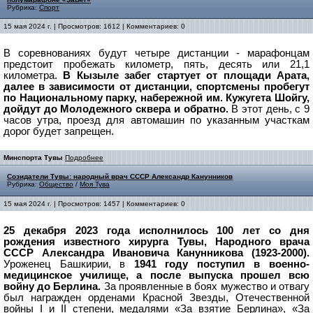
Рубрика:
Спорт
15 мая 2024 г. | Просмотров: 1612 | Комментариев: 0
В соревнованиях будут четыре дистанции - марафонцам
предстоит пробежать километр, пять, десять или 21,1
километра.
В Кызыле забег стартует от площади Арата,
далее в зависимости от дистанции, спортсмены пробегут
по Национальному парку, набережной им. Кужугета Шойгу,
дойдут до Молодежного сквера и обратно.
В этот день, с 9
часов утра, проезд для автомашин по указанным участкам
дорог будет запрещен.
Минспорта Тувы
Подробнее
Созидатели Тувы: народный врач СССР Александр Канунников
Рубрика:
Общество
/
Моя Тува
15 мая 2024 г. | Просмотров: 1457 | Комментариев: 0
25 декабря 2023 года исполнилось 100 лет со дня
рождения известного хирурга Тувы, Народного врача
СССР Александра Ивановича Канунникова (1923-2000).
Уроженец Башкирии, в
1941 году поступил в военно-
медицинское училище, а после выпуска прошел всю
войну до Берлина.
За проявленные в боях мужество и отвагу
был награжден орденами Красной Звезды, Отечественной
войны I и II степени, медалями «За взятие Берлина», «За