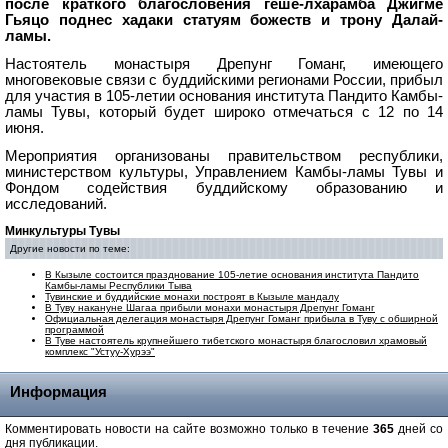
после краткого благословения геше-лхарамба Джигме
Гьяцо поднес хадаки статуям божеств и трону Далай-
ламы.
Настоятель монастыря Дрепунг Гоманг, имеющего
многовековые связи с буддийскими регионами России, прибыл
для участия в 105-летии основания института Пандито Камбы-
ламы Тувы, который будет широко отмечаться с 12 по 14
июня.
Мероприятия организованы правительством республики,
министерством культуры, Управлением Камбы-ламы Тувы и
Фондом содействия буддийскому образованию и
исследований.
Минкультуры Тувы
Другие новости по теме:
В Кызыле состоится празднование 105-летие основания института Пандито
Камбы-ламы Республики Тыва
Тувинские и буддийские монахи построят в Кызыле мандалу
В Туву накануне Шагаа прибыли монахи монастыря Дрепунг Гоманг
Официальная делегация монастыря Дрепунг Гоманг прибыла в Туву с обширной
программой
В Туве настоятель крупнейшего тибетского монастыря благословил храмовый
комплекс "Устуу-Хурээ"
Информация
Комментировать новости на сайте возможно только в течение
365
дней со
дня публикации.