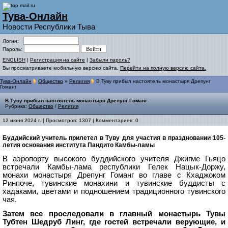
Тува-Онлайн
Новости Республики Тыва
Логин:
Пароль:
ENGLISH
|
Регистрация на сайте
|
Забыли пароль?
Вы просматриваете мобильную версию сайта.
Перейти на полную версию сайта.
Тува-Онлайн
Общество
»
Религия
В Туву прибыл настоятель монастыря Дрепунг
Гоманг
В Туву прибыл настоятель монастыря Дрепунг Гоманг
Рубрика:
Общество
/
Религия
12 июня 2024 г. | Просмотров: 1307 | Комментариев: 0
Буддийский учитель прилетел в Туву для участия в праздновании 105-
летия основания института Пандито Камбы-ламы
В аэропорту высокого буддийского учителя Джигме Гьяцо
встречали Камбы-лама республики Гелек Нацык-Доржу,
монахи монастыря Дрепунг Гоманг во главе с Кхаджоком
Ринпоче, тувинские монахини и тувинские буддисты с
хадаками, цветами и подношением традиционного тувинского
чая.
Затем все проследовали в главный монастырь Тувы
Тубтен Шедруб Линг, где гостей встречали верующие, и