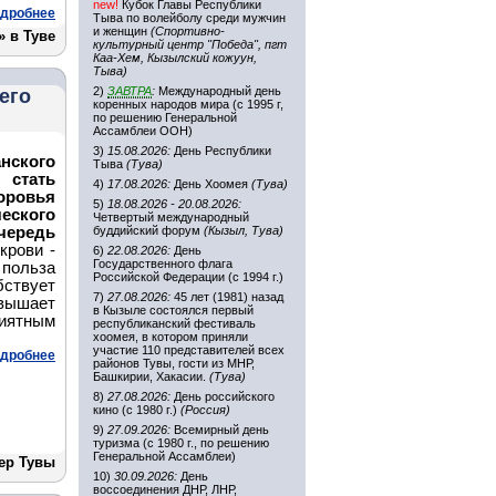
new!
Кубок Главы Республики
дробнее
Тыва по волейболу среди мужчин
и женщин
(Спортивно-
 в Туве
культурный центр "Победа", пгт
Каа-Хем, Кызылский кожуун,
Тыва)
2)
ЗАВТРА
:
Международный день
его
коренных народов мира (с 1995 г,
по решению Генеральной
Ассамблеи ООН)
3)
15.08.2026:
День Республики
кого
Тыва
(Тува)
 стать
4)
17.08.2026:
День Хоомея
(Тува)
оровья
5)
18.08.2026 - 20.08.2026:
еского
Четвертый международный
очередь
буддийский форум
(Кызыл, Тува)
крови -
6)
22.08.2026:
День
Государственного флага
 польза
Российской Федерации (с 1994 г.)
бствует
7)
27.08.2026:
45 лет (1981) назад
вышает
в Кызыле состоялся первый
иятным
республиканский фестиваль
хоомея, в котором приняли
участие 110 представителей всех
дробнее
районов Тувы, гости из МНР,
Башкирии, Хакасии.
(Тува)
8)
27.08.2026:
День российского
кино (с 1980 г.)
(Россия)
9)
27.09.2026:
Всемирный день
туризма (с 1980 г., по решению
Генеральной Ассамблеи)
ер Тувы
10)
30.09.2026:
День
воссоединения ДНР, ЛНР,