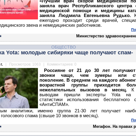
«Лучший врач скорой медицинской п
заняла врач Республиканского центра 
медицинской помощи и медицины кат
заняла Людмила Евгеньевна Рудько.
ежегодно проходит среди врачей, специа
едицинского звена и немедицинских работников.
По
Министерство здравоохранен
ОБЩЕСТВО
а Yota: молодые сибиряки чаще получают спам-
г.
| Просмотров: 1063 | Комментариев: 0
Россияне от 21 до 30 лет получают
звонки чаще, чем зумеры или ст
поколение. В среднем на каждого абонен
возрастной группы приходится бо
нежелательных вызовов в месяц.
К 
выводам пришли эксперты Yota на 
статистики использования бесплатного с
«АнтиСПАМ».
ым аналитики, именно группа 21-30 лет получает наиб
 голосового спама (свыше 10 звонков в месяц).
По
Мегафон. На правах 