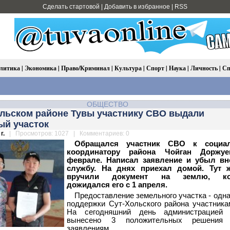
Сделать стартовой
|
Добавить в избранное
|
RSS
литика
|
Экономика
|
Право/Криминал
|
Культура
|
Спорт
|
Наука
|
Личность
|
Сп
ОБЩЕСТВО
ольском районе Тувы участнику СВО выдали
ый участок
г.
| Просмотров: 1027 | Комментариев: 0
Обращался участник СВО к социа
координатору района Чойган Доржу
феврале. Написал заявление и убыл вн
службу. На днях приехал домой. Тут 
вручили документ на землю, ко
дожидался его с 1 апреля.
Предоставление земельного участка - одна
поддержки Сут-Хольского района участник
На сегодняшний день администрацией 
вынесено 3 положительных решени
заявлениям.