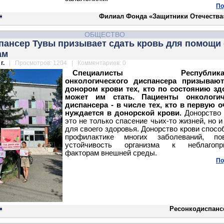
По
Филиал Фонда «Защитники Отечества»
ОБЩЕСТВО
пансер Тувы призывает сдать кровь для помощи 
ам
г.
| Просмотров: 1204 | Комментариев: 0
Специалисты Республиканс
онкологического диспансера призывают
донором крови тех, кто по состоянию зд
может им стать. Пациенты онкологич
диспансера - в числе тех, кто в первую 
нуждается в донорской крови.
Донорство 
это не только спасение чьих-то жизней, но и
для своего здоровья. Донорство крови спосо
профилактике многих заболеваний, по
устойчивость организма к неблагопр
факторам внешней среды.
По
Ресонкодиспанс