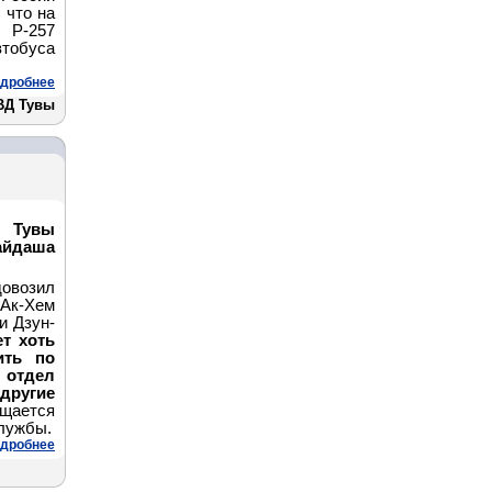
 что на
Р-257
втобуса
дробнее
ВД Тувы
 Тувы
йдаша
довозил
 Ак-Хем
и Дзун-
т хоть
ить по
 отдел
другие
бщается
службы.
дробнее