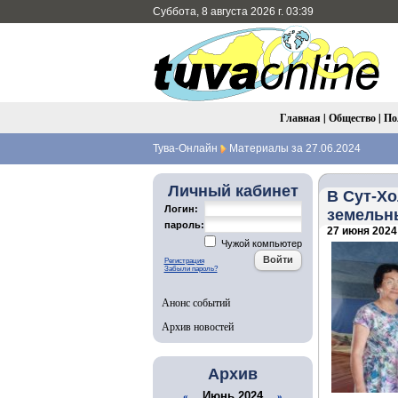
Суббота, 8 августа 2026 г. 03:39
Главная
|
Общество
|
По
Тува-Онлайн
Материалы за 27.06.2024
Личный кабинет
В Сут-Х
Логин:
земельн
пароль:
27 июня 2024 
Чужой компьютер
Регистрация
Забыли пароль?
Анонс событий
Архив новостей
Архив
Июнь 2024
«
»