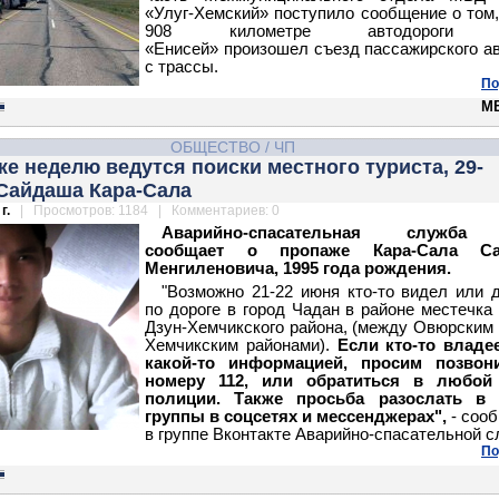
«Улуг-Хемский» поступило сообщение о том,
908 километре автодороги 
«Енисей» произошел съезд пассажирского а
с трассы.
По
М
ОБЩЕСТВО
/
ЧП
же неделю ведутся поиски местного туриста, 29-
 Сайдаша Кара-Сала
г.
| Просмотров: 1184 | Комментариев: 0
Аварийно-спасательная служба
сообщает о пропаже Кара-Сала Са
Менгиленовича, 1995 года рождения.
"Возможно 21-22 июня кто-то видел или 
по дороге в город Чадан в районе местечка
Дзун-Хемчикского района, (между Овюрским 
Хемчикским районами).
Если кто-то владее
какой-то информацией, просим позвон
номеру 112, или обратиться в любой
полиции.
Также просьба разослать в 
группы в соцсетях и мессенджерах",
- соо
в группе Вконтакте Аварийно-спасательной 
По