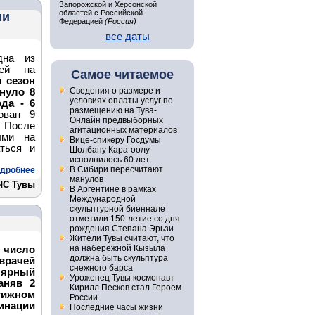
Запорожской и Херсонской
областей с Российской
ии
Федерацией
(Россия)
все даты
дна из
дей на
Самое читаемое
й сезон
Сведения о размере и
нуло 8
условиях оплаты услуг по
да - 6
размещению на Тува-
ован 9
Онлайн предвыборных
 После
агитационных материалов
ыми на
Вице-спикеру Госдумы
ться и
Шолбану Кара-оолу
исполнилось 60 лет
В Сибири пересчитают
дробнее
манулов
ЧС Тувы
В Аргентине в рамках
Международной
скульптурной биеннале
отметили 150-летие со дня
рождения Степана Эрьзи
Жители Тувы считают, что
на набережной Кызыла
число
должна быть скульптура
врачей
снежного барса
лярный
Уроженец Тувы космонавт
аняв 2
Кирилл Песков стал Героем
тижном
России
инации
Последние часы жизни