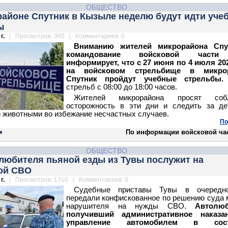
ОБЩЕСТВО
районе Спутник в Кызыле неделю будут идти уче
ы
г.
| Просмотров: 985 | Комментариев: 0
Вниманию жителей микрорайона Спу
командование войсковой части
информирует, что с 27 июня по 4 июля 20
на войсковом стрельбище в микро
Спутник пройдут учебные стрельбы.
стрельб с 08:00 до 18:00 часов.
Жителей микрорайона просят соб
осторожность в эти дни и следить за де
животными во избежание несчастных случаев.
По
По информации войсковой час
ОБЩЕСТВО
любителя пьяной езды из Тувы послужит на
ой СВО
г.
| Просмотров: 1310 | Комментариев: 0
Судебные приставы Тувы в очередн
передали конфискованное по решению суда
нарушителя на нужды СВО.
Автолюб
получивший административное наказа
управление автомобилем в сост