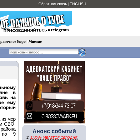
Обратная связь
|
ENGLISH
равочное бюро
|
Мнение
льному
евне в
овь на
же ему
торый
 из мер
ам СВО.
района
Анонс событий
я по 9
1)
ЗАКАНЧИВАЕТСЯ СЕГОДНЯ
: