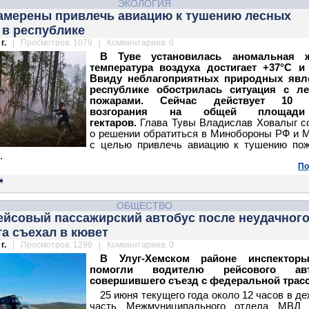
ЭКОЛОГИЯ
намерены привлечь авиацию к тушению лесных
 в республике
г.
| Просмотров: 1079 | Комментариев: 0
В Туве установилась аномальная 
температура воздуха достигает +37°С и
Ввиду неблагоприятных природных явл
республике обострилась ситуация с л
пожарами. Сейчас действует 10 о
возгорания на общей площад
гектаров.
Глава Тувы Владислав Ховалыг с
о решении обратиться в Минобороны РФ и
с целью привлечь авиацию к тушению пож
.
По
ОБЩЕСТВО
ейсовый пассажирский автобус после неудачног
а съехал в кювет
г.
| Просмотров: 1299 | Комментариев: 0
В Улуг-Хемском районе инспекто
помогли водителю рейсового авто
совершившего съезд с федеральной трас
25 июня текущего года около 12 часов в д
часть Межмуниципального отдела МВД 