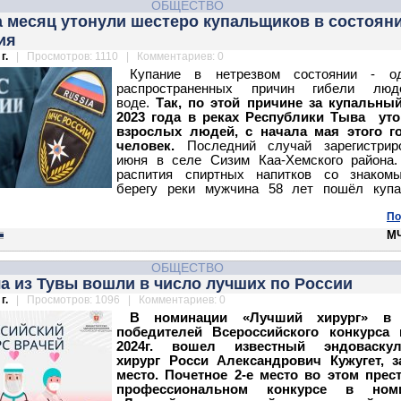
ОБЩЕСТВО
а месяц утонули шестеро купальщиков в состоян
ия
г.
| Просмотров: 1110 | Комментариев: 0
Купание в нетрезвом состоянии - о
распространенных причин гибели лю
воде.
Так, по этой причине за купальны
2023 года в реках Республики Тыва уто
взрослых людей, с начала мая этого го
человек.
Последний случай зарегистрир
июня в селе Сизим Каа-Хемского района.
распития спиртных напитков со знаком
берегу реки мужчина 58 лет пошёл купа
По
М
ОБЩЕСТВО
а из Тувы вошли в число лучших по России
г.
| Просмотров: 1096 | Комментариев: 0
В номинации «Лучший хирург» в 
победителей Всероссийского конкурса 
2024г. вошел известный эндоваску
хирург Росси Александрович Кужугет, з
место. Почетное 2-е место во этом прес
профессиональном конкурсе в ном