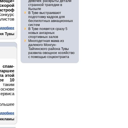
омощи»
девочек: раскрыты детали
странной трагедии в
скорой
Кызыле
астроф
В Туве выстраивают
Конкурс
подготовку кадров для
листов
беспилотных авиационных
систем
дробнее
В Туве появятся сразу 5
новых ангарных
ия Тувы
спортивных залов
Многодетная мама из
далекого Монгун-
Тайгинского района Тувы
развила овощное хозяйство
с помощью соцконтракта
 спам-
аршее
та этой
лее 10
таким
основе
ервиса
ольшее
дробнее
рекламы