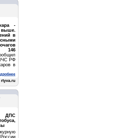
жара -
 выше.
ений в
есными
чагов
и 146
ообщил
 МЧС РФ
аров в
дробнее
rtyva.ru
о
ры ДПС
буса,
сы
ежурную
России