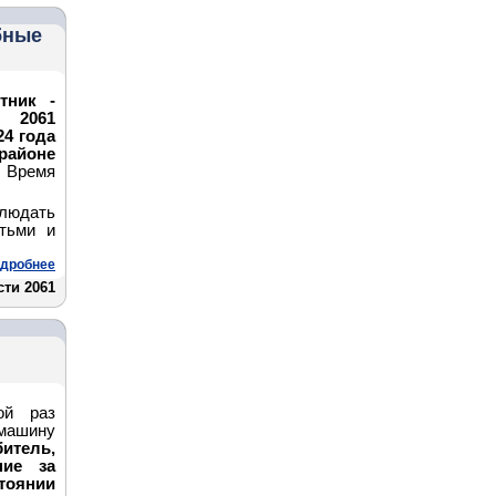
бные
тник -
 2061
24 года
районе
Время
людать
тьми и
дробнее
ти 2061
ой раз
 машину
итель,
ние за
оянии