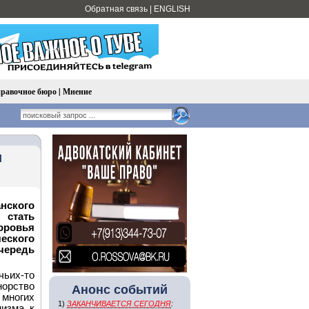
Обратная связь
|
ENGLISH
равочное бюро
|
Мнение
я
кого
 стать
оровья
еского
очередь
чьих-то
норство
Анонс событий
многих
1)
ЗАКАНЧИВАЕТСЯ СЕГОДНЯ
:
низма к