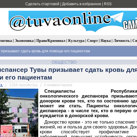
Сделать стартовой
|
Добавить в избранное
|
RSS
литика
|
Экономика
|
Право/Криминал
|
Культура
|
Спорт
|
Наука
|
Личность
|
Сп
призывает сдать кровь для помощи его пациентам
ОБЩЕСТВО
спансер Тувы призывает сдать кровь дл
 его пациентам
г.
| 1204 просмотра | 0 комментариев
Специалисты Республиканс
онкологического диспансера призывают
донором крови тех, кто по состоянию зд
может им стать. Пациенты онкологич
диспансера - в числе тех, кто в первую 
нуждается в донорской крови.
Донорство крови - это не только спасение 
жизней, но и польза для своего здоровья. До
крови способствует профилактике 
заболеваний, повышает устойчивость орга