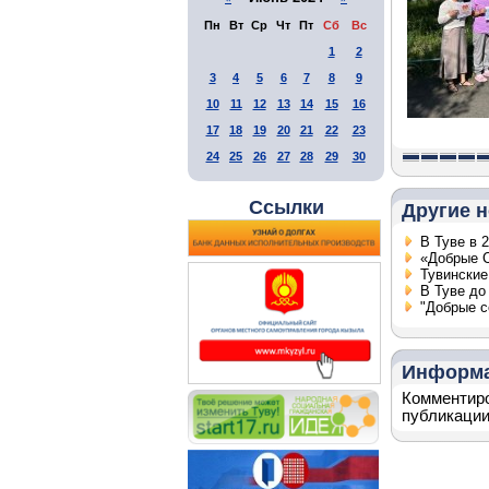
Пн
Вт
Ср
Чт
Пт
Сб
Вс
1
2
3
4
5
6
7
8
9
10
11
12
13
14
15
16
17
18
19
20
21
22
23
24
25
26
27
28
29
30
Ссылки
Другие н
В Туве в 
«Добрые С
Тувинские
В Туве до
"Добрые с
Информ
Комментиро
публикации