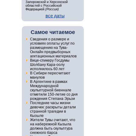
Запорожской и Херсонской
областей с Российской
Федерацией
(Россия)
все даты
Самое читаемое
Сведения о размере и
условиях оплаты услуг по
размещению на Тува-
Онлайн предвыборных
агитационных материалов
Вице-спикеру Госдумы
Шолбану Кара-оолу
исполнилось 60 лет
В Сибири пересчитают
манулов
В Аргентине в рамках
Международной
скульптурной биеннале
отметили 150-летие со дня
рождения Степана Эрьзи
Последние часы жизни
девочек: раскрыты детали
странной трагедии в
Кызыле
Жители Тувы считают, что
на набережной Кызыла
должна быть скульптура
снежного барса