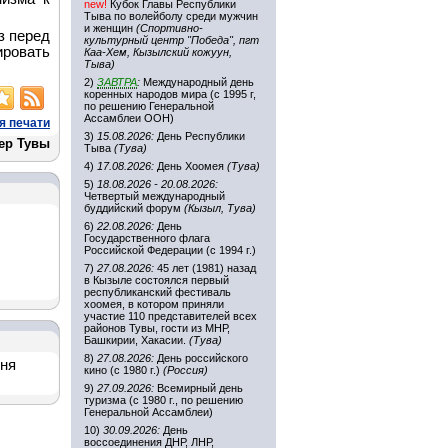
new!
Кубок Главы Республики
Тыва по волейболу среди мужчин
и женщин
(Спортивно-
з перед
культурный центр "Победа", пгт
ировать
Каа-Хем, Кызылский кожуун,
Тыва)
2)
ЗАВТРА
:
Международный день
коренных народов мира (с 1995 г,
по решению Генеральной
Ассамблеи ООН)
я печати
3)
15.08.2026:
День Республики
ер Тувы
Тыва
(Тува)
4)
17.08.2026:
День Хоомея
(Тува)
5)
18.08.2026 - 20.08.2026:
Четвертый международный
буддийский форум
(Кызыл, Тува)
6)
22.08.2026:
День
Государственного флага
Российской Федерации (с 1994 г.)
7)
27.08.2026:
45 лет (1981) назад
в Кызыле состоялся первый
республиканский фестиваль
хоомея, в котором приняли
участие 110 представителей всех
районов Тувы, гости из МНР,
Башкирии, Хакасии.
(Тува)
8)
27.08.2026:
День российского
дня
кино (с 1980 г.)
(Россия)
9)
27.09.2026:
Всемирный день
туризма (с 1980 г., по решению
Генеральной Ассамблеи)
10)
30.09.2026:
День
воссоединения ДНР, ЛНР,