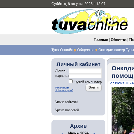
Суббота, 8 августа 2026 г. 13:07
Главная
|
Общество
|
По
Тува-Онлайн
Общество
Онкодиспансер Тувы 
Личный кабинет
Онкоди
Логин:
помощи
пароль:
Чужой компьютер
27 июня 2024 
Регистрация
Забыли пароль?
Анонс событий
Архив новостей
Архив
Июнь 2024
«
»