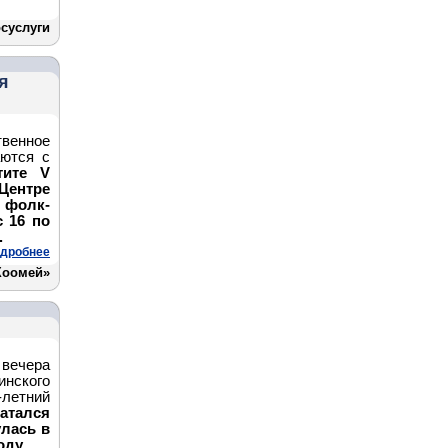
осуслуги
я
твенное
аются с
тите V
Центре
 фолк-
с 16 по
.
дробнее
Хоомей»
 вечера
нского
летний
тался
улась в
оду.