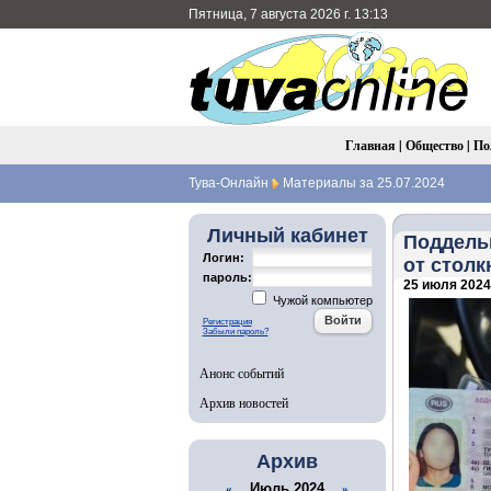
Пятница, 7 августа 2026 г. 13:13
Главная
|
Общество
|
По
Тува-Онлайн
Материалы за 25.07.2024
Личный кабинет
Поддель
Логин:
от стол
пароль:
25 июля 2024 
Чужой компьютер
Регистрация
Забыли пароль?
Анонс событий
Архив новостей
Архив
Июль 2024
«
»