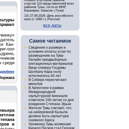
хоомея, в котором приняли
участие 110 представителей всех
районов Тувы, гости из МНР,
Башкирии, Хакасии.
(Тува)
10)
27.08.2026:
День российского
кино (с 1980 г.)
(Россия)
ьтуры
правил
все даты
увинку»
датель
Самое читаемое
ки Кан-
Сведения о размере и
иг-оол
условиях оплаты услуг по
удрено,
размещению на Тува-
чником
Онлайн предвыборных
к среди
агитационных материалов
Вице-спикеру Госдумы
дробнее
Шолбану Кара-оолу
исполнилось 60 лет
Ооржака
В Сибири пересчитают
манулов
В Аргентине в рамках
Международной
скульптурной биеннале
отметили 150-летие со дня
рождения Степана Эрьзи
Жители Тувы считают, что
ьера
на набережной Кызыла
ветлом
должна быть скульптура
тепана
снежного барса
тров и
Уроженец Тувы космонавт
Кирилл Песков стал Героем
льтуры