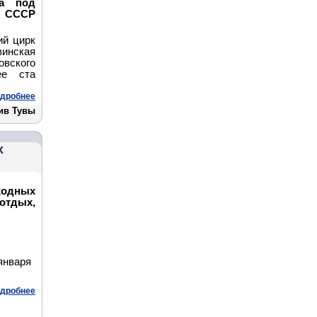
па под
 СССР
ий цирк
инская
вского
ее ста
дробнее
ив Тувы
х
ходных
отдых,
января
дробнее