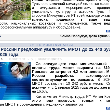
Тувы со съемочной командой является мас
и имиджевым мероприятием, продви
уникальную культуру и историю Тувы. Т
стороны Минкультуры РТ всей команде оказ
всяческая поддержка в виде выде
порта, национальных костюмов и инструментов, также вед
рофессиональную аппаратуру и оборудование.
По
Самба Норбужук, фото Буяна 
ЭКОНОМИКА
/
ФИНАНСЫ
России предложил увеличить МРОТ до 22 440 руб
025 года
г.
| Просмотров: 1799 | Комментариев: 0
Со следующего года минимальный 
оплаты труда может вырасти на 319
Повышение затронет 4,2 млн человек. М
России разработал законопро
соответствующими поправками.
В 202
МРОТ составляет 19 242 руб. в месяц. С
документу, с 1 января 2025 года он должен 
на 16,6%.
Как отметил Министр труда РФ Антон Кот
этого года произошел возврат к ме
ия МРОТ в соотношении с медианной зарплатой
По