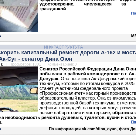
удостоверение, числящееся за д
гражданкой.
По
М
ИНФРАСТРУКТУРА
корить капитальный ремонт дороги А-162 и мост
 Ак-Суг - сенатор Дина Оюн
г.
| Просмотров: 1801 | Комментариев: 0
Сенатор Российской Федерации Дина Оюн
побывала в рабочей командировке в г. Ак-
Довурак.
Она посетила Ак-Довуракский горн
техникум, который по итогам конкурса в 2025
станет участником федерального проекта
«Профессионалитет» как горный производств
образовательный кластер. Она ознакомилась
производственной базой техникума, отметил
дефицит площадей, на которых могут разме
новые лаборатории и мастерские,
обратила 
на необходимость ремонта душевых, туалетов, кухни и стол
.
По
По информации vk.com/dina_oyun, фото Д