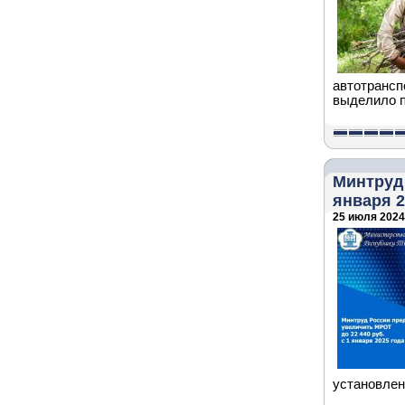
автотранс
выделило п
Минтруд 
января 2
25 июля 2024 
установлен