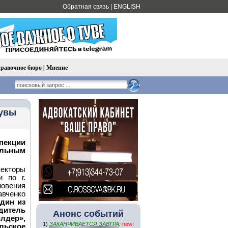
Обратная связь
|
ENGLISH
равочное бюро
|
Мнение
Тувы
пекции
ельным
пекторы
 по г.
вения
авченко
дин из
дитель
Анонс событий
дер»,
1)
ЗАКАНЧИВАЕТСЯ ЗАВТРА
:
new!
льское