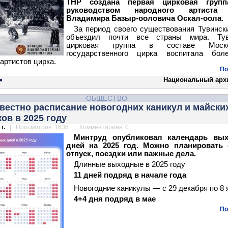
ТНР создана первая цирковая груп
руководством народного артиста
Владимира Базыр-ооловича Оскал-оола.
За период своего существования Тувинск
объездил почти все страны мира. Тув
цирковая группа в составе Моско
государственного цирка воспитала бол
артистов цирка.
По
Национальный арх
ОБЩЕСТВО
вестно расписание новогодних каникул и майски
ов в 2025 году
г.
| Просмотров: 1636 | Комментариев: 0
Минтруд опубликовал календарь вы
дней на 2025 год. Можно планировать 
отпуск, поездки или важные дела.
Длинные выходные в 2025 году
11 дней подряд в начале года
Новогодние каникулы — с 29 декабря по 8 
4+4 дня подряд в мае
По