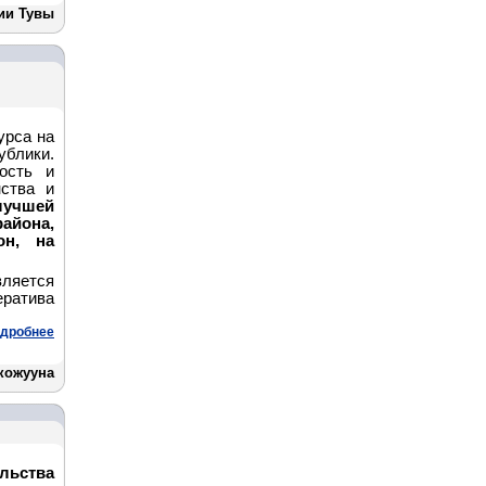
ии Тувы
урса на
ублики.
ость и
нства и
лучшей
района,
он, на
яется
ератива
дробнее
кожууна
льства