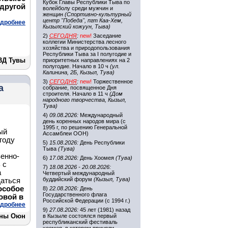
Кубок Главы Республики Тыва по
ругой
волейболу среди мужчин и
женщин
(Спортивно-культурный
центр "Победа", пгт Каа-Хем,
дробнее
Кызылский кожуун, Тыва)
2)
СЕГОДНЯ
:
new!
Заседание
коллегии Министерства лесного
хозяйства и природопользования
Республики Тыва за I полугодие и
ВД Тувы
приоритетных направлениях на 2
полугодие. Начало в 10 ч
(ул.
Калинина, 2Б, Кызыл, Тува)
3)
СЕГОДНЯ
:
new!
Торжественное
а
собрание, посвященное Дня
строителя. Начало в 11 ч
(Дом
народного творчества, Кызыл,
Тува)
4)
09.08.2026:
Международный
день коренных народов мира (с
1995 г, по решению Генеральной
ый
Ассамблеи ООН)
 году
5)
15.08.2026:
День Республики
Тыва
(Тува)
енно-
6)
17.08.2026:
День Хоомея
(Тува)
 с
7)
18.08.2026 - 20.08.2026:
а
Четвертый международный
буддийский форум
(Кызыл, Тува)
щаться
особое
8)
22.08.2026:
День
Государственного флага
овой в
Российской Федерации (с 1994 г.)
дробнее
9)
27.08.2026:
45 лет (1981) назад
ины Оюн
в Кызыле состоялся первый
республиканский фестиваль