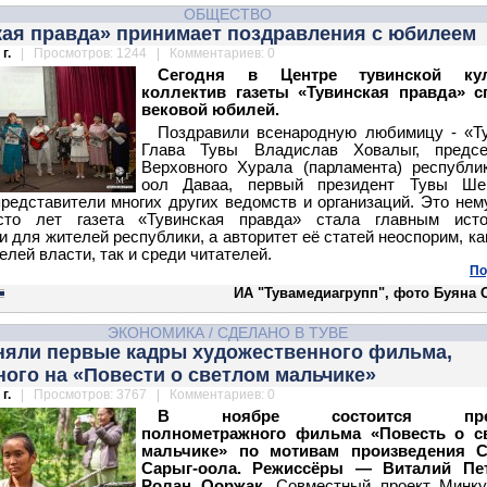
ОБЩЕСТВО
кая правда» принимает поздравления с юбилеем
г.
| Просмотров: 1244 | Комментариев: 0
Сегодня в Центре тувинской кул
коллектив газеты «Тувинская правда» с
вековой юбилей.
Поздравили всенародную любимицу - «Т
Глава Тувы Владислав Ховалыг, предсе
Верховного Хурала (парламента) республи
оол Даваа, первый президент Тувы Шер
редставители многих других ведомств и организаций. Это нем
то лет газета «Тувинская правда» стала главным исто
 для жителей республики, а авторитет её статей неоспорим, ка
елей власти, так и среди читателей.
По
ИА "Тувамедиагрупп", фото Буяна 
ЭКОНОМИКА
/
СДЕЛАНО В ТУВЕ
сняли первые кадры художественного фильма,
ого на «Повести о светлом мальчике»
г.
| Просмотров: 3767 | Комментариев: 0
В ноябре состоится прем
полнометражного фильма «Повесть о с
мальчике» по мотивам произведения С
Сарыг-оола. Режиссёры — Виталий Пе
Ролан Ооржак.
Совместный проект Минку