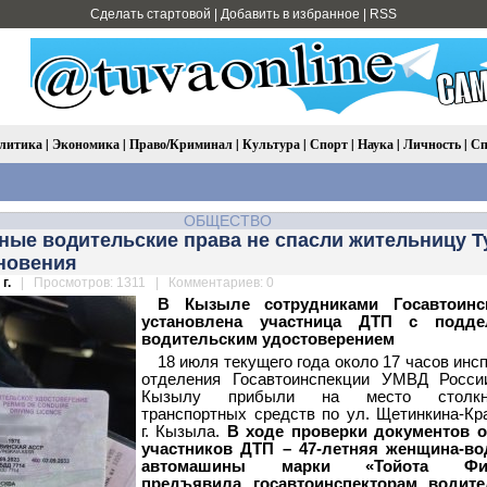
Сделать стартовой
|
Добавить в избранное
|
RSS
литика
|
Экономика
|
Право/Криминал
|
Культура
|
Спорт
|
Наука
|
Личность
|
Сп
ОБЩЕСТВО
ные водительские права не спасли жительницу 
кновения
г.
| Просмотров: 1311 | Комментариев: 0
В Кызыле сотрудниками Госавтоинс
установлена участница ДТП с подд
водительским удостоверением
18 июля текущего года около 17 часов инс
отделения Госавтоинспекции УМВД России
Кызылу прибыли на место столкно
транспортных средств по ул. Щетинкина-Кр
г. Кызыла.
В ходе проверки документов о
участников ДТП – 47-летняя женщина-во
автомашины марки «Тойота Фил
предъявила госавтоинспекторам водите