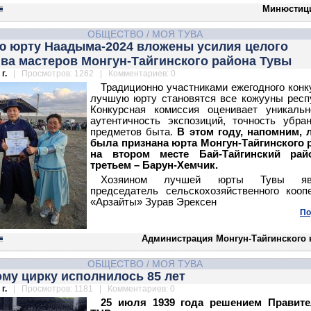
Минюстиц
ОБЩЕСТВО
/
МОЯ ТУВА
ю юрту Наадыма-2024 вложены усилия целого
ва мастеров Монгун-Тайгинского района Тувы
г.
| Просмотров: 1262 | Комментариев: 0
Традиционно участниками ежегодного конк
лучшую юрту становятся все кожууны респ
Конкурсная комиссия оценивает уникальн
аутентичность экспозиций, точность убра
предметов быта.
В этом году, напомним, 
была признана юрта Монгун-Тайгинского 
на втором месте Бай-Тайгинский рай
третьем – Барун-Хемчик.
Хозяином лучшей юрты Тувы явл
председатель сельскохозяйственного кооп
«Арзайты» Зурав Эрексен
По
Администрация Монгун-Тайгинского 
ОБЩЕСТВО
/
МОЯ ТУВА
му цирку исполнилось 85 лет
г.
| Просмотров: 1181 | Комментариев: 0
25 июля 1939 года решением Правите