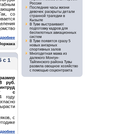
России
штабным
Последние часы жизни
гающим
девочек: раскрыты детали
ак, со
странной трагедии в
ывается
Кызыле
ления
В Туве выстраивают
омство
подготовку кадров для
беспилотных авиационных
систем
дробнее
В Туве появятся сразу 5
Ооржака
новых ангарных
спортивных залов
Многодетная мама из
далекого Монгун-
 с 1
Тайгинского района Тувы
развила овощное хозяйство
с помощью соцконтракта
размер
8 руб.
интруд
ект с
4 году
огласно
вырасти
яков, с
тодике
дробнее