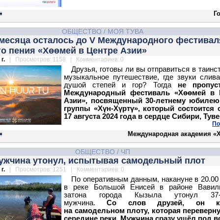
Г
ОБЩЕСТВО
/
МОЯ ТУВА
месяца осталось до V Международного фестивал
о пения «Хөөмей в Центре Азии»
г.
| Просмотров: 1158 | Комментариев: 0
Друзья, готовы ли вы отправиться в таинс
музыкальное путешествие, где звуки слив
душой степей и гор? Тогда
не пропус
Международный фестиваль «Хөөмей в 
Азии», посвященный 30-летнему юбилею
группы «Хүн-Хүртү», который состоится 
17 августа 2024 года в сердце Сибири, Туве
По
Международная академия «
ОБЩЕСТВО
/
ЧП
мужчина утонул, испытывая самодельный плот
г.
| Просмотров: 1251 | Комментариев: 0
По оперативным данным, накануне в 20.00
в реке Большой Енисей в районе Вавили
затона города Кызыла утонул 37-
мужчина.
Со слов друзей, он ка
на самодельном плоту, которая переверн
середине реки. Мужчина сразу ушёл под в