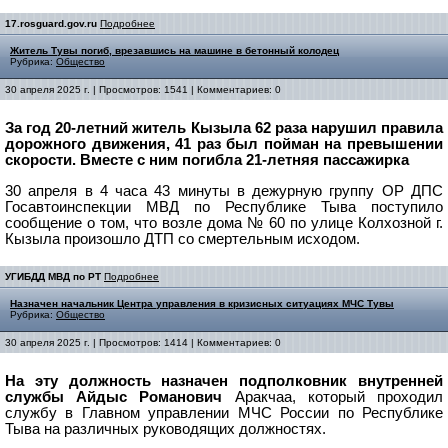
17.rosguard.gov.ru
Подробнее
Житель Тувы погиб, врезавшись на машине в бетонный колодец
Рубрика:
Общество
30 апреля 2025 г. | Просмотров: 1541 | Комментариев: 0
За год 20-летний житель Кызыла 62 раза нарушил правила
дорожного движения, 41 раз был пойман на превышении
скорости. Вместе с ним погибла 21-летняя пассажирка
30 апреля в 4 часа 43 минуты в дежурную группу ОР ДПС
Госавтоинспекции МВД по Республике Тыва поступило
сообщение о том, что возле дома № 60 по улице Колхозной г.
Кызыла произошло ДТП со смертельным исходом.
УГИБДД МВД по РТ
Подробнее
Назначен начальник Центра управления в кризисных ситуациях МЧС Тувы
Рубрика:
Общество
30 апреля 2025 г. | Просмотров: 1414 | Комментариев: 0
На эту должность назначен подполковник внутренней
службы Айдыс Романович
Аракчаа
, который проходил
службу в Главном управлении МЧС России по Республике
Тыва на различных руководящих должностях.