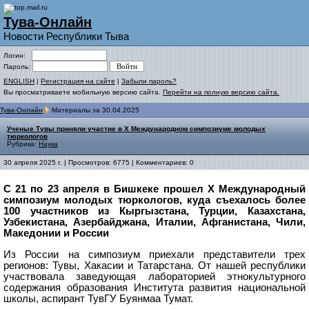
Тува-Онлайн
Новости Республики Тыва
Логин:
Пароль:
ENGLISH
|
Регистрация на сайте
|
Забыли пароль?
Вы просматриваете мобильную версию сайта.
Перейти на полную версию сайта.
Тува-Онлайн
Материалы за 30.04.2025
Ученые Тувы приняли участие в X Международном симпозиуме молодых
тюркологов
Рубрика:
Наука
30 апреля 2025 г. | Просмотров: 6775 | Комментариев: 0
С 21 по 23 апреля в Бишкеке прошел X Международный
симпозиум молодых тюркологов, куда съехалось более
100 участников из Кыргызстана, Турции, Казахстана,
Узбекистана, Азербайджана, Италии, Афганистана, Чили,
Македонии и России
Из России на симпозиум приехали представители трех
регионов: Тувы, Хакасии и Татарстана. От нашей республики
участвовала заведующая лабораторией этнокультурного
содержания образования Института развития национальной
школы, аспирант ТувГУ Буянмаа Тумат.