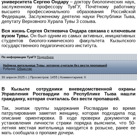
университета Сергею Ондару
– доктору биологических наук,
заслуженному профессору ТувГУ, Почётному работнику
высшего профессионального образования Российской
Федерации, Заслуженному деятелю науки Республики Тыва,
депутату Верховного Хурала Тувы 3 созыва.
Вся жизнь Сергея Октяевича Ондара связана с ключевым
вузом Тувы.
Он был одним из самых активных, инициативных
студентов биолого-химического факультета Кызылского
государственного педагогического института.
По информации ТувГУ
Подробнее
Найдена жительница Тувы, которую считали без вести пропавшей
Рубрика:
Общество
30 апреля 2025 г. | Просмотров: 1455 | Комментариев: 0
В Кызыле сотрудники вневедомственной охраны
Управления Росгвардии по Республике Тыва нашли
гражданку, которая считалась без вести пропавшей.
Так, экипаж группы задержания Росгвардии во время
патрулирования заметил женщину, которая подходила под
описание ориентировки. В ходе проверки документов и
установления личности стражи порядка выяснили, что 50-
летняя местная жительница находится в розыске, ранее ее
мать сообщала о пропаже дочери.