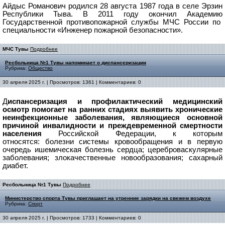
Айдыс Романович родился 28 августа 1987 года в селе Эрзин
Республики Тыва. В 2011 году окончил Академию
Государственной противопожарной службы МЧС России по
специальности «Инженер пожарной безопасности».
МЧС Тувы
Подробнее
Ресбольница №1 Тувы напоминает о диспансеризации
Рубрика:
Общество
30 апреля 2025 г. | Просмотров: 1361 | Комментариев: 0
Д
испансеризация и профилактический медицинский
осмотр помогает на ранних стадиях выявить хронические
неинфекционные заболевания, являющиеся основной
причиной инвалидности и преждевременной смертности
населения
Российской Федерации, к которым
относятся:
болезни системы кровообращения и в первую
очередь ишемическая болезнь сердца; цереброваскулярные
заболевания; злокачественные новообразования; сахарный
диабет.
Ресбольница №1 Тувы
Подробнее
Министерство спорта Тувы приглашает на утренние зарядки на свежем воздухе
Рубрика:
Спорт
30 апреля 2025 г. | Просмотров: 1733 | Комментариев: 0