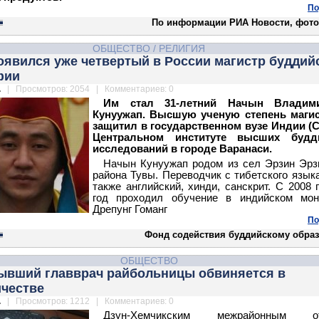
По
По информации РИА Новости, фото 
ОБЩЕСТВО
/
РЕЛИГИЯ
оявился уже четвертый в России магистр буддий
фии
.
| Просмотров: 2054 | Комментариев: 0
Им стал 31-летний Начын Владим
Кунуужап. Высшую ученую степень магис
защитил в государственном вузе Индии (C
Центральном институте высших будд
исследований в городе Варанаси.
Начын Кунуужап родом из сел Эрзин Эрз
района Тувы. Переводчик с тибетского языка
также английский, хинди, санскрит. С 2008 
год проходил обучение в индийском мон
Дрепунг Гоманг
По
Фонд содействия буддийскому обра
ОБЩЕСТВО
бывший главврач райбольницы обвиняется в
честве
.
| Просмотров: 1212 | Комментариев: 0
Дзун-Хемчикским межрайонным от