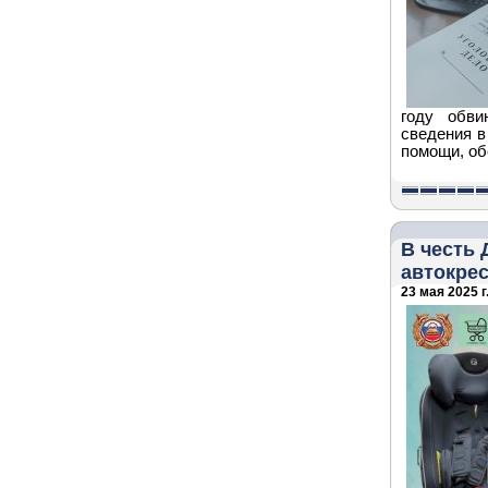
году обви
сведения в
помощи, об
В честь 
автокре
23 мая 2025 г