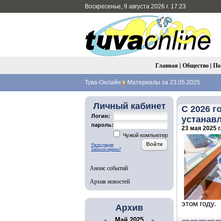
Воскресенье, 9 августа 2026 г. 17:23
Главная
|
Общество
|
По
Тува-Онлайн
Материалы за 23.05.2025
Личный кабинет
С 2026 г
Логин:
устанав
пароль:
23 мая 2025 г
Чужой компьютер
Регистрация
Забыли пароль?
Анонс событий
Архив новостей
этом году.
Архив
Май 2025
«
»