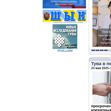
другие ссылки
Тува в 
23 мая 2025 г
просроче
кредитных