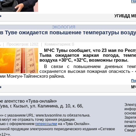
По
УГИБДД М
ЭКОЛОГИЯ
 в Туве ожидается повышение температуры возду
.
| Просмотров: 1202 | Комментариев: 0
МЧС Тувы сообщает, что 23 мая по Рес
Тыва ожидается жаркая погода, темпе
воздуха +30°С, +32°С, возможны грозы.
В связи с повышением дневных темп
сохраняется высокая пожарная опасность - 
рии Монгун-Тайгинского района.
По
М
е агентство «Тува-онлайн»
Элект
а, г. Кызыл, ул. Калинина, д. 10, к. 66,
инфор
основа
» с указанием URL: www.tuvaonline.ru обязательна.
Зарег
могут не отражать точку зрения редакции.
печат
лько с оформлением
гиперссылки
на «Тува-Онлайн».
комму
нной продукции электронного периодического издания «Сетевое
Свидет
«12+».