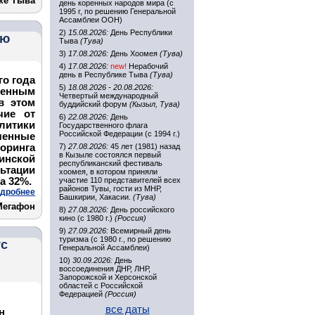
ке Тыва
день коренных народов мира (с
1995 г, по решению Генеральной
Ассамблеи ООН)
2)
15.08.2026:
День Республики
ию
Тыва
(Тува)
3)
17.08.2026:
День Хоомея
(Тува)
4)
17.08.2026:
new!
Нерабочий
день в Республике Тыва
(Тува)
о года
5)
18.08.2026 - 20.08.2026:
женным
Четвертый международный
в этом
буддийский форум
(Кызыл, Тува)
чие от
6)
22.08.2026:
День
литики
Государственного флага
Российской Федерации (с 1994 г.)
ченные
оринга
7)
27.08.2026:
45 лет (1981) назад
в Кызыле состоялся первый
инской
республиканский фестиваль
ьтации
хоомея, в котором приняли
а 32%.
участие 110 представителей всех
районов Тувы, гости из МНР,
дробнее
Башкирии, Хакасии.
(Тува)
Мегафон
8)
27.08.2026:
День российского
кино (с 1980 г.)
(Россия)
9)
27.09.2026:
Всемирный день
туризма (с 1980 г., по решению
ус
Генеральной Ассамблеи)
10)
30.09.2026:
День
воссоединения ДНР, ЛНР,
Запорожской и Херсонской
областей с Российской
Федерацией
(Россия)
все даты
н