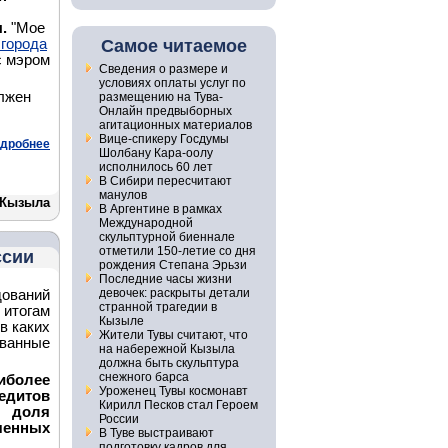
ы.
"Мое
города
Самое читаемое
с мэром
Сведения о размере и
условиях оплаты услуг по
лжен
размещению на Тува-
Онлайн предвыборных
агитационных материалов
Вице-спикеру Госдумы
дробнее
Шолбану Кара-оолу
исполнилось 60 лет
В Сибири пересчитают
манулов
 Кызыла
В Аргентине в рамках
Международной
скульптурной биеннале
отметили 150-летие со дня
ссии
рождения Степана Эрьзи
Последние часы жизни
девочек: раскрыты детали
ований
странной трагедии в
итогам
Кызыле
в каких
Жители Тувы считают, что
ванные
на набережной Кызыла
должна быть скульптура
снежного барса
иболее
Уроженец Тувы космонавт
едитов
Кирилл Песков стал Героем
 доля
России
ченных
В Туве выстраивают
подготовку кадров для