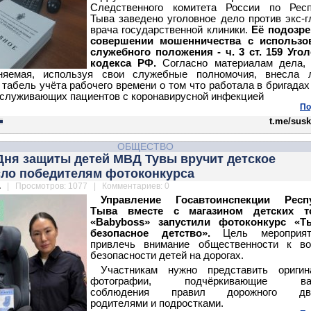
Следственного комитета России по Респ
Тыва заведено уголовное дело против экс-г
врача государственной клиники.
Её подозре
совершении мошенничества с использо
служебного положения - ч. 3 ст. 159 Уго
кодекса РФ.
Согласно материалам дела,
няемая, используя свои служебные полномочия, внесла 
 табель учёта рабочего времени о том что работала в бригадах
служивающих пациентов с коронавирусной инфекцией
По
t.me/susk
ОБЩЕСТВО
Дня защиты детей МВД Тувы вручит детское
сло победителям фотоконкурса
.
| Просмотров: 1077 | Комментариев: 0
Управление Госавтоинспекции Респ
Тыва вместе с магазином детских т
«Babyboss» запустили фотоконкурс «Т
безопасное детство».
Цель мероприя
привлечь внимание общественности к во
безопасности детей на дорогах.
Участникам нужно представить оригин
фотографии, подчёркивающие важ
соблюдения правил дорожного дви
родителями и подростками.