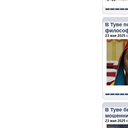
В Туве п
филосо
23 мая 2025 г
В Туве 
мошенни
23 мая 2025 г