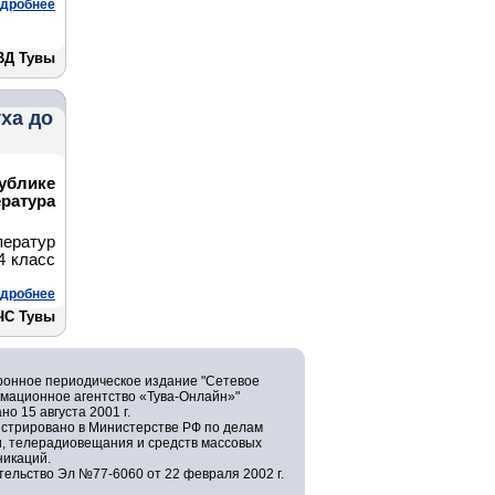
дробнее
ВД Тувы
ха до
публике
ратура
ератур
4 класс
дробнее
ЧС Тувы
ронное периодическое издание "Сетевое
мационное агентство «Тува-Онлайн»"
но 15 августа 2001 г.
истрировано в Министерстве РФ по делам
и, телерадиовещания и средств массовых
никаций.
ельство Эл №77-6060 от 22 февраля 2002 г.