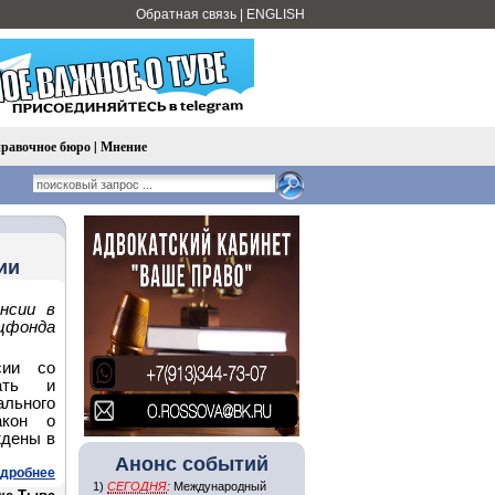
Обратная связь
|
ENGLISH
равочное бюро
|
Мнение
ии
нсии в
цфонда
сии со
вать и
ального
акон о
ждены в
Анонс событий
дробнее
1)
СЕГОДНЯ
:
Международный