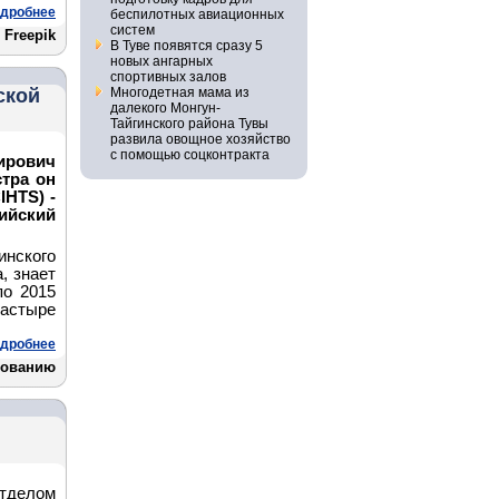
дробнее
беспилотных авиационных
систем
Freepik
В Туве появятся сразу 5
новых ангарных
спортивных залов
ской
Многодетная мама из
далекого Монгун-
Тайгинского района Тувы
развила овощное хозяйство
с помощью соцконтракта
ирович
тра он
IHTS) -
ийский
инского
, знает
по 2015
астыре
дробнее
зованию
делом