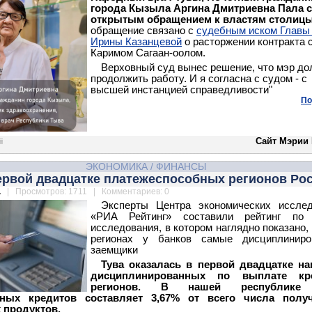
города Кызыла Аргина Дмитриевна Пала с
открытым обращением к властям столиц
обращение связано с
судебным иском Главы 
Ирины Казанцевой
о расторжении контракта 
Каримом Сагаан-оолом.
Верховный суд вынес решение, что мэр до
продолжить работу. И я согласна с судом - с
высшей инстанцией справедливости"
По
Сайт Мэрии
ЭКОНОМИКА
/
ФИНАНСЫ
первой двадцатке платежеспособных регионов Ро
.
| Просмотров: 1711 | Комментариев: 0
Эксперты Центра экономических исслед
«РИА Рейтинг» составили рейтинг по 
исследования, в котором наглядно показано, 
регионах у банков самые дисциплиниро
заемщики
Тува оказалась в первой двадцатке на
дисциплинированных по выплате кр
регионов. В нашей республике
нных кредитов составляет 3,67% от всего числа полу
 продуктов.