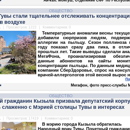
Ай-кыс Монгуш, Отделение СФР по Республи
ОБЩЕСТВО
Тувы стали тщательнее отслеживать концентрац
в воздухе
.
| Просмотров: 1222 | Комментариев: 0
Температурные аномалии весны текущег
добавили сюрпризов людям, подвер
аллергии на пыльцу. Сезон поллиноза 
году показал сразу два пика, в отли
прошлых лет. Такие выводы сделали ана
МегаФона, проанализировав обезли
данные абонентов на сайты монит
концентрации пыльцы. По данным медиц
компании СберЗдоровье, спрос на консул
врачей-аллергологов этой весной вырос н
По
Мегафон, фото пресс-службы 
ОБЩЕСТВО
й гражданин Кызыла призвала депутатский корп
 слаженно с Мэрией столицы Тувы в интересах
.
| Просмотров: 17419 | Комментариев: 0
В мэрию города Кызыла обратилась
Народный врач Тувы, Почетный граждани