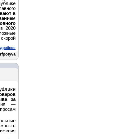
ублике
лавного
вают в
ванием
ловного
 в 2020
ложные
 скорой
дробнее
rfpotyva
ублики
оваров
ыва за
тия —
просам
альные
ность
жения