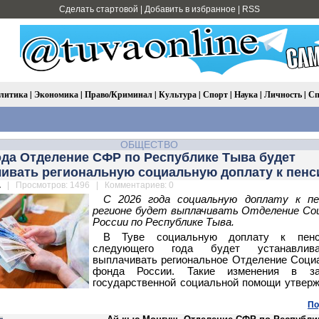
Сделать стартовой
|
Добавить в избранное
|
RSS
литика
|
Экономика
|
Право/Криминал
|
Культура
|
Спорт
|
Наука
|
Личность
|
Сп
ОБЩЕСТВО
ода Отделение СФР по Республике Тыва будет
ливать региональную социальную доплату к пенс
.
| Просмотров: 1496 | Комментариев: 0
С 2026 года социальную доплату к пе
регионе будет выплачивать Отделение Со
России по Республике Тыва.
В Туве социальную доплату к пен
следующего года будет устанавли
выплачивать региональное Отделение Соци
фонда России. Такие изменения в з
государственной социальной помощи утвер
По