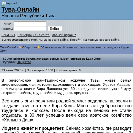
Тува-Онлайн
Новости Республики Тыва
Логин:
Пароль:
ENGLISH
|
Регистрация на сайте
|
Забыли пароль?
Вы просматриваете мобильную версию сайта.
Перейти на полную версию сайта.
Тува-Онлайн
Общество
60 лет вместе: бриллиантовая семья животноводов из Кара-
Холя
60 лет вместе: бриллиантовая семья животноводов из Кара-Холя
Рубрика:
Общество
23 июля 2025 г. | Просмотров: 1088 | Комментариев: 0
В живописном Бай-Тайгинском кожууне Тувы живет семья
животноводов, чья история вдохновляет и восхищает.
Хертек Маадыр-
оол Амырсатович и Бира Дашовна уже 60 лет идут по жизни рука об руку,
сохраняя любовь, трудолюбие и мудрость предков.
Все жизнь они посвятили родной земле: родились, выросли и
создали семью в селе Кара-Холь. Много лет добросовестно
трудились в колхозе. После выхода на пенсию не стали
отдыхать, а 30 лет успешно вели своё аратское хозяйство
«Халыыр Даш».
Их дело живёт и процветает.
Сейчас хозяйство, где разводят