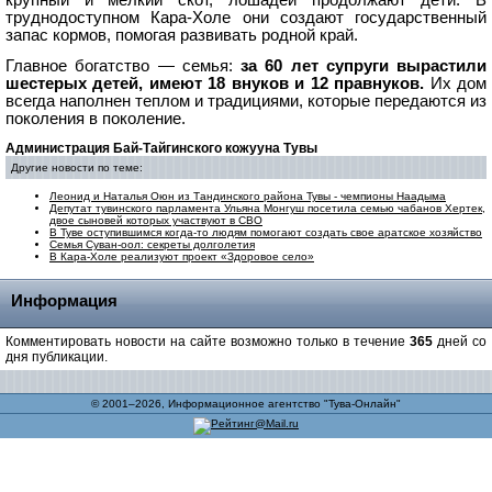
крупный и мелкий скот, лошадей продолжают дети. В
труднодоступном Кара-Холе они создают государственный
запас кормов, помогая развивать родной край.
Главное богатство — семья:
за 60 лет супруги вырастили
шестерых детей, имеют 18 внуков и 12 правнуков.
Их дом
всегда наполнен теплом и традициями, которые передаются из
поколения в поколение.
Администрация Бай-Тайгинского кожууна Тувы
Другие новости по теме:
Леонид и Наталья Оюн из Тандинского района Тувы - чемпионы Наадыма
Депутат тувинского парламента Ульяна Монгуш посетила семью чабанов Хертек,
двое сыновей которых участвуют в СВО
В Туве оступившимся когда-то людям помогают создать свое аратское хозяйство
Семья Суван-оол: секреты долголетия
В Кара-Холе реализуют проект «Здоровое село»
Информация
Комментировать новости на сайте возможно только в течение
365
дней со
дня публикации.
© 2001–2026, Информационное агентство "Тува-Онлайн"