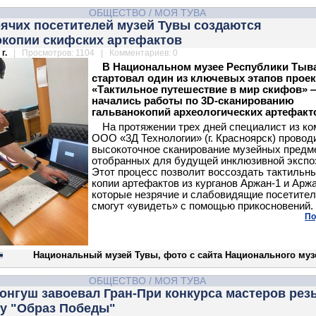
ОБЩЕСТВО
/
МОЯ ТУВА
рячих посетителей музей Тувы создаются
окопии скифских артефактов
г.
| Просмотров: 1104 | Комментариев: 0
В Национальном музее Республики Тыв
стартовал один из ключевых этапов проек
«Тактильное путешествие в мир скифов» 
начались работы по 3D-сканированию
гальванокопий археологических артефакт
На протяжении трех дней специалист из к
ООО «3Д Технологии» (г. Красноярск) провод
высокоточное сканирование музейных предм
отобранных для будущей инклюзивной экспо
Этот процесс позволит воссоздать тактильн
копии артефактов из курганов Аржан-1 и Аржа
которые незрячие и слабовидящие посетите
смогут «увидеть» с помощью прикосновений.
По
Национальный музей Тувы, фото с сайта Национального муз
ОБЩЕСТВО
/
МОЯ ТУВА
онгуш завоевал Гран-При конкурса мастеров рез
ву "Образ Победы"