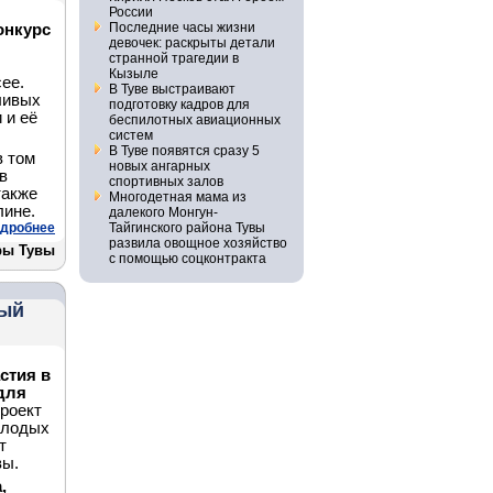
России
Последние часы жизни
онкурс
девочек: раскрыты детали
странной трагедии в
Кызыле
ее.
В Туве выстраивают
ливых
подготовку кадров для
 и её
беспилотных авиационных
систем
В Туве появятся сразу 5
в том
новых ангарных
в
спортивных залов
также
Многодетная мама из
лине.
далекого Монгун-
дробнее
Тайгинского района Тувы
развила овощное хозяйство
ры Тувы
с помощью соцконтракта
вый
стия в
 для
роект
молодых
т
вы.
,