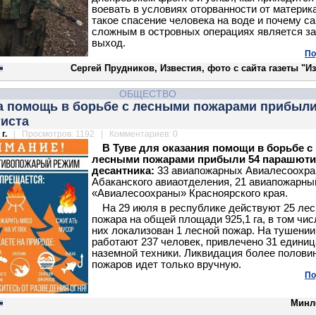
воевать в условиях оторванности от материка
такое спасение человека на воде и почему с
сложным в островных операциях является за
выход.
По
Сергей Прудников, Известия, фото с сайта газеты "И
ОБЩЕСТВО
на помощь в борьбе с лесными пожарами прибыли
иста
г.
| Просмотров: 1192 | Комментариев: 0
В Туве для оказания помощи в борьбе с
лесными пожарами
прибыли 54 парашюти
десантника:
33 авиапожарных Авиалесоохр
Абаканского авиаотделения, 21 авиапожарн
«Авиалесоохраны» Красноярского края.
На 29 июля в республике действуют 25 ле
пожара на общей площади 925,1 га, в том чис
них локализован 1 лесной пожар. На тушении
работают 237 человек, привлечено 31 единиц
наземной техники. Ликвидация более полови
пожаров идет только вручную.
По
Минл