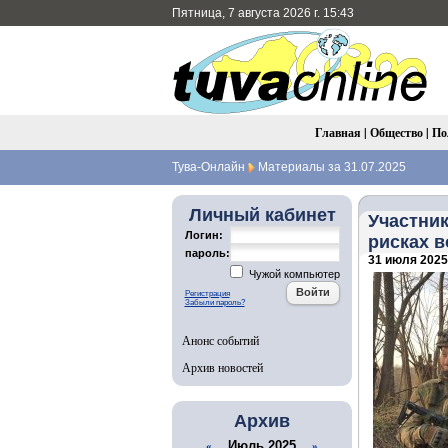
Пятница, 7 августа 2026 г. 15:43
Главная
|
Общество
|
По
Тува-Онлайн
Материалы за 31.07.2025
Личный кабинет
Участник
Логин:
рисках 
пароль:
31 июля 2025 
Чужой компьютер
Регистрация
Забыли пароль?
Анонс событий
Архив новостей
Архив
Июль 2025
«
»