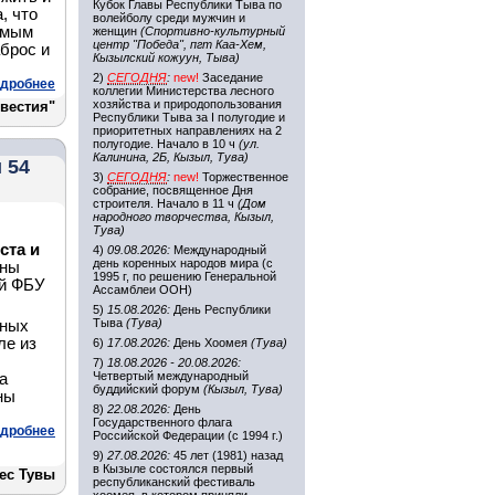
Кубок Главы Республики Тыва по
, что
волейболу среди мужчин и
амым
женщин
(Спортивно-культурный
центр "Победа", пгт Каа-Хем,
брос и
Кызылский кожуун, Тыва)
2)
СЕГОДНЯ
:
new!
Заседание
дробнее
коллегии Министерства лесного
хозяйства и природопользования
звестия"
Республики Тыва за I полугодие и
приоритетных направлениях на 2
полугодие. Начало в 10 ч
(ул.
Калинина, 2Б, Кызыл, Тува)
 54
3)
СЕГОДНЯ
:
new!
Торжественное
собрание, посвященное Дня
строителя. Начало в 11 ч
(Дом
народного творчества, Кызыл,
Тува)
ста и
4)
09.08.2026:
Международный
день коренных народов мира (с
аны
1995 г, по решению Генеральной
ый ФБУ
Ассамблеи ООН)
5)
15.08.2026:
День Республики
Тыва
(Тува)
сных
ле из
6)
17.08.2026:
День Хоомея
(Тува)
7)
18.08.2026 - 20.08.2026:
Четвертый международный
а
буддийский форум
(Кызыл, Тува)
ны
8)
22.08.2026:
День
Государственного флага
дробнее
Российской Федерации (с 1994 г.)
9)
27.08.2026:
45 лет (1981) назад
в Кызыле состоялся первый
ес Тувы
республиканский фестиваль