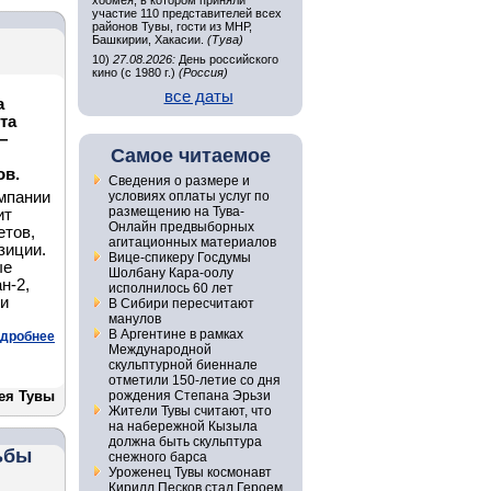
хоомея, в котором приняли
участие 110 представителей всех
районов Тувы, гости из МНР,
Башкирии, Хакасии.
(Тува)
10)
27.08.2026:
День российского
кино (с 1980 г.)
(Россия)
все даты
а
та
—
Самое читаемое
ов.
Сведения о размере и
омпании
условиях оплаты услуг по
размещению на Тува-
ит
Онлайн предвыборных
етов,
агитационных материалов
зиции.
Вице-спикеру Госдумы
ые
Шолбану Кара-оолу
н-2,
исполнилось 60 лет
ли
В Сибири пересчитают
манулов
В Аргентине в рамках
дробнее
Международной
скульптурной биеннале
отметили 150-летие со дня
ея Тувы
рождения Степана Эрьзи
Жители Тувы считают, что
на набережной Кызыла
должна быть скульптура
ьбы
снежного барса
Уроженец Тувы космонавт
Кирилл Песков стал Героем