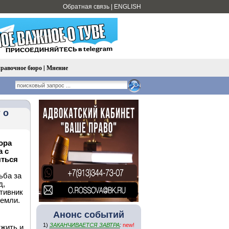
Обратная связь
|
ENGLISH
равочное бюро
|
Мнение
 о
ора
а с
ыться
ьба за
д,
тивник
земли.
Анонс событий
1)
ЗАКАНЧИВАЕТСЯ ЗАВТРА
:
new!
 жить и