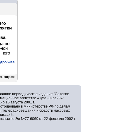
его
зятки
ва.
да по
рной
нного
дробнее
сноярск
ронное периодическое издание "Сетевое
мационное агентство «Тува-Онлайн»"
но 15 августа 2001 г.
истрировано в Министерстве РФ по делам
и, телерадиовещания и средств массовых
никаций.
ельство Эл №77-6060 от 22 февраля 2002 г.