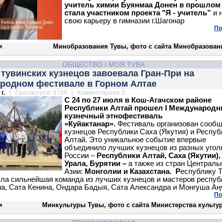
учитель химии Буянмаа Донен в прошлом
стала участником проекта "Я - учитель”
и 
свою карьеру в гимназии г.Шагонар
По
Минобразования Тувы, фото с сайта Минобразован
ОБЩЕСТВО
/
МОЯ ТУВА
тувинских кузнецов завоевала Гран-При на
родном фестивале в Горном Алтае
г.
| Просмотров: 8704 | Комментариев: 0
С 24 по 27 июля в Кош-Агачском районе
Республики Алтай прошел I Международ
кузнечный этнофестиваль
«Куйактанар».
Фестиваль организован сооб
кузнецов Республики Саха (Якутия) и Респуб
Алтай. Это уникальное событие впервые
объединило лучших кузнецов из разных угол
России –
Республики Алтай, Саха (Якутии)
Урала, Бурятии –
а также из стран Централь
Азии:
Монголии и Казахстана. Р
еспублику 
ла сильнейшая команда из лучших кузнецов и мастеров респуб
а, Сата Кенина, Ондара Бадыя, Сата Александра и Монгуша Аң
По
Минкультуры Тувы, фото с сайта Министерства культу