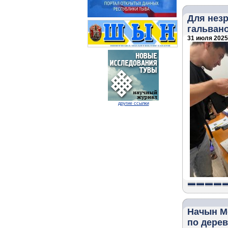
Для нез
гальван
31 июля 2025 
другие ссылки
Начын М
по дере