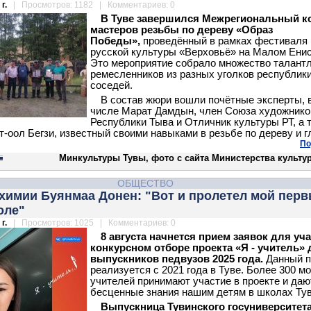
г.
| Просмотров: 1182 | Комментариев: 0
В Туве завершился Межрегиональный к
мастеров резьбы по дереву «Образ
Победы»,
проведённый в рамках
фестиваля
русской культуры «Верховьё» на Малом Енис
Это мероприятие собрало множество талант
ремесленников из разных уголков республики
соседей.
В состав жюри вошли почётные эксперты, 
числе Марат Дамдын, член Союза художнико
Республики Тыва и Отличник культуры РТ, а 
т-оол Бегзи, известный своими навыками в резьбе по дереву и г
По
Минкультуры Тувы, фото с сайта Министерства культу
ОБЩЕСТВО
химии Буянмаа Донен: "Вот и пролетел мой пер
оле"
г.
| Просмотров: 1025 | Комментариев: 0
8 августа начнется прием заявок для уча
конкурсном отборе проекта «Я - учитель»
выпускников педвузов 2025 года.
Данный п
реализуется с 2021 года в Туве. Более 300 
учителей принимают участие в проекте и даю
бесценные знания нашим детям в школах Ту
Выпускница Тувинского госуниверситета