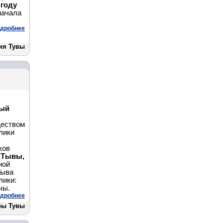
 году
начала
дробнее
ия Тувы
ный
ществом
лики
ков
, Тывы,
ной
Тыва
лики:
чы.
дробнее
ры Тувы