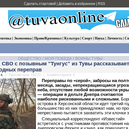
Сделать стартовой
|
Добавить в избранное
|
RSS
литика
|
Экономика
|
Право/Криминал
|
Культура
|
Спорт
|
Наука
|
Личность
|
Сп
ОБЩЕСТВО
/
МОЯ ПОБЕДА
/
ВОИНЫ ТУВЫ
 СВО с позывным "Тунгус" из Тувы рассказывает
водных переправ
г.
| Просмотров: 16270 | Комментариев: 0
Переправы по «серой», забросы на полт
месяца, засады, непрекращающаяся угроз
неба, отсутствие любой возможности укр
— операции в дельте Днепра считаются
наиболее рискованными и сложными.
Бор
острова в Херсонской области идет третий го
большинство из них принадлежат нам, но про
непрестанно пытается захватить эти клочки 
Специальный корреспондент «Известий»
встретился с участниками противостояния на
днепровском фронте и узнал, как приходится