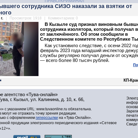
ПРАВО/КРИМИНАЛ
ывшего сотрудника СИЗО наказали за взятки от
ного
г.
| Просмотров: 1918 | Комментариев: 0
В Кызыле суд признал виновным бывш
сотрудника изолятора, который получал в
от заключённого. Об этом сообщили в
Следственном комитете по Республике Ты
Как установило следствие, с осени 2022 го
февраль 2023 года младший инспектор дежу
службы регулярно получал деньги от осуждё
— всего более 80 тысяч рублей.
По
КП-Кра
е агентство «Тува-онлайн»
Элект
а, г. Кызыл, ул. Калинина, д. 10, к. 66,
инфор
основа
» с указанием URL: www.tuvaonline.ru обязательна.
Зарег
могут не отражать точку зрения редакции.
печат
лько с оформлением
гиперссылки
на «Тува-Онлайн».
комму
нной продукции электронного периодического издания «Сетевое
Свидет
«12+».