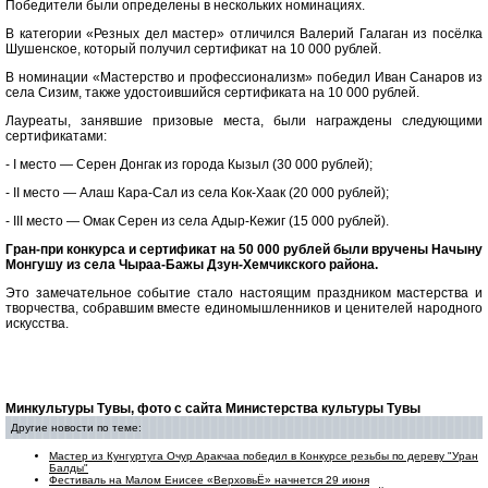
Победители были определены в нескольких номинациях.
В категории «Резных дел мастер» отличился Валерий Галаган из посёлка
Шушенское, который получил сертификат на 10 000 рублей.
В номинации «Мастерство и профессионализм» победил Иван Санаров из
села Сизим, также удостоившийся сертификата на 10 000 рублей.
Лауреаты, занявшие призовые места, были награждены следующими
сертификатами:
- I место — Серен Донгак из города Кызыл (30 000 рублей);
- II место — Алаш Кара-Сал из села Кок-Хаак (20 000 рублей);
- III место — Омак Серен из села Адыр-Кежиг (15 000 рублей).
Гран-при конкурса и сертификат на 50 000 рублей были вручены Начыну
Монгушу из села Чыраа-Бажы Дзун-Хемчикского района.
Это замечательное событие стало настоящим праздником мастерства и
творчества, собравшим вместе единомышленников и ценителей народного
искусства.
Минкультуры Тувы, фото с сайта Министерства культуры Тувы
Другие новости по теме:
Мастер из Кунгуртуга Очур Аракчаа победил в Конкурсе резьбы по дереву "Уран
Балды"
Фестиваль на Малом Енисее «ВерховьЁ» начнется 29 июня