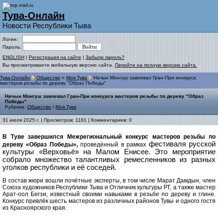
Тува-Онлайн
Новости Республики Тыва
Логин:
Пароль:
ENGLISH
|
Регистрация на сайте
|
Забыли пароль?
Вы просматриваете мобильную версию сайта.
Перейти на полную версию сайта.
Тува-Онлайн
Общество
»
Моя Тува
Начын Монгуш завоевал Гран-При конкурса
мастеров резьбы по дереву "Образ Победы"
Начын Монгуш завоевал Гран-При конкурса мастеров резьбы по дереву "Образ
Победы"
Рубрика:
Общество
/
Моя Тува
31 июля 2025 г. | Просмотров: 1181 | Комментариев: 0
В Туве завершился Межрегиональный конкурс мастеров резьбы по
фестиваля русской
дереву «Образ Победы»,
проведённый в рамках
культуры «Верховьё» на Малом Енисее. Это мероприятие
собрало множество талантливых ремесленников из разных
уголков республики и её соседей.
В состав жюри вошли почётные эксперты, в том числе Марат Дамдын, член
Союза художников Республики Тыва и Отличник культуры РТ, а также мастер
Арат-оол Бегзи, известный своими навыками в резьбе по дереву и глине.
Конкурс привлёк шесть мастеров из различных районов Тувы и одного гостя
из Красноярского края.