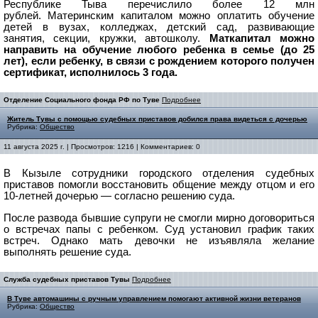
Республике Тыва перечислило более 12 млн
рублей.
Материнским капиталом можно оплатить
обучение
детей в вузах, колледжах,
детский сад,
развивающие
занятия,
секции, кружки,
автошколу.
Маткапитал можно
направить на обучение любого ребенка в семье (до 25
лет), если ребенку, в связи с рождением которого получен
сертификат, исполнилось 3 года.
Отделение Социального фонда РФ по Туве
Подробнее
Житель Тувы с помощью судебных приставов добился права видеться с дочерью
Рубрика:
Общество
11 августа 2025 г. | Просмотров: 1216 | Комментариев: 0
В Кызыле сотрудники городского отделения судебных
приставов помогли восстановить общение между отцом и его
10‑летней дочерью — согласно решению суда.
После развода бывшие супруги не смогли мирно договориться
о встречах папы с ребенком. Суд установил график таких
встреч.
Однако мать девочки не изъявляла желание
выполнять решение суда.
Служба судебных приставов Тувы
Подробнее
В Туве автомашины с ручным управлением помогают активной жизни ветеранов
Рубрика:
Общество