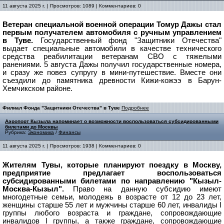
11 августа 2025 г. | Просмотров: 1089 | Комментариев: 0
Ветеран специальной военной операции Томур Дажы стал
первым получателем автомобиля с ручным управлением
в Туве.
Государственный фонд "Защитники Отечества"
выдает специальные автомобили в качестве технического
средства реабилитации ветеранам СВО с тяжелыми
ранениями.
5 августа Дажы получил государственные номера,
и сразу же повез супругу в мини-путешествие. Вместе они
съездили до памятника древности Кижи-кожээ в Барун-
Хемчикском районе.
Филиал Фонда "Защитники Отечества" в Туве
Подробнее
Аэропорт Кызыла напоминает о возможности воспользоваться субсидированными
билетами до Москвы
Рубрика:
Экономика
/
Финансы
11 августа 2025 г. | Просмотров: 1938 | Комментариев: 0
Жителям Тувы, которые планируют поездку в Москву,
предприятие предлагает воспользоваться
субсидированными билетами по направлению "Кызыл-
Москва-Кызыл".
Право на данную субсидию имеют
многодетные семьи, молодежь в возрасте от 12 до 23 лет,
женщины старше 55 лет и мужчины старше 60 лет, инвалиды I
группы любого возраста и граждане, сопровождающие
инвалидов I группы, а также граждане, сопровождающие